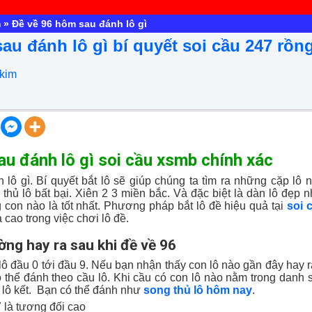
m
»
Đề về 96 hôm sau đánh lô gì
au đánh lô gì bí quyết soi cầu 247 rồn
kim
u đánh lô gì soi cầu xsmb chính xác
lô gì. Bí quyết bắt lô sẽ giúp chúng ta tìm ra những cặp lô n
thủ lô bất bại. Xiên 2 3 miền bắc. Và đặc biệt là dàn lô đẹp n
con nào là tốt nhất. Phương pháp bắt lô đề hiệu quả tại
soi 
cao trong việc chơi lô đề.
ờng hay ra sau khi đề về 96
lô đầu 0 tới đầu 9. Nếu bạn nhận thấy con lô nào gần đây hay ra
ó thể đánh theo cầu lô. Khi cầu có con lô nào nằm trong danh 
 lô kết. Bạn có thể đánh như
song thủ lô hôm nay
.
7 là tương đối cao