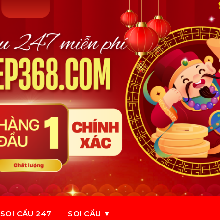
SOI CẦU 247
SOI CẦU ▼