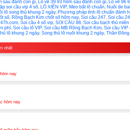
 sau đánh con gì
,
Lô về 39 93 hôm sau đánh con gì
,
Lô về 96 
ặp soi cầu vip 4 số
,
LÔ XIÊN VIP
,
Mẹo bắt lô chuẩn
,
Nuôi de bạ
i lô song thủ khung 2 ngày
,
Phương pháp tính lô chuẩn đánh 
ốt số
,
Rồng Bạch Kim chốt số hôm nay
,
Soi cầu 247
,
Soi cầu 24
247h.com
,
Soi cầu 4 số vip
,
SOI CẦU 88
,
Soi cầu bạch thủ miền
n phí
,
Soi cầu lô VIP
,
Soi cầu MB Rồng Bạch Kim
,
Soi cầu VIP 
hủ lô khung 2 ngày
,
Song thủ lô nuôi khung 2 ngày
,
Thần Đồng 
m nhất
 hôm nay
ắc hôm nay
số miền bắc hôm nay