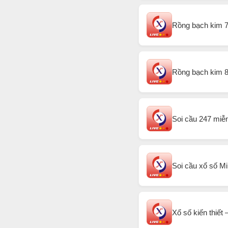
Rồng bạch kim 7
Rồng bạch kim 8
Soi cầu 247 miễn
Soi cầu xổ số Mi
Xổ số kiến thiết