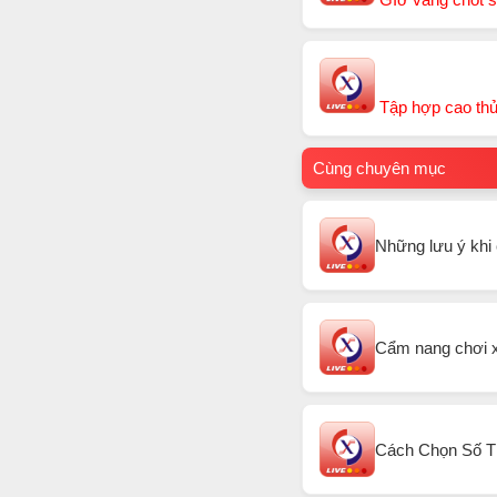
Tập hợp cao thủ
Cùng chuyên mục
Những lưu ý khi 
Cẩm nang chơi xổ
Cách Chọn Số Th