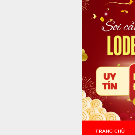
TRANG CHỦ