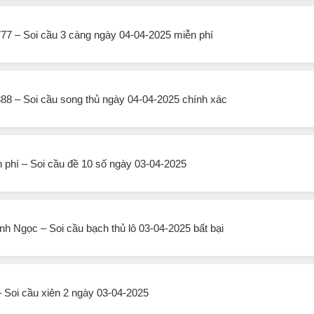
77 – Soi cầu 3 càng ngày 04-04-2025 miễn phí
88 – Soi cầu song thủ ngày 04-04-2025 chính xác
 phí – Soi cầu đề 10 số ngày 03-04-2025
nh Ngọc – Soi cầu bạch thủ lô 03-04-2025 bất bại
 – Soi cầu xiên 2 ngày 03-04-2025