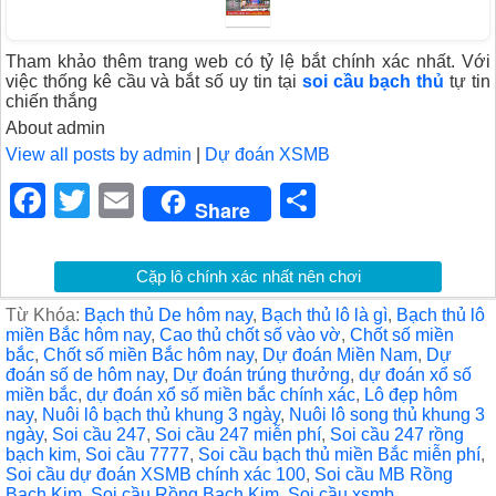
Tham khảo thêm trang web có tỷ lệ bắt chính xác nhất. Với
việc thống kê cầu và bắt số uy tin tại
soi cầu bạch thủ
tự tin
chiến thắng
About admin
View all posts by admin
|
Dự đoán XSMB
F
T
E
S
Share
a
wi
m
h
c
tt
ail
ar
Cặp lô chính xác nhất nên chơi
e
er
e
Từ Khóa:
Bạch thủ De hôm nay
,
Bạch thủ lô là gì
,
Bạch thủ lô
b
miền Bắc hôm nay
,
Cao thủ chốt số vào vờ
,
Chốt số miền
bắc
,
Chốt số miền Bắc hôm nay
,
Dự đoán Miền Nam
,
Dự
o
đoán số de hôm nay
,
Dự đoán trúng thưởng
,
dự đoán xổ số
miền bắc
,
dự đoán xổ số miền bắc chính xác
,
Lô đẹp hôm
o
nay
,
Nuôi lô bạch thủ khung 3 ngày
,
Nuôi lô song thủ khung 3
ngày
,
Soi cầu 247
,
Soi cầu 247 miễn phí
,
Soi cầu 247 rồng
k
bạch kim
,
Soi cầu 7777
,
Soi cầu bạch thủ miền Bắc miễn phí
,
Soi cầu dự đoán XSMB chính xác 100
,
Soi cầu MB Rồng
Bạch Kim
,
Soi cầu Rồng Bạch Kim
,
Soi cầu xsmb