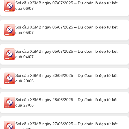
Soi cầu XSMB ngày 07/07/2025 – Dự đoán lô đẹp từ kết
quả 06/07
Soi cầu XSMB ngày 06/07/2025 – Dự đoán lô đẹp từ kết
quả 05/07
Soi cầu XSMB ngày 05/07/2025 – Dự đoán lô đẹp từ kết
quả 04/07
Soi cầu XSMB ngày 30/06/2025 – Dự đoán lô đẹp từ kết
quả 29/06
Soi cầu XSMB ngày 28/06/2025 – Dự đoán lô đẹp từ kết
quả 27/06
Soi cầu XSMB ngày 27/06/2025 – Dự đoán lô đẹp từ kết