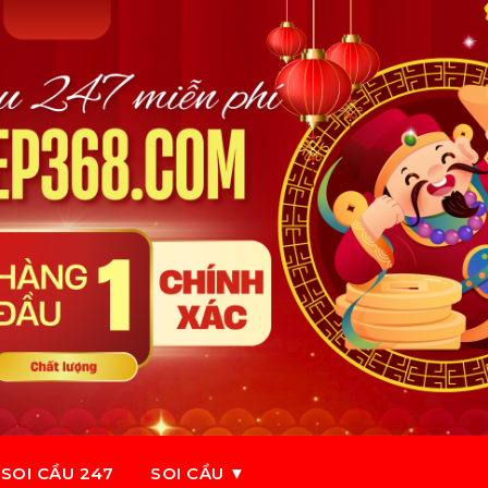
SOI CẦU 247
SOI CẦU ▼