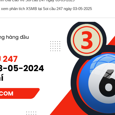
 xem phân tích XSMB tại Soi cầu 247 ngày 03-05-2025