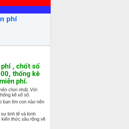
n phí
phí , chốt số
 100, thống kê
miễn phí.
nên chơi nhất. Với
thống kê xổ số.
p bạn tìm con nào nên
sự tinh tế và kinh
 kiến thức sâu rộng về