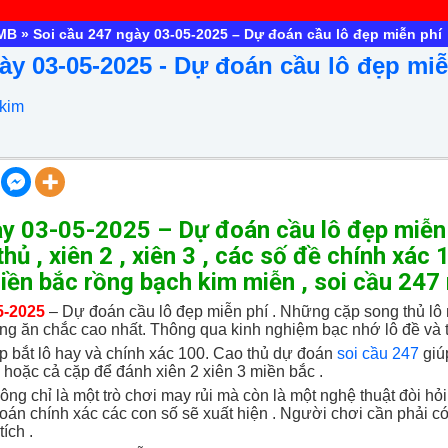
MB
»
Soi cầu 247 ngày 03-05-2025 – Dự đoán cầu lô đẹp miễn phí
ày 03-05-2025 - Dự đoán cầu lô đẹp miễ
kim
y 03-05-2025 – Dự đoán cầu lô đẹp miễn 
hủ , xiên 2 , xiên 3 , các số đề chính xác
iền bắc rồng bạch kim miễn , soi cầu 247 
5-2025
– Dự đoán cầu lô đẹp miễn phí . Những cặp song thủ lô 
rúng ăn chắc cao nhất. Thông qua kinh nghiệm bạc nhớ lô đề và 
 bắt lô hay và chính xác 100. Cao thủ dự đoán
soi cầu 247
giú
 hoặc cả cặp để đánh xiên 2 xiên 3 miền bắc .
ng chỉ là một trò chơi may rủi mà còn là một nghệ thuật đòi hỏi 
oán chính xác các con số sẽ xuất hiện . Người chơi cần phải có
ích .