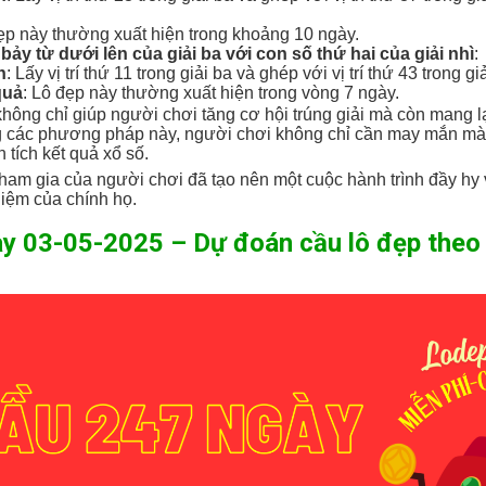
đẹp này thường xuất hiện trong khoảng 10 ngày.
ảy từ dưới lên của giải ba với con số thứ hai của giải nhì
:
n
: Lấy vị trí thứ 11 trong giải ba và ghép với vị trí thứ 43 trong giả
quả
: Lô đẹp này thường xuất hiện trong vòng 7 ngày.
ng chỉ giúp người chơi tăng cơ hội trúng giải mà còn mang lại
g các phương pháp này, người chơi không chỉ cần may mắn mà
n tích kết quả xổ số.
tham gia của người chơi đã tạo nên một cuộc hành trình đầy hy
iệm của chính họ.
ày 03-05-2025 – Dự đoán cầu lô đẹp the