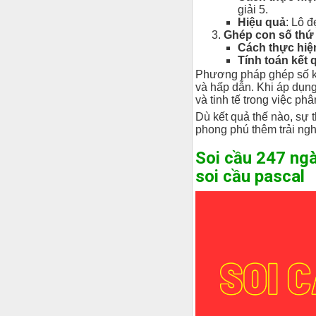
giải 5.
Hiệu quả
: Lô 
Ghép con số thứ b
Cách thực hiệ
Tính toán kết 
Phương pháp ghép số khô
và hấp dẫn. Khi áp dụn
và tinh tế trong việc phâ
Dù kết quả thế nào, sự 
phong phú thêm trải ngh
Soi cầu 247 ng
soi cầu
pascal