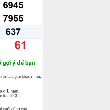
 gợi ý để bạn
 từ các giải khác nhau.
ủa giải năm.
n tục, từ 3-5
iải cuối cùng của