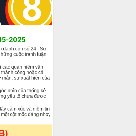
-05-2025
h danh con số 24 . Sự
những cuộc tranh luận
ới các quan niệm văn
, thành công hoặc cả
y mắn, sự xuất hiện của
góc nhìn của thống kê
hững yếu tố chưa được
dậy cảm xúc và niềm tin
 một cột mốc đáng nhớ,