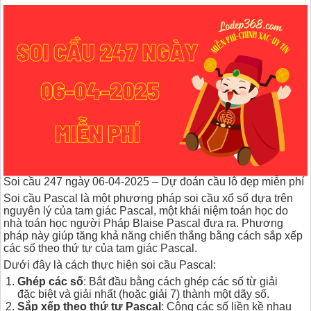
Soi cầu 247 ngày 06-04-2025 – Dự đoán cầu lô đẹp miễn phí
Soi cầu Pascal là một phương pháp soi cầu xổ số dựa trên
nguyên lý của tam giác Pascal, một khái niệm toán học do
nhà toán học người Pháp Blaise Pascal đưa ra. Phương
pháp này giúp tăng khả năng chiến thắng bằng cách sắp xếp
các số theo thứ tự của tam giác Pascal.
Dưới đây là cách thực hiện soi cầu Pascal:
Ghép các số
: Bắt đầu bằng cách ghép các số từ giải
đặc biệt và giải nhất (hoặc giải 7) thành một dãy số.
Sắp xếp theo thứ tự Pascal
: Cộng các số liền kề nhau