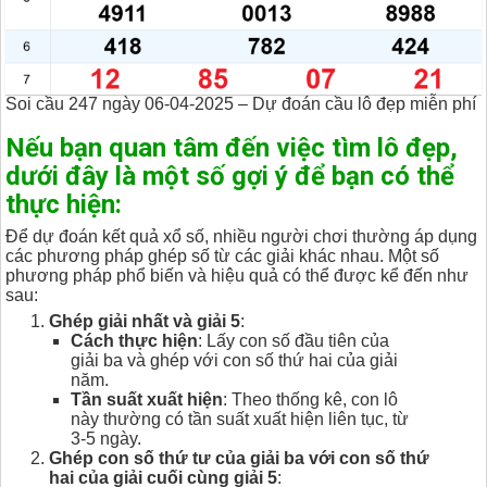
Soi cầu 247 ngày 06-04-2025 – Dự đoán cầu lô đẹp miễn phí
Nếu bạn quan tâm đến việc tìm lô đẹp,
dưới đây là một số gợi ý để bạn có thể
thực hiện:
Để dự đoán kết quả xổ số, nhiều người chơi thường áp dụng
các phương pháp ghép số từ các giải khác nhau. Một số
phương pháp phổ biến và hiệu quả có thể được kể đến như
sau:
Ghép giải nhất và giải 5
:
Cách thực hiện
: Lấy con số đầu tiên của
giải ba và ghép với con số thứ hai của giải
năm.
Tần suất xuất hiện
: Theo thống kê, con lô
này thường có tần suất xuất hiện liên tục, từ
3-5 ngày.
Ghép con số thứ tư của giải ba với con số thứ
hai của giải cuối cùng giải 5
: