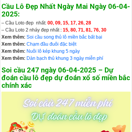
Cầu Lô Đẹp Nhất Ngày Mai Ngày 06-04-
2025:
– Cầu Loto đẹp nhất:
00, 09, 15, 17, 26, 28
– Cầu Loto 2 nháy đẹp nhất :
15, 80, 71, 81, 76, 30
Xem thêm:
Soi cầu song thủ lô miền bắc bất bại
Xem thêm:
Chạm đầu đuôi đặc biệt
Xem thêm:
Nuôi lô kép khung 5 ngày
Xem thêm:
Dàn bạch thủ khung 3 ngày miễn phí
Soi cầu 247 ngày 06-04-2025 – Dự
đoán cầu lô đẹp dự đoán xổ số miền bắc
chính xác