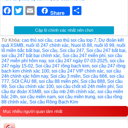
F
T
E
S
Share
a
wi
m
h
c
tt
ail
ar
Cặp lô chính xác nhất nên chơi
e
er
e
Từ Khóa:
cao thủ soi cầu
,
cao thủ soi cầu top 7
,
Dự đoán kết
b
quả XSMB
,
nuôi lô 247 chính xác
,
Nuoi lô 88
,
nuôi lô 99
,
nuôi
lô miền bắc bất bại
,
Soi cầu
,
Soi cầu 247
,
Soi cầu 247 bất bại
,
o
soi cầu 247 bất bại chính xác
,
Soi cầu 247 miễn phí
,
soi cầu
247 miễn phí hôm nay
,
soi cầu 247 ngày 07-03-2025
,
soi cầu
o
247 ngày 15-02
,
Soi cầu 247 rồng bạch kim
,
soi cầu 247 rồng
bạch kim chính xác 100
,
soi cầu 247 VIP chính xác
,
soi cầu
k
24h chính xác hôm nay
,
Soi cầu 3 miền
,
Soi cầu 666
,
soi cầu
777
,
SOI CẦU 88
,
soi cầu 88 miễn phí
,
Soi cầu 888
,
Soi cầu
99
,
Soi cầu chính xác 100
,
soi cầu chốt số 24h miễn phí
,
Soi
cầu dự đoán XSMB
,
soi cầu mb 24h chính xác
,
soi cầu miền
bắc 24h
,
soi cầu miền nam
,
soi cầu miền trung
,
soi cầu rồng
88 chính xác
,
Soi cầu Rồng Bạch Kim
Mục nhiều người quan tâm nhất