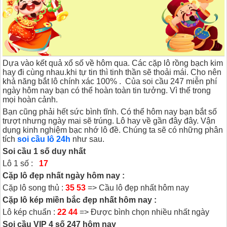
Dựa vào kết quả xổ số về hôm qua. Các cặp lô rồng bạch kim
hay đi cùng nhau.khi tự tin thì tinh thần sẽ thoải mái. Cho nên
khả năng bắt lô chính xác 100% . Của soi cầu 247 miễn phí
ngày hôm nay bạn có thể hoàn toàn tin tưởng. Vì thế trong
mọi hoàn cảnh.
Bạn cũng phải hết sức bình tĩnh. Có thể hôm nay bạn bắt số
trượt nhưng ngày mai sẽ trúng. Lô hay về gần đây đây. Vận
dụng kinh nghiệm bạc nhớ lô đề. Chúng ta sẽ có những phân
tích
soi cầu lô 24h
như sau.
Soi cầu 1 số duy nhất
Lô 1 số :
17
Cặp lô đẹp nhất ngày hôm nay :
Cặp lô song thủ :
35 53
=> Cầu lô đẹp nhất hôm nay
Cặp lô kép miền bắc đẹp nhất hôm nay :
Lô kép chuẩn :
22 44
=> Được bình chọn nhiều nhất ngày
Soi cầu VIP 4 số 247 hôm nay