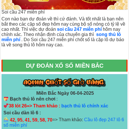
Soi cầu 247 miễn phí
Con nào bạn dự đoán về thì cứ đánh. Và tốt nhất là bạn nên
bắt theo các cặp số đẹp hôm nay cùng bộ số nóng có tỷ lệ về
cao nhất. Thì việc dự đoán
soi cầu 247 miễn phí
hôm nay
chính xác. Theo nhận định của chuyên gia thì
song thủ lô
miễn phí
. Do Soi cầu 247 miễn phí chốt số là cặp lô dự báo
là về song thủ lô hôm nay cao.
DỰ ĐOÁN XỔ SỐ MIỀN BẮC
Miền Bắc Ngày 06-04-2025
Bạch thủ lô nên chơi
:
38
lót 26=> Tham khảo :
bạch thủ lô chính xác
Soi cầu dàn lô 6 :
42, 95, 41, 59, 58, 70
=> Tham khảo:
Cầu lô đẹp 247 l
ô 6
số miễn phí