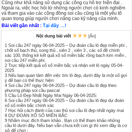
Cũng như khả năng sử dụng các công cụ hỗ trợ hiện đại .
Ngoài ra, việc học hỏi từ những người chơi có kinh nghiệm
và tham gia vào các cộng đồng soi cầu cũng là một yếu tố
quan trọng giúp người chơi nâng cao kỹ năng của mình.
Bài viết gần nhất :
Tại đây …!
Nội dung bài viết
[
Ẩn
]
1
Soi cầu 247 ngày 06-04-2025 – Dự đoán cầu lô đẹp miễn phí ,
chốt số bạch thủ, song thủ , xiên 2 , xiên 3 , các số đề chính
xác 100, thống kê kết quả xổ số miền bắc rồng bạch kim miễn ,
soi cầu 247 miễn phí.
2
Trực tiếp kết quả xổ số miền bắc và nhận xét lô ngày 05-04-
2025
3
Nếu bạn quan tâm đến việc tìm lô đẹp, dưới đây là một số gợi
ý để bạn có thể thực hiện:
4
Soi cầu 247 ngày 06-04-2025 – Dự đoán cầu lô đẹp theo
phương pháp soi cầu pascal
5
Cầu Lô Đẹp Nhất Ngày Mai Ngày 06-04-2025:
6
Soi cầu 247 ngày 06-04-2025 – Dự đoán cầu lô đẹp dự đoán
xổ số miền bắc chính xác
7
Học hỏi cách đánh của cao thủ soi cầu lô đẹp nhất ngày mai
8
DỰ ĐOÁN XỔ SỐ MIỀN BẮC
9
Nhằm mục đích tham khảo . Bạn có thể tham khảo những
cầu lô dưới đây. Nếu bạn vẫn chưa kết con gì thì xem đây là cơ
sở để chơi :