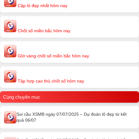
Cặp lô đẹp nhất hôm nay
Chốt số miền bắc hôm nay
GIờ vàng chốt số miền bắc hôm nay
Tập hợp cao thủ chốt số hôm nay
Cùng chuyên mục
Soi cầu XSMB ngày 07/07/2025 – Dự đoán lô đẹp từ kết
quả 06/07