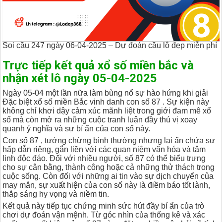
Soi cầu 247 ngày 06-04-2025 – Dự đoán cầu lô đẹp miễn phí
Trực tiếp kết quả xổ số miền bắc và
nhận xét lô ngày 05-04-2025
Ngày 05-04 một lần nữa làm bùng nổ sự hào hứng khi giải
Đặc biệt xổ số miền Bắc vinh danh con số 87 . Sự kiện này
không chỉ khơi dậy cảm xúc mãnh liệt trong giới đam mê xổ
số mà còn mở ra những cuộc tranh luận đầy thú vị xoay
quanh ý nghĩa và sự bí ẩn của con số này.
Con số 87 , tưởng chừng bình thường nhưng lại ẩn chứa sự
hấp dẫn riêng, gắn liền với các quan niệm văn hóa và tâm
linh độc đáo. Đối với nhiều người, số 87 có thể biểu trưng
cho sự cân bằng, thành công hoặc cả những thử thách trong
cuộc sống. Còn đối với những ai tin vào sự dịch chuyển của
may mắn, sự xuất hiện của con số này là điềm báo tốt lành,
thắp sáng hy vọng và niềm tin.
Kết quả này tiếp tục chứng minh sức hút đầy bí ẩn của trò
chơi dự đoán vận mệnh. Từ góc nhìn của thống kê và xác