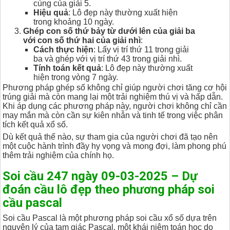
cùng của giải 5.
Hiệu quả
: Lô đẹp này thường xuất hiện
trong khoảng 10 ngày.
Ghép con số thứ bảy từ dưới lên của giải ba
với con số thứ hai của giải nhì
:
Cách thực hiện
: Lấy vị trí thứ 11 trong giải
ba và ghép với vị trí thứ 43 trong giải nhì.
Tính toán kết quả
: Lô đẹp này thường xuất
hiện trong vòng 7 ngày.
Phương pháp ghép số không chỉ giúp người chơi tăng cơ hội
trúng giải mà còn mang lại một trải nghiệm thú vị và hấp dẫn.
Khi áp dụng các phương pháp này, người chơi không chỉ cần
may mắn mà còn cần sự kiên nhẫn và tinh tế trong việc phân
tích kết quả xổ số.
Dù kết quả thế nào, sự tham gia của người chơi đã tạo nên
một cuộc hành trình đầy hy vọng và mong đợi, làm phong phú
thêm trải nghiệm của chính họ.
Soi cầu 247 ngày 09-03-2025 – Dự
đoán cầu lô đẹp theo phương pháp soi
cầu
pascal
Soi cầu Pascal là một phương pháp soi cầu xổ số dựa trên
nguyên lý của tam giác Pascal, một khái niệm toán học do