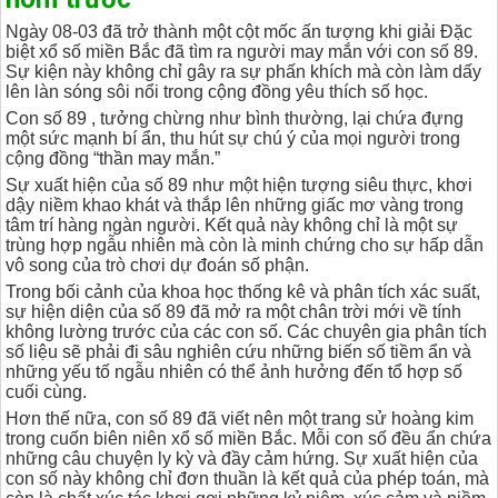
Ngày 08-03 đã trở thành một cột mốc ấn tượng khi giải Đặc
biệt xổ số miền Bắc đã tìm ra người may mắn với con số 89.
Sự kiện này không chỉ gây ra sự phấn khích mà còn làm dấy
lên làn sóng sôi nổi trong cộng đồng yêu thích số học.
Con số 89 , tưởng chừng như bình thường, lại chứa đựng
một sức mạnh bí ẩn, thu hút sự chú ý của mọi người trong
cộng đồng “thần may mắn.”
Sự xuất hiện của số 89 như một hiện tượng siêu thực, khơi
dậy niềm khao khát và thắp lên những giấc mơ vàng trong
tâm trí hàng ngàn người. Kết quả này không chỉ là một sự
trùng hợp ngẫu nhiên mà còn là minh chứng cho sự hấp dẫn
vô song của trò chơi dự đoán số phận.
Trong bối cảnh của khoa học thống kê và phân tích xác suất,
sự hiện diện của số 89 đã mở ra một chân trời mới về tính
không lường trước của các con số. Các chuyên gia phân tích
số liệu sẽ phải đi sâu nghiên cứu những biến số tiềm ẩn và
những yếu tố ngẫu nhiên có thể ảnh hưởng đến tổ hợp số
cuối cùng.
Hơn thế nữa, con số 89 đã viết nên một trang sử hoàng kim
trong cuốn biên niên xổ số miền Bắc. Mỗi con số đều ẩn chứa
những câu chuyện ly kỳ và đầy cảm hứng. Sự xuất hiện của
con số này không chỉ đơn thuần là kết quả của phép toán, mà