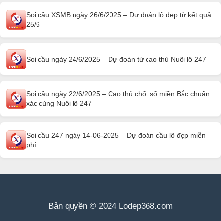
Soi cầu XSMB ngày 26/6/2025 – Dự đoán lô đẹp từ kết quả
25/6
Soi cầu ngày 24/6/2025 – Dự đoán từ cao thủ Nuôi lô 247
Soi cầu ngày 22/6/2025 – Cao thủ chốt số miền Bắc chuẩn
xác cùng Nuôi lô 247
Soi cầu 247 ngày 14-06-2025 – Dự đoán cầu lô đẹp miễn
phí
Bản quyền © 2024 Lodep368.com