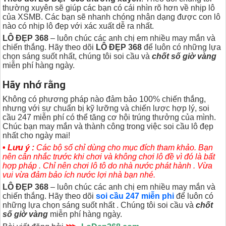
thường xuyên sẽ giúp các bạn có cái nhìn rõ hơn về nhịp lô
của XSMB. Các bạn sẽ nhanh chóng nhận dạng được con lô
nào có nhịp lô đẹp với xác xuất dễ ra nhất.
LÔ ĐẸP 368
– luôn chúc các anh chị em nhiều may mắn và
chiến thắng. Hãy theo dõi
LÔ ĐẸP 368
để luôn có những lựa
chọn sáng suốt nhất, chúng tôi soi cầu và
chốt số giờ vàng
miễn phí hàng ngày.
Hãy nhớ rằng
Không có phương pháp nào đảm bảo 100% chiến thắng,
nhưng với sự chuẩn bị kỹ lưỡng và chiến lược hợp lý, soi
cầu 247 miễn phí có thể tăng cơ hội trúng thưởng của mình.
Chúc bạn may mắn và thành công trong việc soi cầu lô đẹp
nhất cho ngày mai!
•
Lưu ý :
Các bộ số chỉ dùng cho mục đích tham khảo. Bạn
nên cân nhắc trước khi chơi và không chơi lô đề vì đó là bất
hợp pháp . Chỉ nên chơi lô tô do nhà nước phát hành . Vừa
vui vừa đảm bảo ích nước lợi nhà bạn nhé.
LÔ ĐẸP 368
– luôn chúc các anh chị em nhiều may mắn và
chiến thắng. Hãy theo dõi
soi cầu 247 miễn phi
để luôn có
những lựa chọn sáng suốt nhất . Chúng tôi soi cầu và
chốt
số giờ vàng
miễn phí hàng ngày.