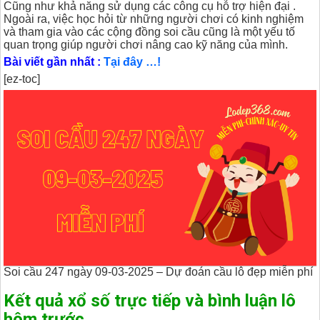
Cũng như khả năng sử dụng các công cụ hỗ trợ hiện đại .
Ngoài ra, việc học hỏi từ những người chơi có kinh nghiệm
và tham gia vào các cộng đồng soi cầu cũng là một yếu tố
quan trọng giúp người chơi nâng cao kỹ năng của mình.
Bài viết gần nhất :
Tại đây …!
[ez-toc]
Soi cầu 247 ngày 09-03-2025 – Dự đoán cầu lô đẹp miễn phí
Kết quả xổ số trực tiếp và bình luận lô
hôm trước