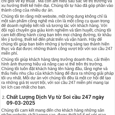
chỉ giỏi về kỹ thuật . Mà còn am hiểu sâu sắc về thị trường và
xu hướng thiết kế hiện đại. Chúng tôi tự hào đã góp phần vào
thành công của nhiều dự án.
Chúng tôi tin rằng một website, một ứng dụng không chỉ là
một sản phẩm công nghệ mà còn là một công cụ quan trọng
để doanh nghiệp kết nối và tương tác với khách hàng. Với
đội ngũ chuyên gia giàu kinh nghiệm và tâm huyết, chúng tôi
cam kết đồng hành cùng bạn trên mọi chặng đường, từ khâu
lên ý tưởng, thiết kế đến phát triển và vận hành. Hãy để
chúng tôi giúp bạn biến những ý tưởng sáng tạo thành hiện
thực và đạt được những thành công vượt trội với soi cầu 247
miễn phí.
Chúng tôi giúp khách hàng tăng trưởng doanh thu, cải thiện
hình ảnh thương hiệu và nâng cao vị thế trên thị trường.
Chúng tôi luôn đặt khách hàng lên hàng đầu, lắng nghe và
thấu hiểu nhu cầu của khách hàng để đưa ra những giải pháp
tối ưu nhất. Mỗi dự án với chúng tôi đều là một cơ hội để tạo
ra những giá trị vượt trội, với soi cầu 247 miễn phí mang lại
lợi ích cao nhất cho bạn.
Chất Lượng Dịch Vụ từ Soi cầu 247 ngày
09-03-2025
Chúng tôi cam kết mang đến cho khách hàng những sản
phẩm website chất lượng cao, được thiết kế tỉ mỉ với giao