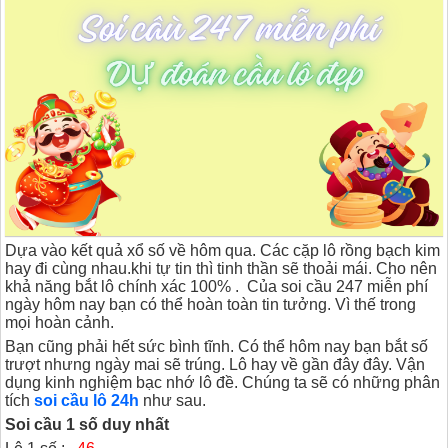
Dựa vào kết quả xổ số về hôm qua. Các cặp lô rồng bạch kim
hay đi cùng nhau.khi tự tin thì tinh thần sẽ thoải mái. Cho nên
khả năng bắt lô chính xác 100% . Của soi cầu 247 miễn phí
ngày hôm nay bạn có thể hoàn toàn tin tưởng. Vì thế trong
mọi hoàn cảnh.
Bạn cũng phải hết sức bình tĩnh. Có thể hôm nay bạn bắt số
trượt nhưng ngày mai sẽ trúng. Lô hay về gần đây đây. Vận
dụng kinh nghiệm bạc nhớ lô đề. Chúng ta sẽ có những phân
tích
soi cầu lô 24h
như sau.
Soi cầu 1 số duy nhất