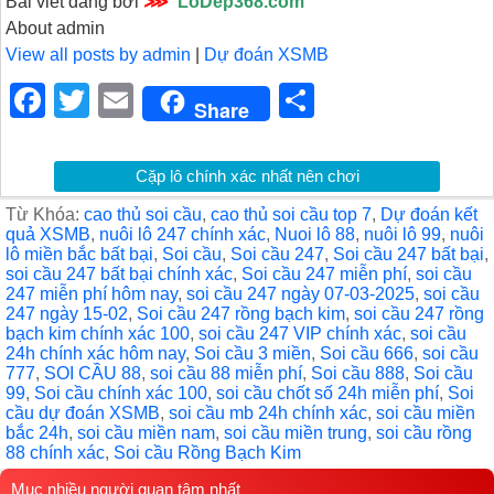
Bài viết đăng bởi
⋙
LoDep368.com
About admin
View all posts by admin
|
Dự đoán XSMB
F
T
E
S
Share
a
wi
m
h
c
tt
ail
ar
Cặp lô chính xác nhất nên chơi
e
er
e
Từ Khóa:
cao thủ soi cầu
,
cao thủ soi cầu top 7
,
Dự đoán kết
b
quả XSMB
,
nuôi lô 247 chính xác
,
Nuoi lô 88
,
nuôi lô 99
,
nuôi
lô miền bắc bất bại
,
Soi cầu
,
Soi cầu 247
,
Soi cầu 247 bất bại
,
o
soi cầu 247 bất bại chính xác
,
Soi cầu 247 miễn phí
,
soi cầu
247 miễn phí hôm nay
,
soi cầu 247 ngày 07-03-2025
,
soi cầu
o
247 ngày 15-02
,
Soi cầu 247 rồng bạch kim
,
soi cầu 247 rồng
bạch kim chính xác 100
,
soi cầu 247 VIP chính xác
,
soi cầu
k
24h chính xác hôm nay
,
Soi cầu 3 miền
,
Soi cầu 666
,
soi cầu
777
,
SOI CẦU 88
,
soi cầu 88 miễn phí
,
Soi cầu 888
,
Soi cầu
99
,
Soi cầu chính xác 100
,
soi cầu chốt số 24h miễn phí
,
Soi
cầu dự đoán XSMB
,
soi cầu mb 24h chính xác
,
soi cầu miền
bắc 24h
,
soi cầu miền nam
,
soi cầu miền trung
,
soi cầu rồng
88 chính xác
,
Soi cầu Rồng Bạch Kim
Mục nhiều người quan tâm nhất