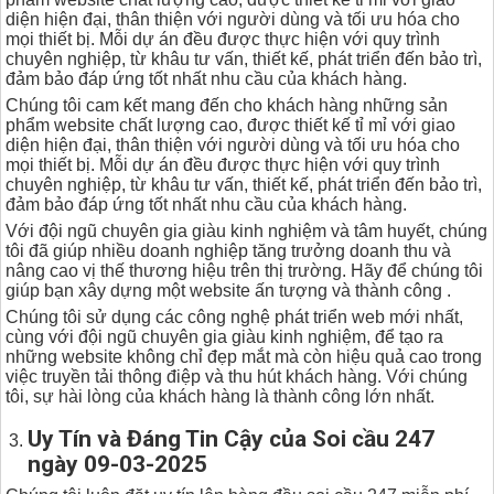
diện hiện đại, thân thiện với người dùng và tối ưu hóa cho
mọi thiết bị. Mỗi dự án đều được thực hiện với quy trình
chuyên nghiệp, từ khâu tư vấn, thiết kế, phát triển đến bảo trì,
đảm bảo đáp ứng tốt nhất nhu cầu của khách hàng.
Chúng tôi cam kết mang đến cho khách hàng những sản
phẩm website chất lượng cao, được thiết kế tỉ mỉ với giao
diện hiện đại, thân thiện với người dùng và tối ưu hóa cho
mọi thiết bị. Mỗi dự án đều được thực hiện với quy trình
chuyên nghiệp, từ khâu tư vấn, thiết kế, phát triển đến bảo trì,
đảm bảo đáp ứng tốt nhất nhu cầu của khách hàng.
Với đội ngũ chuyên gia giàu kinh nghiệm và tâm huyết, chúng
tôi đã giúp nhiều doanh nghiệp tăng trưởng doanh thu và
nâng cao vị thế thương hiệu trên thị trường. Hãy để chúng tôi
giúp bạn xây dựng một website ấn tượng và thành công .
Chúng tôi sử dụng các công nghệ phát triển web mới nhất,
cùng với đội ngũ chuyên gia giàu kinh nghiệm, để tạo ra
những website không chỉ đẹp mắt mà còn hiệu quả cao trong
việc truyền tải thông điệp và thu hút khách hàng. Với chúng
tôi, sự hài lòng của khách hàng là thành công lớn nhất.
Uy Tín và Đáng Tin Cậy của Soi cầu 247
ngày 09-03-2025