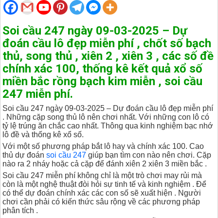
Soi cầu 247 ngày 09-03-2025 – Dự
đoán cầu lô đẹp miễn phí , chốt số bạch
thủ, song thủ , xiên 2 , xiên 3 , các số đề
chính xác 100, thống kê kết quả xổ số
miền bắc rồng bạch kim miễn , soi cầu
247 miễn phí.
Soi cầu 247 ngày 09-03-2025 – Dự đoán cầu lô đẹp miễn phí
. Những cặp song thủ lô nên chơi nhất. Với những con lô có
tỷ lệ trúng ăn chắc cao nhất. Thông qua kinh nghiệm bạc nhớ
lô đề và thống kê xổ số.
Với một số phương pháp bắt lô hay và chính xác 100. Cao
thủ dự đoán
soi cầu 247
giúp bạn tìm con nào nên chơi. Cặp
nào ra 2 nháy hoặc cả cặp để đánh xiên 2 xiên 3 miền bắc .
Soi cầu 247 miễn phí không chỉ là một trò chơi may rủi mà
còn là một nghệ thuật đòi hỏi sự tinh tế và kinh nghiệm . Để
có thể dự đoán chính xác các con số sẽ xuất hiện . Người
chơi cần phải có kiến thức sâu rộng về các phương pháp
phân tích .