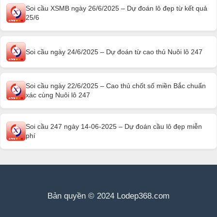
Soi cầu XSMB ngày 26/6/2025 – Dự đoán lô đẹp từ kết quả
25/6
Soi cầu ngày 24/6/2025 – Dự đoán từ cao thủ Nuôi lô 247
Soi cầu ngày 22/6/2025 – Cao thủ chốt số miền Bắc chuẩn
xác cùng Nuôi lô 247
Soi cầu 247 ngày 14-06-2025 – Dự đoán cầu lô đẹp miễn
phí
Bản quyền © 2024 Lodep368.com