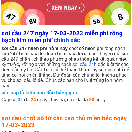
soi cầu 247 ngày 17-03-2023 miễn phí
rồng
bạch kim miễn phí
`
chính xác
soi cầu 247 miễn phí
hôm nay
chốt số miễn phí rồng bạch
kim 247 hôm nay dự đoán hôm nay được các chuyên gia soi
cầu 247 phân tích theo phương pháp thống kê kết quả nhiều
kỳ trước, kết hợp với những cách
soi cầu 24h
đặc biệt từ các
diễn đàn uy tín. Các bạn có thể tham khảo, lấy số miễn phí để
tăng cơ hội chiến thắng. Dự đoán của chúng tôi không phục
vụ cho soi cầu lô đề. Chúc các bạn chơi vui trúng lớn hôm
nay.
các cặp lô lotto dẫn đầu bảng gan
Cặp số
31
đã
24
ngày chưa ra, cực đại là
38
ngày
soi cầu chốt số từ các cao thủ miền bắc ngày
17-03-202
3