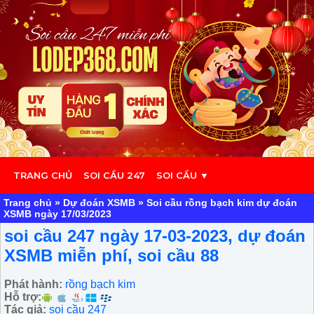
TRANG CHỦ
SOI CẦU 247
SOI CẦU ▼
Trang chủ
»
Dự đoán XSMB
»
Soi cầu rồng bạch kim dự đoán
XSMB ngày 17/03/2023
soi cầu 247 ngày 17-03-2023, dự đoán
XSMB miễn phí, soi cầu 88
Phát hành:
rồng bạch kim
Hỗ trợ:
Tác giả:
soi cầu 247