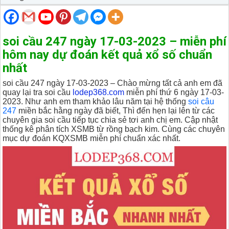
soi cầu 247 ngày 17-03-2023 – miễn phí
hôm nay dự đoán kết quả xổ số chuẩn
nhất
soi cầu 247 ngày 17-03-2023 – Chào mừng tất cả anh em đã
quay lại tra soi cầu
lodep368.com
miễn phí thứ 6 ngày 17-03-
2023. Như anh em tham khảo lâu năm tại hệ thống
soi câu
247
miền bắc hằng ngày đã biết, Thì đến hẹn lại lên từ các
chuyên gia soi cầu tiếp tục chia sẻ tơi anh chị em. Cập nhật
thống kê phân tích XSMB từ rồng bạch kim. Cùng các chuyên
mục dự đoán KQXSMB miễn phí chuẩn xác nhất.