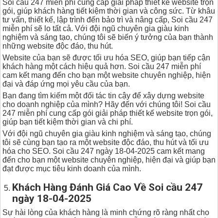
Soi cầu 247 miễn phí cung cấp giải pháp thiết kế website trọn
gói, giúp khách hàng tiết kiệm thời gian và công sức. Từ khâu
tư vấn, thiết kế, lập trình đến bảo trì và nâng cấp, Soi cầu 247
miễn phí sẽ lo tất cả. Với đội ngũ chuyên gia giàu kinh
nghiệm và sáng tạo, chúng tôi sẽ biến ý tưởng của bạn thành
những website độc đáo, thu hút.
Website của bạn sẽ được tối ưu hóa SEO, giúp bạn tiếp cận
khách hàng một cách hiệu quả hơn. Soi cầu 247 miễn phí
cam kết mang đến cho bạn một website chuyên nghiệp, hiện
đại và đáp ứng mọi yêu cầu của bạn.
Bạn đang tìm kiếm một đối tác tin cậy để xây dựng website
cho doanh nghiệp của mình? Hãy đến với chúng tôi! Soi cầu
247 miễn phí cung cấp gói giải pháp thiết kế website trọn gói,
giúp bạn tiết kiệm thời gian và chi phí.
Với đội ngũ chuyên gia giàu kinh nghiệm và sáng tạo, chúng
tôi sẽ cùng bạn tạo ra một website độc đáo, thu hút và tối ưu
hóa cho SEO. Soi cầu 247 ngày 18-04-2025 cam kết mang
đến cho bạn một website chuyên nghiệp, hiện đại và giúp bạn
đạt được mục tiêu kinh doanh của mình.
Khách Hàng Đánh Giá Cao Về Soi cầu 247
ngày 18-04-2025
Sự hài lòng của khách hàng là minh chứng rõ ràng nhất cho