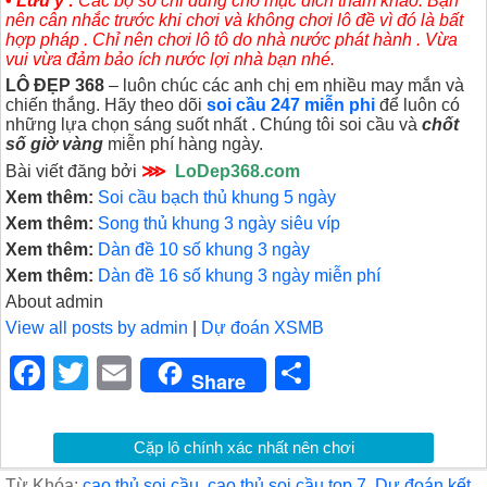
•
Lưu ý :
Các bộ số chỉ dùng cho mục đích tham khảo. Bạn
nên cân nhắc trước khi chơi và không chơi lô đề vì đó là bất
hợp pháp . Chỉ nên chơi lô tô do nhà nước phát hành . Vừa
vui vừa đảm bảo ích nước lợi nhà bạn nhé.
LÔ ĐẸP 368
– luôn chúc các anh chị em nhiều may mắn và
chiến thắng. Hãy theo dõi
soi cầu 247 miễn phi
để luôn có
những lựa chọn sáng suốt nhất . Chúng tôi soi cầu và
chốt
số giờ vàng
miễn phí hàng ngày.
Bài viết đăng bởi
⋙
LoDep368.com
Xem thêm:
Soi cầu bạch thủ khung 5 ngày
Xem thêm:
Song thủ khung 3 ngày siêu víp
Xem thêm:
Dàn đề 10 số khung 3 ngày
Xem thêm:
Dàn đề 16 số khung 3 ngày miễn phí
About admin
View all posts by admin
|
Dự đoán XSMB
F
T
E
S
Share
a
wi
m
h
c
tt
ail
ar
Cặp lô chính xác nhất nên chơi
e
er
e
Từ Khóa:
cao thủ soi cầu
,
cao thủ soi cầu top 7
,
Dự đoán kết