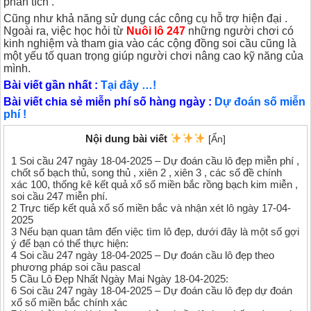
phân tích .
Cũng như khả năng sử dụng các công cụ hỗ trợ hiện đại .
Ngoài ra, việc học hỏi từ
Nuôi lô 247
những người chơi có
kinh nghiệm và tham gia vào các cộng đồng soi cầu cũng là
một yếu tố quan trọng giúp người chơi nâng cao kỹ năng của
mình.
Bài viết gần nhất :
Tại đây …!
Bài viết chia sẻ miễn phí số hàng ngày :
Dự đoán số miễn
phí !
Nội dung bài viết
[
Ẩn
]
1
Soi cầu 247 ngày 18-04-2025 – Dự đoán cầu lô đẹp miễn phí ,
chốt số bạch thủ, song thủ , xiên 2 , xiên 3 , các số đề chính
xác 100, thống kê kết quả xổ số miền bắc rồng bạch kim miễn ,
soi cầu 247 miễn phí.
2
Trực tiếp kết quả xổ số miền bắc và nhận xét lô ngày 17-04-
2025
3
Nếu bạn quan tâm đến việc tìm lô đẹp, dưới đây là một số gợi
ý để bạn có thể thực hiện:
4
Soi cầu 247 ngày 18-04-2025 – Dự đoán cầu lô đẹp theo
phương pháp soi cầu pascal
5
Cầu Lô Đẹp Nhất Ngày Mai Ngày 18-04-2025:
6
Soi cầu 247 ngày 18-04-2025 – Dự đoán cầu lô đẹp dự đoán
xổ số miền bắc chính xác