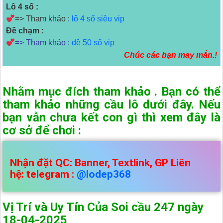
Lô 4 số :
=> Tham khảo :
lô 4 số siêu vip
Đề chạm :
=> Tham khảo :
đề 50 số vip
Chúc các bạn may mắn.!
Nhằm mục đích tham khảo . Bạn có thể
tham khảo những cầu lô dưới đây. Nếu
bạn vẫn chưa kết con gì thì xem đây là
cơ sở để chơi :
Nhận đặt QC: Banner, Textlink, GP Liên
hệ:
telegram :
@lodep368
Vị Trí và Uy Tín Của Soi cầu 247 ngày
18-04-2025