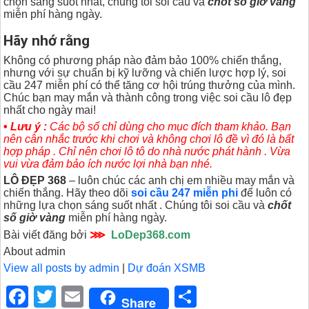
chọn sáng suốt nhất, chúng tôi soi cầu và
chốt số giờ vàng
miễn phí hàng ngày.
Hãy nhớ rằng
Không có phương pháp nào đảm bảo 100% chiến thắng,
nhưng với sự chuẩn bị kỹ lưỡng và chiến lược hợp lý, soi
cầu 247 miễn phí có thể tăng cơ hội trúng thưởng của mình.
Chúc bạn may mắn và thành công trong việc soi cầu lô đẹp
nhất cho ngày mai!
•
Lưu ý :
Các bộ số chỉ dùng cho mục đích tham khảo. Bạn
nên cân nhắc trước khi chơi và không chơi lô đề vì đó là bất
hợp pháp . Chỉ nên chơi lô tô do nhà nước phát hành . Vừa
vui vừa đảm bảo ích nước lợi nhà bạn nhé.
LÔ ĐẸP 368
– luôn chúc các anh chị em nhiều may mắn và
chiến thắng. Hãy theo dõi
soi cầu 247 miễn phi
để luôn có
những lựa chọn sáng suốt nhất . Chúng tôi soi cầu và
chốt
số giờ vàng
miễn phí hàng ngày.
Bài viết đăng bởi
⋙
LoDep368.com
About admin
View all posts by admin
|
Dự đoán XSMB
F
T
E
S
Share