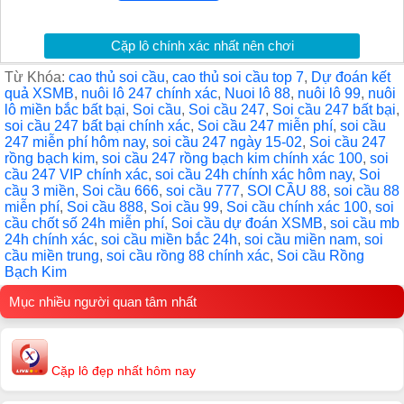
a
wi
m
h
c
tt
ail
ar
Cặp lô chính xác nhất nên chơi
e
er
e
Từ Khóa:
cao thủ soi cầu
,
cao thủ soi cầu top 7
,
Dự đoán kết
b
quả XSMB
,
nuôi lô 247 chính xác
,
Nuoi lô 88
,
nuôi lô 99
,
nuôi
lô miền bắc bất bại
,
Soi cầu
,
Soi cầu 247
,
Soi cầu 247 bất bại
,
o
soi cầu 247 bất bại chính xác
,
Soi cầu 247 miễn phí
,
soi cầu
247 miễn phí hôm nay
,
soi cầu 247 ngày 15-02
,
Soi cầu 247
o
rồng bạch kim
,
soi cầu 247 rồng bạch kim chính xác 100
,
soi
cầu 247 VIP chính xác
,
soi cầu 24h chính xác hôm nay
,
Soi
k
cầu 3 miền
,
Soi cầu 666
,
soi cầu 777
,
SOI CẦU 88
,
soi cầu 88
miễn phí
,
Soi cầu 888
,
Soi cầu 99
,
Soi cầu chính xác 100
,
soi
cầu chốt số 24h miễn phí
,
Soi cầu dự đoán XSMB
,
soi cầu mb
24h chính xác
,
soi cầu miền bắc 24h
,
soi cầu miền nam
,
soi
cầu miền trung
,
soi cầu rồng 88 chính xác
,
Soi cầu Rồng
Bạch Kim
Mục nhiều người quan tâm nhất
Cặp lô đẹp nhất hôm nay