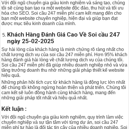
Với đội ngũ chuyên gia giàu kinh nghiệm và sáng tạo, chúng
tôi sẽ cùng bạn tạo ra một website độc đáo, thu hút và tối ưu
hóa cho SEO. Soi cầu 247 miễn phí cam kết mang đến cho
bạn một website chuyên nghiệp, hiện đại và giúp bạn đạt
được mục tiêu kinh doanh của mình.
Khách Hàng Đánh Giá Cao Về Soi cầu 247
ngày 25-02-2025
Sự hài lòng của khách hàng là minh chứng rõ ràng nhất cho
chất lượng dịch vụ của soi cầu 247 miễn phí. Hơn 95% khách
hàng đánh giá hài lòng về chất lượng dịch vụ của chúng tôi.
Soi cầu 247 miễn phí đã giúp nhiều doanh nghiệp nhỏ và vừa
tăng trưởng doanh thu nhờ những giải pháp thiết kế website
hiệu quả.
Những phản hồi tích cực từ khách hàng là động lực lớn nhất
để chúng tôi không ngừng hoàn thiện và phát triển. Chúng tôi
cam kết sẽ luôn đồng hành cùng khách hàng, mang đến
những giải pháp tốt nhất và hiệu quả nhất.
Kết luận :
Với đội ngũ chuyên gia giàu kinh nghiệm, quy trình làm việc
chuyên nghiệp và sự tận tâm với từng dự án, soi cầu 247
miễn phí tự hào là đối tác tin cậy của nhiều doanh nghiệp. Soi