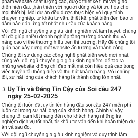
phẩm website chất lượng cao, được thiết kế tỉ mỉ với giao
diện hiện đại, thân thiện với người dùng và tối ưu hóa cho
mọi thiết bị. Mỗi dự án đều được thực hiện với quy trình
chuyên nghiệp, từ khâu tư vấn, thiết kế, phát triển đến bảo trì,
đảm bảo đáp ứng tốt nhất nhu cầu của khách hàng.
Với đội ngũ chuyên gia giàu kinh nghiệm và tâm huyết, chúng
tôi đã giúp nhiều doanh nghiệp tăng trưởng doanh thu và
nâng cao vị thế thương hiệu trên thị trường. Hãy để chúng tôi
giúp bạn xây dựng một website ấn tượng và thành công .
Chúng tôi sử dụng các công nghệ phát triển web mới nhất,
cùng với đội ngũ chuyên gia giàu kinh nghiệm, để tạo ra
những website không chỉ đẹp mắt mà còn hiệu quả cao trong
việc truyền tải thông điệp và thu hút khách hàng. Với chúng
tôi, sự hài lòng của khách hàng là thành công lớn nhất.
Uy Tín và Đáng Tin Cậy của Soi cầu 247
ngày 25-02-2025
Chúng tôi luôn đặt uy tín lên hàng đầu,soi cầu 247 miễn phí
luôn coi trọng sự hài lòng của khách hàng. Chính vì vậy,
chúng tôi cam kết mang đến cho khách hàng những trải
nghiệm dịch vụ tốt nhất, từ khâu tư vấn đến khi hoàn thiện dự
án và sau đó.
Với đội ngũ chuyên gia giàu kinh nghiệm và quy trình làm