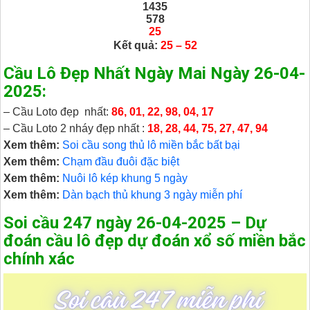
1435
578
25
Kết quả:
25 – 52
Cầu Lô Đẹp Nhất Ngày Mai Ngày 26-04-
2025:
– Cầu Loto đẹp nhất:
86, 01, 22, 98, 04, 17
– Cầu Loto 2 nháy đẹp nhất :
18, 28, 44, 75, 27, 47, 94
Xem thêm:
Soi cầu song thủ lô miền bắc bất bại
Xem thêm:
Chạm đầu đuôi đặc biệt
Xem thêm:
Nuôi lô kép khung 5 ngày
Xem thêm:
Dàn bạch thủ khung 3 ngày miễn phí
Soi cầu 247 ngày 26-04-2025 – Dự
đoán cầu lô đẹp dự đoán xổ số miền bắc
chính xác