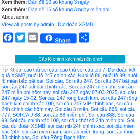
Xem thêm:
Dàn đề 10 số khung 3 ngày
Xem thêm:
Dàn đề 16 số khung 3 ngày miễn phí
About admin
View all posts by admin
|
Dự đoán XSMB
F
T
E
S
Share
a
wi
m
h
c
tt
ail
ar
Cặp lô chính xác nhất nên chơi
e
er
e
Từ Khóa:
cao thủ soi cầu
,
cao thủ soi cầu top 7
,
Dự đoán kết
b
quả XSMB
,
nuôi lô 247 chính xác
,
Nuoi lô 88
,
nuôi lô 99
,
nuôi
lô miền bắc bất bại
,
Soi cầu
,
Soi cầu 247
,
Soi cầu 247 bất bại
,
o
soi cầu 247 bất bại chính xác
,
Soi cầu 247 miễn phí
,
soi cầu
247 miễn phí hôm nay
,
soi cầu 247 ngày 07-03-2025
,
soi cầu
o
247 ngày 15-02
,
Soi cầu 247 rồng bạch kim
,
soi cầu 247 rồng
bạch kim chính xác 100
,
soi cầu 247 VIP chính xác
,
soi cầu
k
24h chính xác hôm nay
,
Soi cầu 3 miền
,
Soi cầu 666
,
soi cầu
777
,
SOI CẦU 88
,
soi cầu 88 miễn phí
,
Soi cầu 888
,
Soi cầu
99
,
Soi cầu chính xác 100
,
soi cầu chốt số 24h miễn phí
,
Soi
cầu dự đoán XSMB
,
soi cầu mb 24h chính xác
,
soi cầu miền
bắc 24h
,
soi cầu miền nam
,
soi cầu miền trung
,
soi cầu rồng
88 chính xác
,
Soi cầu Rồng Bạch Kim