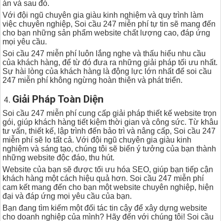
án và sau đó.
Với đội ngũ chuyên gia giàu kinh nghiệm và quy trình làm
việc chuyên nghiệp, Soi cầu 247 miễn phí tự tin sẽ mang đến
cho bạn những sản phẩm website chất lượng cao, đáp ứng
mọi yêu cầu.
Soi cầu 247 miễn phí luôn lắng nghe và thấu hiểu nhu cầu
của khách hàng, để từ đó đưa ra những giải pháp tối ưu nhất.
Sự hài lòng của khách hàng là động lực lớn nhất để soi cầu
247 miễn phí không ngừng hoàn thiện và phát triển.
Giải Pháp Toàn Diện
Soi cầu 247 miễn phí cung cấp giải pháp thiết kế website trọn
gói, giúp khách hàng tiết kiệm thời gian và công sức. Từ khâu
tư vấn, thiết kế, lập trình đến bảo trì và nâng cấp, Soi cầu 247
miễn phí sẽ lo tất cả. Với đội ngũ chuyên gia giàu kinh
nghiệm và sáng tạo, chúng tôi sẽ biến ý tưởng của bạn thành
những website độc đáo, thu hút.
Website của bạn sẽ được tối ưu hóa SEO, giúp bạn tiếp cận
khách hàng một cách hiệu quả hơn. Soi cầu 247 miễn phí
cam kết mang đến cho bạn một website chuyên nghiệp, hiện
đại và đáp ứng mọi yêu cầu của bạn.
Bạn đang tìm kiếm một đối tác tin cậy để xây dựng website
cho doanh nghiệp của mình? Hãy đến với chúng tôi! Soi cầu