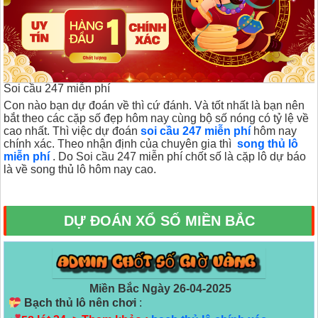
Soi cầu 247 miễn phí
Con nào bạn dự đoán về thì cứ đánh. Và tốt nhất là bạn nên
bắt theo các cặp số đẹp hôm nay cùng bộ số nóng có tỷ lệ về
cao nhất. Thì việc dự đoán
soi cầu 247 miễn phí
hôm nay
chính xác. Theo nhận định của chuyên gia thì
song thủ lô
miễn phí
. Do Soi cầu 247 miễn phí chốt số là cặp lô dự báo
là về song thủ lô hôm nay cao.
DỰ ĐOÁN XỔ SỐ MIỀN BẮC
Miền Bắc Ngày 26-04-2025
Bạch thủ lô nên chơi
: