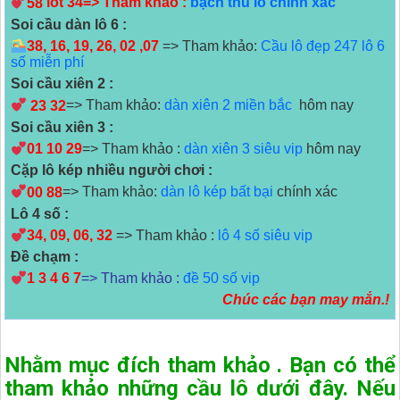
58
lót 34=> Tham khảo :
bạch thủ lô chính xác
Soi cầu dàn lô 6 :
38, 16, 19, 26, 02 ,07
=> Tham khảo:
Cầu lô đẹp 247 l
ô 6
số miễn phí
Soi cầu xiên 2 :
23 32
=> Tham khảo:
dàn xiên 2 miền bắc
hôm nay
Soi cầu xiên 3 :
01 10 29
=> Tham khảo :
dàn xiên 3 siêu vip
hôm nay
Cặp lô kép nhiều người chơi :
00 88
=> Tham khảo:
dàn lô kép bất bại
chính xác
Lô 4 số :
34, 09, 06, 32
=> Tham khảo :
lô 4 số siêu vip
Đề chạm :
1 3 4 6 7
=> Tham khảo :
đề 50 số vip
Chúc các bạn may mắn.!
Nhằm mục đích tham khảo . Bạn có thể
tham khảo những cầu lô dưới đây. Nếu