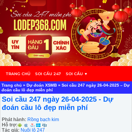
TRANG CHỦ
SOI CẦU 247
SOI CẦU ▼
Trang chủ
»
Dự đoán XSMB
»
Soi cầu 247 ngày 26-04-2025 – Dự
đoán cầu lô đẹp miễn phí
Soi cầu 247 ngày 26-04-2025 - Dự
đoán cầu lô đẹp miễn phí
Phát hành:
Rồng bạch kim
Hỗ trợ:
Tác giả:
Nuôi lô 247