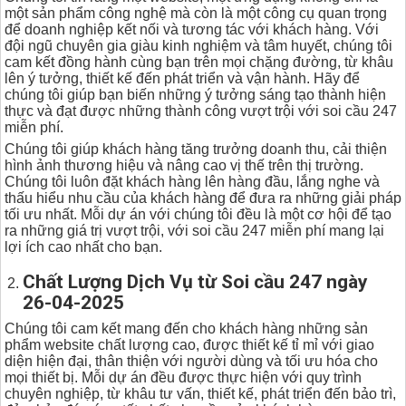
một sản phẩm công nghệ mà còn là một công cụ quan trọng
để doanh nghiệp kết nối và tương tác với khách hàng. Với
đội ngũ chuyên gia giàu kinh nghiệm và tâm huyết, chúng tôi
cam kết đồng hành cùng bạn trên mọi chặng đường, từ khâu
lên ý tưởng, thiết kế đến phát triển và vận hành. Hãy để
chúng tôi giúp bạn biến những ý tưởng sáng tạo thành hiện
thực và đạt được những thành công vượt trội với soi cầu 247
miễn phí.
Chúng tôi giúp khách hàng tăng trưởng doanh thu, cải thiện
hình ảnh thương hiệu và nâng cao vị thế trên thị trường.
Chúng tôi luôn đặt khách hàng lên hàng đầu, lắng nghe và
thấu hiểu nhu cầu của khách hàng để đưa ra những giải pháp
tối ưu nhất. Mỗi dự án với chúng tôi đều là một cơ hội để tạo
ra những giá trị vượt trội, với soi cầu 247 miễn phí mang lại
lợi ích cao nhất cho bạn.
Chất Lượng Dịch Vụ từ Soi cầu 247 ngày
26-04-2025
Chúng tôi cam kết mang đến cho khách hàng những sản
phẩm website chất lượng cao, được thiết kế tỉ mỉ với giao
diện hiện đại, thân thiện với người dùng và tối ưu hóa cho
mọi thiết bị. Mỗi dự án đều được thực hiện với quy trình
chuyên nghiệp, từ khâu tư vấn, thiết kế, phát triển đến bảo trì,