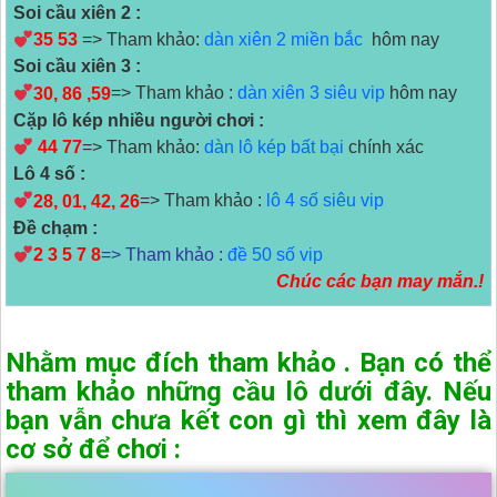
Soi cầu xiên 2 :
35 53
=> Tham khảo:
dàn xiên 2 miền bắc
hôm nay
Soi cầu xiên 3 :
30, 86 ,59
=> Tham khảo :
dàn xiên 3 siêu vip
hôm nay
Cặp lô kép nhiều người chơi :
44 77
=> Tham khảo:
dàn lô kép bất bại
chính xác
Lô 4 số :
28, 01, 42, 26
=> Tham khảo :
lô 4 số siêu vip
Đề chạm :
2 3 5 7 8
=> Tham khảo :
đề 50 số vip
Chúc các bạn may mắn.!
Nhằm mục đích tham khảo . Bạn có thể
tham khảo những cầu lô dưới đây. Nếu
bạn vẫn chưa kết con gì thì xem đây là
cơ sở để chơi :