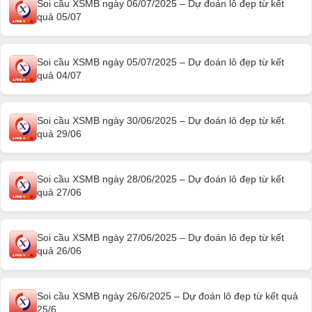
Soi cầu XSMB ngày 06/07/2025 – Dự đoán lô đẹp từ kết
quả 05/07
Soi cầu XSMB ngày 05/07/2025 – Dự đoán lô đẹp từ kết
quả 04/07
Soi cầu XSMB ngày 30/06/2025 – Dự đoán lô đẹp từ kết
quả 29/06
Soi cầu XSMB ngày 28/06/2025 – Dự đoán lô đẹp từ kết
quả 27/06
Soi cầu XSMB ngày 27/06/2025 – Dự đoán lô đẹp từ kết
quả 26/06
Soi cầu XSMB ngày 26/6/2025 – Dự đoán lô đẹp từ kết quả
25/6