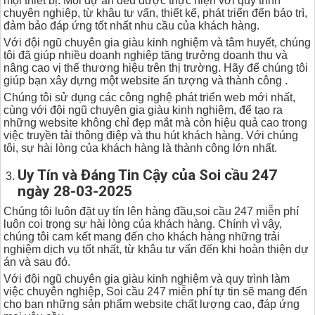
mọi thiết bị. Mỗi dự án đều được thực hiện với quy trình
chuyên nghiệp, từ khâu tư vấn, thiết kế, phát triển đến bảo trì,
đảm bảo đáp ứng tốt nhất nhu cầu của khách hàng.
Với đội ngũ chuyên gia giàu kinh nghiệm và tâm huyết, chúng
tôi đã giúp nhiều doanh nghiệp tăng trưởng doanh thu và
nâng cao vị thế thương hiệu trên thị trường. Hãy để chúng tôi
giúp bạn xây dựng một website ấn tượng và thành công .
Chúng tôi sử dụng các công nghệ phát triển web mới nhất,
cùng với đội ngũ chuyên gia giàu kinh nghiệm, để tạo ra
những website không chỉ đẹp mắt mà còn hiệu quả cao trong
việc truyền tải thông điệp và thu hút khách hàng. Với chúng
tôi, sự hài lòng của khách hàng là thành công lớn nhất.
Uy Tín và Đáng Tin Cậy của Soi cầu 247
ngày 28-03-2025
Chúng tôi luôn đặt uy tín lên hàng đầu,soi cầu 247 miễn phí
luôn coi trọng sự hài lòng của khách hàng. Chính vì vậy,
chúng tôi cam kết mang đến cho khách hàng những trải
nghiệm dịch vụ tốt nhất, từ khâu tư vấn đến khi hoàn thiện dự
án và sau đó.
Với đội ngũ chuyên gia giàu kinh nghiệm và quy trình làm
việc chuyên nghiệp, Soi cầu 247 miễn phí tự tin sẽ mang đến
cho bạn những sản phẩm website chất lượng cao, đáp ứng