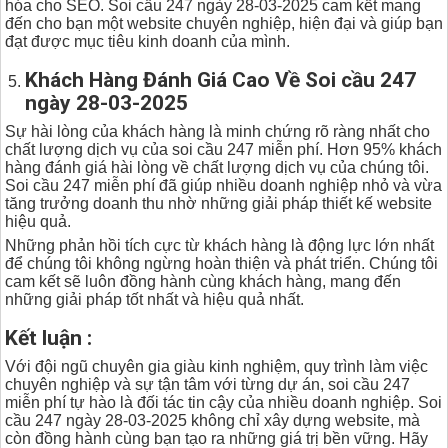
hóa cho SEO. Soi cầu 247 ngày 28-03-2025 cam kết mang
đến cho bạn một website chuyên nghiệp, hiện đại và giúp bạn
đạt được mục tiêu kinh doanh của mình.
Khách Hàng Đánh Giá Cao Về Soi cầu 247
ngày 28-03-2025
Sự hài lòng của khách hàng là minh chứng rõ ràng nhất cho
chất lượng dịch vụ của soi cầu 247 miễn phí. Hơn 95% khách
hàng đánh giá hài lòng về chất lượng dịch vụ của chúng tôi.
Soi cầu 247 miễn phí đã giúp nhiều doanh nghiệp nhỏ và vừa
tăng trưởng doanh thu nhờ những giải pháp thiết kế website
hiệu quả.
Những phản hồi tích cực từ khách hàng là động lực lớn nhất
để chúng tôi không ngừng hoàn thiện và phát triển. Chúng tôi
cam kết sẽ luôn đồng hành cùng khách hàng, mang đến
những giải pháp tốt nhất và hiệu quả nhất.
Kết luận :
Với đội ngũ chuyên gia giàu kinh nghiệm, quy trình làm việc
chuyên nghiệp và sự tận tâm với từng dự án, soi cầu 247
miễn phí tự hào là đối tác tin cậy của nhiều doanh nghiệp. Soi
cầu 247 ngày 28-03-2025 không chỉ xây dựng website, mà
còn đồng hành cùng bạn tạo ra những giá trị bền vững. Hãy