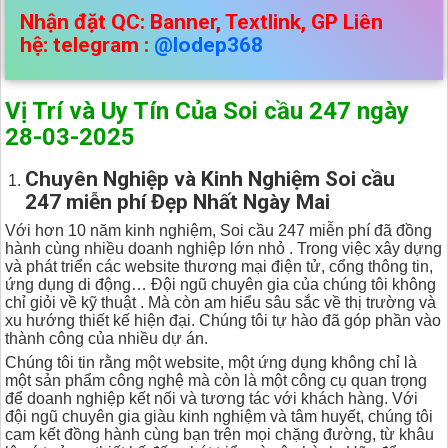
Nhận đặt QC: Banner, Textlink, GP Liên
hệ:
telegram :
@lodep368
Vị Trí và Uy Tín Của Soi cầu 247 ngày
28-03-2025
Chuyên Nghiệp và Kinh Nghiệm Soi cầu
247 miễn phí Đẹp Nhất Ngày Mai
Với hơn 10 năm kinh nghiệm, Soi cầu 247 miễn phí đã đồng
hành cùng nhiều doanh nghiệp lớn nhỏ . Trong việc xây dựng
và phát triển các website thương mại điện tử, cổng thông tin,
ứng dụng di động… Đội ngũ chuyên gia của chúng tôi không
chỉ giỏi về kỹ thuật . Mà còn am hiểu sâu sắc về thị trường và
xu hướng thiết kế hiện đại. Chúng tôi tự hào đã góp phần vào
thành công của nhiều dự án.
Chúng tôi tin rằng một website, một ứng dụng không chỉ là
một sản phẩm công nghệ mà còn là một công cụ quan trọng
để doanh nghiệp kết nối và tương tác với khách hàng. Với
đội ngũ chuyên gia giàu kinh nghiệm và tâm huyết, chúng tôi
cam kết đồng hành cùng bạn trên mọi chặng đường, từ khâu