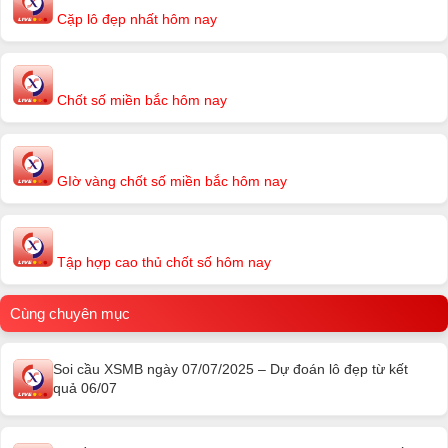
Cặp lô đẹp nhất hôm nay
Chốt số miền bắc hôm nay
GIờ vàng chốt số miền bắc hôm nay
Tập hợp cao thủ chốt số hôm nay
Cùng chuyên mục
Soi cầu XSMB ngày 07/07/2025 – Dự đoán lô đẹp từ kết
quả 06/07