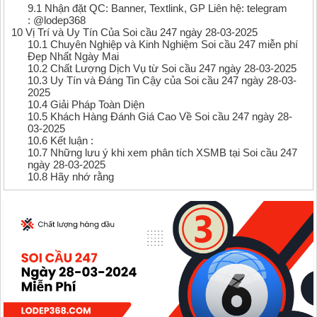
9.1
Nhận đặt QC: Banner, Textlink, GP Liên hệ: telegram
: @lodep368
10
Vị Trí và Uy Tín Của Soi cầu 247 ngày 28-03-2025
10.1
Chuyên Nghiệp và Kinh Nghiệm Soi cầu 247 miễn phí
Đẹp Nhất Ngày Mai
10.2
Chất Lượng Dịch Vụ từ Soi cầu 247 ngày 28-03-2025
10.3
Uy Tín và Đáng Tin Cậy của Soi cầu 247 ngày 28-03-
2025
10.4
Giải Pháp Toàn Diện
10.5
Khách Hàng Đánh Giá Cao Về Soi cầu 247 ngày 28-
03-2025
10.6
Kết luận :
10.7
Những lưu ý khi xem phân tích XSMB tại Soi cầu 247
ngày 28-03-2025
10.8
Hãy nhớ rằng