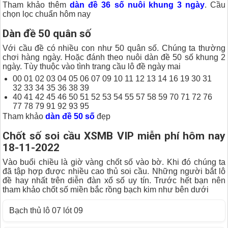
Tham khảo thêm
dàn đề 36 số nuôi khung 3 ngày
. Cầu
chọn lọc chuẩn hôm nay
Dàn đề 50 quân số
Với cầu đề có nhiều con như 50 quân số. Chúng ta thường
chơi hàng ngày. Hoặc đánh theo nuôi dàn đề 50 số khung 2
ngày. Tùy thuộc vào tình trang cầu lô đề ngày mai
00 01 02 03 04 05 06 07 09 10 11 12 13 14 16 19 30 31
32 33 34 35 36 38 39
40 41 42 45 46 50 51 52 53 54 55 57 58 59 70 71 72 76
77 78 79 91 92 93 95
Tham khảo
dàn đề 50 số
đẹp
Chốt số soi cầu XSMB VIP miễn phí hôm nay
18-11-2022
Vào buổi chiều là giờ vàng chốt số vào bờ. Khi đó chúng ta
đã tập hợp được nhiều cao thủ soi cầu. Những người bắt lô
đề hay nhất trên diễn đàn xổ số uy tín. Trước hết bạn nên
tham khảo chốt số miền bắc rồng bạch kim như bên dưới
Bạch thủ lô 07 lót 09