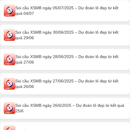
Soi cầu XSMB ngày 05/07/2025 – Dự đoán lô đẹp từ kết
quả 04/07
Soi cầu XSMB ngày 30/06/2025 – Dự đoán lô đẹp từ kết
quả 29/06
Soi cầu XSMB ngày 28/06/2025 – Dự đoán lô đẹp từ kết
quả 27/06
Soi cầu XSMB ngày 27/06/2025 – Dự đoán lô đẹp từ kết
quả 26/06
Soi cầu XSMB ngày 26/6/2025 – Dự đoán lô đẹp từ kết quả
25/6