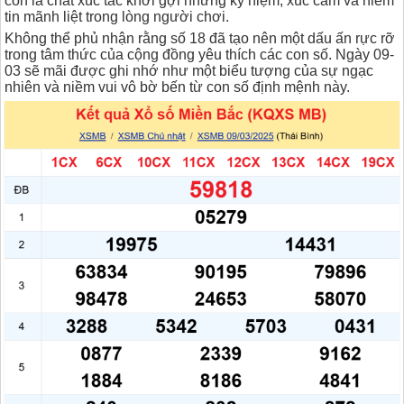
còn là chất xúc tác khơi gợi những kỷ niệm, xúc cảm và niềm
tin mãnh liệt trong lòng người chơi.
Không thể phủ nhận rằng số 18 đã tạo nên một dấu ấn rực rỡ
trong tâm thức của cộng đồng yêu thích các con số. Ngày 09-
03 sẽ mãi được ghi nhớ như một biểu tượng của sự ngạc
nhiên và niềm vui vô bờ bến từ con số định mệnh này.