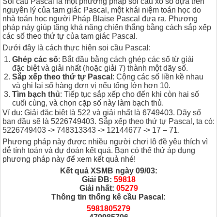
Soi cầu Pascal là một phương pháp soi cầu xổ số dựa trên
nguyên lý của tam giác Pascal, một khái niệm toán học do
nhà toán học người Pháp Blaise Pascal đưa ra. Phương
pháp này giúp tăng khả năng chiến thắng bằng cách sắp xếp
các số theo thứ tự của tam giác Pascal.
Dưới đây là cách thực hiện soi cầu Pascal:
Ghép các số
: Bắt đầu bằng cách ghép các số từ giải
đặc biệt và giải nhất (hoặc giải 7) thành một dãy số.
Sắp xếp theo thứ tự Pascal
: Cộng các số liền kề nhau
và ghi lại số hàng đơn vị nếu tổng lớn hơn 10.
Tìm bạch thủ
: Tiếp tục sắp xếp cho đến khi còn hai số
cuối cùng, và chọn cặp số này làm bạch thủ.
Ví dụ: Giải đặc biệt là 522 và giải nhất là 6749403. Dãy số
ban đầu sẽ là 5226749403. Sắp xếp theo thứ tự Pascal, ta có:
5226749403 -> 748313343 -> 12144677 -> 17 – 71.
Phương pháp này được nhiều người chơi lô đề yêu thích vì
dễ tính toán và dự đoán kết quả. Bạn có thể thử áp dụng
phương pháp này để xem kết quả nhé!
Kết quả XSMB ngày 09/03:
Giải ĐB:
59818
Giải nhất:
05279
Thông tin thống kê cầu Pascal:
5981805279