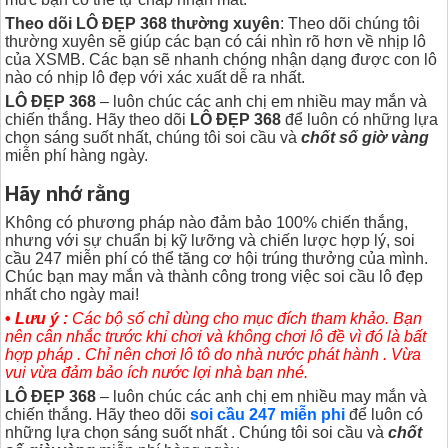
Theo dõi LÔ ĐẸP 368 thường xuyên
: Theo dõi chúng tôi
thường xuyên sẽ giúp các bạn có cái nhìn rõ hơn về nhịp lô
của XSMB. Các bạn sẽ nhanh chóng nhận dạng được con lô
nào có nhịp lô đẹp với xác xuất dễ ra nhất.
LÔ ĐẸP 368
– luôn chúc các anh chị em nhiều may mắn và
chiến thắng. Hãy theo dõi
LÔ ĐẸP 368
để luôn có những lựa
chọn sáng suốt nhất, chúng tôi soi cầu và
chốt số giờ vàng
miễn phí hàng ngày.
Hãy nhớ rằng
Không có phương pháp nào đảm bảo 100% chiến thắng,
nhưng với sự chuẩn bị kỹ lưỡng và chiến lược hợp lý, soi
cầu 247 miễn phí có thể tăng cơ hội trúng thưởng của mình.
Chúc bạn may mắn và thành công trong việc soi cầu lô đẹp
nhất cho ngày mai!
•
Lưu ý :
Các bộ số chỉ dùng cho mục đích tham khảo. Bạn
nên cân nhắc trước khi chơi và không chơi lô đề vì đó là bất
hợp pháp . Chỉ nên chơi lô tô do nhà nước phát hành . Vừa
vui vừa đảm bảo ích nước lợi nhà bạn nhé.
LÔ ĐẸP 368
– luôn chúc các anh chị em nhiều may mắn và
chiến thắng. Hãy theo dõi
soi cầu 247 miễn phi
để luôn có
những lựa chọn sáng suốt nhất . Chúng tôi soi cầu và
chốt