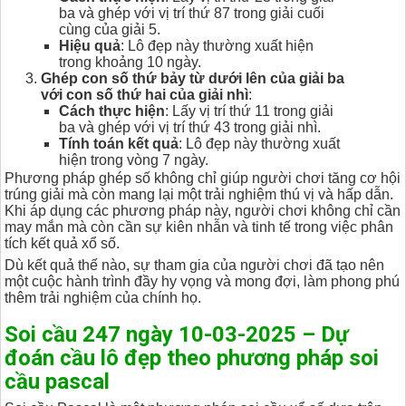
ba và ghép với vị trí thứ 87 trong giải cuối
cùng của giải 5.
Hiệu quả
: Lô đẹp này thường xuất hiện
trong khoảng 10 ngày.
Ghép con số thứ bảy từ dưới lên của giải ba
với con số thứ hai của giải nhì
:
Cách thực hiện
: Lấy vị trí thứ 11 trong giải
ba và ghép với vị trí thứ 43 trong giải nhì.
Tính toán kết quả
: Lô đẹp này thường xuất
hiện trong vòng 7 ngày.
Phương pháp ghép số không chỉ giúp người chơi tăng cơ hội
trúng giải mà còn mang lại một trải nghiệm thú vị và hấp dẫn.
Khi áp dụng các phương pháp này, người chơi không chỉ cần
may mắn mà còn cần sự kiên nhẫn và tinh tế trong việc phân
tích kết quả xổ số.
Dù kết quả thế nào, sự tham gia của người chơi đã tạo nên
một cuộc hành trình đầy hy vọng và mong đợi, làm phong phú
thêm trải nghiệm của chính họ.
Soi cầu 247 ngày 10-03-2025 – Dự
đoán cầu lô đẹp theo phương pháp soi
cầu
pascal