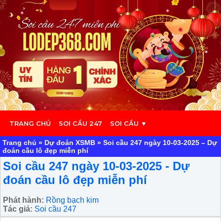
TRANG CHỦ
SOI CẦU 247
SOI CẦU ▼
Trang chủ
»
Dự đoán XSMB
»
Soi cầu 247 ngày 10-03-2025 – Dự
đoán cầu lô đẹp miễn phí
Soi cầu 247 ngày 10-03-2025 - Dự
đoán cầu lô đẹp miễn phí
Phát hành:
Rồng bạch kim
Tác giả:
Soi cầu 247