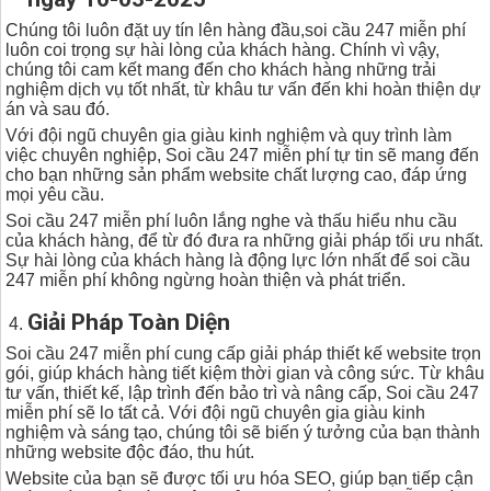
Chúng tôi luôn đặt uy tín lên hàng đầu,soi cầu 247 miễn phí
luôn coi trọng sự hài lòng của khách hàng. Chính vì vậy,
chúng tôi cam kết mang đến cho khách hàng những trải
nghiệm dịch vụ tốt nhất, từ khâu tư vấn đến khi hoàn thiện dự
án và sau đó.
Với đội ngũ chuyên gia giàu kinh nghiệm và quy trình làm
việc chuyên nghiệp, Soi cầu 247 miễn phí tự tin sẽ mang đến
cho bạn những sản phẩm website chất lượng cao, đáp ứng
mọi yêu cầu.
Soi cầu 247 miễn phí luôn lắng nghe và thấu hiểu nhu cầu
của khách hàng, để từ đó đưa ra những giải pháp tối ưu nhất.
Sự hài lòng của khách hàng là động lực lớn nhất để soi cầu
247 miễn phí không ngừng hoàn thiện và phát triển.
Giải Pháp Toàn Diện
Soi cầu 247 miễn phí cung cấp giải pháp thiết kế website trọn
gói, giúp khách hàng tiết kiệm thời gian và công sức. Từ khâu
tư vấn, thiết kế, lập trình đến bảo trì và nâng cấp, Soi cầu 247
miễn phí sẽ lo tất cả. Với đội ngũ chuyên gia giàu kinh
nghiệm và sáng tạo, chúng tôi sẽ biến ý tưởng của bạn thành
những website độc đáo, thu hút.
Website của bạn sẽ được tối ưu hóa SEO, giúp bạn tiếp cận