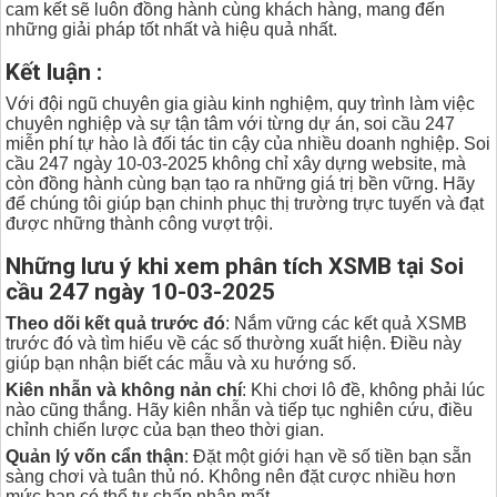
cam kết sẽ luôn đồng hành cùng khách hàng, mang đến
những giải pháp tốt nhất và hiệu quả nhất.
Kết luận :
Với đội ngũ chuyên gia giàu kinh nghiệm, quy trình làm việc
chuyên nghiệp và sự tận tâm với từng dự án, soi cầu 247
miễn phí tự hào là đối tác tin cậy của nhiều doanh nghiệp. Soi
cầu 247 ngày 10-03-2025 không chỉ xây dựng website, mà
còn đồng hành cùng bạn tạo ra những giá trị bền vững. Hãy
để chúng tôi giúp bạn chinh phục thị trường trực tuyến và đạt
được những thành công vượt trội.
Những lưu ý khi xem phân tích XSMB tại Soi
cầu 247 ngày 10-03-2025
Theo dõi kết quả trước đó
: Nắm vững các kết quả XSMB
trước đó và tìm hiểu về các số thường xuất hiện. Điều này
giúp bạn nhận biết các mẫu và xu hướng số.
Kiên nhẫn và không nản chí
: Khi chơi lô đề, không phải lúc
nào cũng thắng. Hãy kiên nhẫn và tiếp tục nghiên cứu, điều
chỉnh chiến lược của bạn theo thời gian.
Quản lý vốn cẩn thận
: Đặt một giới hạn về số tiền bạn sẵn
sàng chơi và tuân thủ nó. Không nên đặt cược nhiều hơn
mức bạn có thể tự chấp nhận mất.