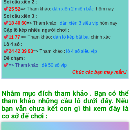
Soi cầu xiên 2 :
25 52
=> Tham khảo:
dàn xiên 2 miền bắc
hôm nay
Soi cầu xiên 3 :
18 40 60
=> Tham khảo :
dàn xiên 3 siêu vip
hôm nay
Cặp lô kép nhiều người chơi :
11 77
=> Tham khảo:
dàn lô kép bất bại
chính xác
Lô 4 số :
24 42 39 93
=> Tham khảo :
lô 4 số siêu vip
Đề chạm :
=> Tham khảo :
đề 50 số vip
Chúc các bạn may mắn.!
Nhằm mục đích tham khảo . Bạn có thể
tham khảo những cầu lô dưới đây. Nếu
bạn vẫn chưa kết con gì thì xem đây là
cơ sở để chơi :