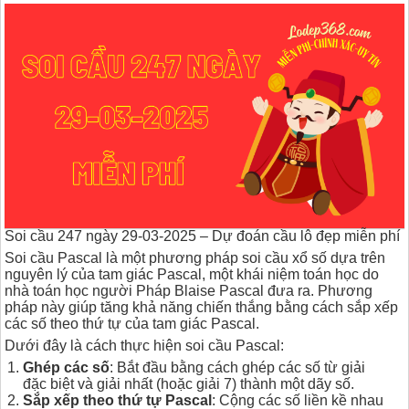
Soi cầu 247 ngày 29-03-2025 – Dự đoán cầu lô đẹp miễn phí
Soi cầu Pascal là một phương pháp soi cầu xổ số dựa trên
nguyên lý của tam giác Pascal, một khái niệm toán học do
nhà toán học người Pháp Blaise Pascal đưa ra. Phương
pháp này giúp tăng khả năng chiến thắng bằng cách sắp xếp
các số theo thứ tự của tam giác Pascal.
Dưới đây là cách thực hiện soi cầu Pascal:
Ghép các số
: Bắt đầu bằng cách ghép các số từ giải
đặc biệt và giải nhất (hoặc giải 7) thành một dãy số.
Sắp xếp theo thứ tự Pascal
: Cộng các số liền kề nhau