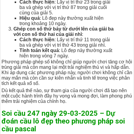
Cách thực hiện
: Lấy vị trí thứ 23 trong giải
ba và ghép với vị trí thứ 87 trong giải cuối
cùng của giải 5.
Hiệu quả
: Lô đẹp này thường xuất hiện
trong khoảng 10 ngày.
Ghép con số thứ bảy từ dưới lên của giải ba
với con số thứ hai của giải nhì
:
Cách thực hiện
: Lấy vị trí thứ 11 trong giải
ba và ghép với vị trí thứ 43 trong giải nhì.
Tính toán kết quả
: Lô đẹp này thường xuất
hiện trong vòng 7 ngày.
Phương pháp ghép số không chỉ giúp người chơi tăng cơ hội
trúng giải mà còn mang lại một trải nghiệm thú vị và hấp dẫn.
Khi áp dụng các phương pháp này, người chơi không chỉ cần
may mắn mà còn cần sự kiên nhẫn và tinh tế trong việc phân
tích kết quả xổ số.
Dù kết quả thế nào, sự tham gia của người chơi đã tạo nên
một cuộc hành trình đầy hy vọng và mong đợi, làm phong phú
thêm trải nghiệm của chính họ.
Soi cầu 247 ngày 29-03-2025 – Dự
đoán cầu lô đẹp theo phương pháp soi
cầu
pascal