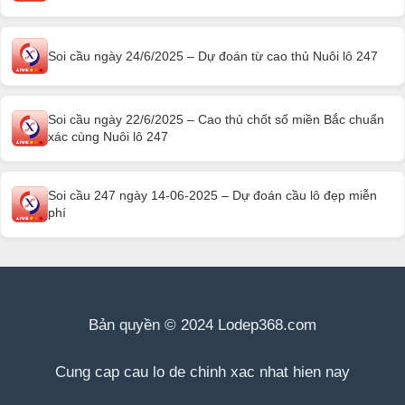
Soi cầu ngày 24/6/2025 – Dự đoán từ cao thủ Nuôi lô 247
Soi cầu ngày 22/6/2025 – Cao thủ chốt số miền Bắc chuẩn
xác cùng Nuôi lô 247
Soi cầu 247 ngày 14-06-2025 – Dự đoán cầu lô đẹp miễn
phí
Bản quyền © 2024 Lodep368.com
Cung cap cau lo de chinh xac nhat hien nay