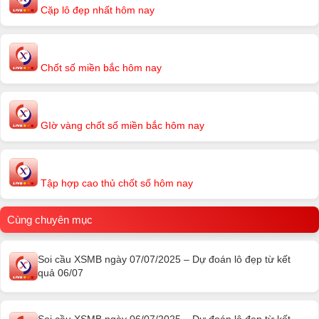
Cặp lô đẹp nhất hôm nay
Chốt số miền bắc hôm nay
GIờ vàng chốt số miền bắc hôm nay
Tập hợp cao thủ chốt số hôm nay
Cùng chuyên mục
Soi cầu XSMB ngày 07/07/2025 – Dự đoán lô đẹp từ kết
quả 06/07