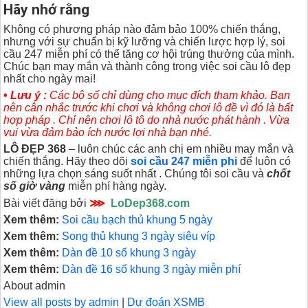
Hãy nhớ rằng
Không có phương pháp nào đảm bảo 100% chiến thắng,
nhưng với sự chuẩn bị kỹ lưỡng và chiến lược hợp lý, soi
cầu 247 miễn phí có thể tăng cơ hội trúng thưởng của mình.
Chúc bạn may mắn và thành công trong việc soi cầu lô đẹp
nhất cho ngày mai!
•
Lưu ý :
Các bộ số chỉ dùng cho mục đích tham khảo. Bạn
nên cân nhắc trước khi chơi và không chơi lô đề vì đó là bất
hợp pháp . Chỉ nên chơi lô tô do nhà nước phát hành . Vừa
vui vừa đảm bảo ích nước lợi nhà bạn nhé.
LÔ ĐẸP 368
– luôn chúc các anh chị em nhiều may mắn và
chiến thắng. Hãy theo dõi
soi cầu 247 miễn phi
để luôn có
những lựa chọn sáng suốt nhất . Chúng tôi soi cầu và
chốt
số giờ vàng
miễn phí hàng ngày.
Bài viết đăng bởi
⋙
LoDep368.com
Xem thêm:
Soi cầu bạch thủ khung 5 ngày
Xem thêm:
Song thủ khung 3 ngày siêu víp
Xem thêm:
Dàn đề 10 số khung 3 ngày
Xem thêm:
Dàn đề 16 số khung 3 ngày miễn phí
About admin
View all posts by admin
|
Dự đoán XSMB