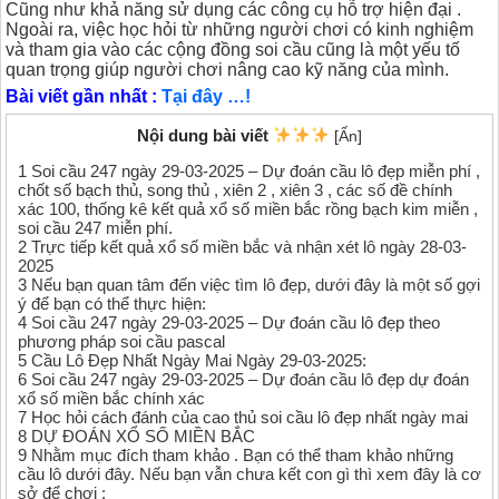
Cũng như khả năng sử dụng các công cụ hỗ trợ hiện đại .
Ngoài ra, việc học hỏi từ những người chơi có kinh nghiệm
và tham gia vào các cộng đồng soi cầu cũng là một yếu tố
quan trọng giúp người chơi nâng cao kỹ năng của mình.
Bài viết gần nhất :
Tại đây …!
Nội dung bài viết
[
Ẩn
]
1
Soi cầu 247 ngày 29-03-2025 – Dự đoán cầu lô đẹp miễn phí ,
chốt số bạch thủ, song thủ , xiên 2 , xiên 3 , các số đề chính
xác 100, thống kê kết quả xổ số miền bắc rồng bạch kim miễn ,
soi cầu 247 miễn phí.
2
Trực tiếp kết quả xổ số miền bắc và nhận xét lô ngày 28-03-
2025
3
Nếu bạn quan tâm đến việc tìm lô đẹp, dưới đây là một số gợi
ý để bạn có thể thực hiện:
4
Soi cầu 247 ngày 29-03-2025 – Dự đoán cầu lô đẹp theo
phương pháp soi cầu pascal
5
Cầu Lô Đẹp Nhất Ngày Mai Ngày 29-03-2025:
6
Soi cầu 247 ngày 29-03-2025 – Dự đoán cầu lô đẹp dự đoán
xổ số miền bắc chính xác
7
Học hỏi cách đánh của cao thủ soi cầu lô đẹp nhất ngày mai
8
DỰ ĐOÁN XỔ SỐ MIỀN BẮC
9
Nhằm mục đích tham khảo . Bạn có thể tham khảo những
cầu lô dưới đây. Nếu bạn vẫn chưa kết con gì thì xem đây là cơ
sở để chơi :