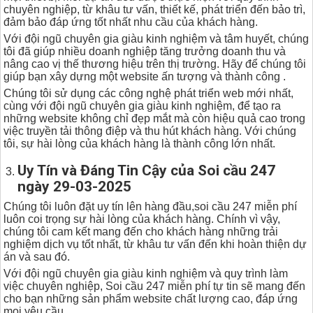
chuyên nghiệp, từ khâu tư vấn, thiết kế, phát triển đến bảo trì,
đảm bảo đáp ứng tốt nhất nhu cầu của khách hàng.
Với đội ngũ chuyên gia giàu kinh nghiệm và tâm huyết, chúng
tôi đã giúp nhiều doanh nghiệp tăng trưởng doanh thu và
nâng cao vị thế thương hiệu trên thị trường. Hãy để chúng tôi
giúp bạn xây dựng một website ấn tượng và thành công .
Chúng tôi sử dụng các công nghệ phát triển web mới nhất,
cùng với đội ngũ chuyên gia giàu kinh nghiệm, để tạo ra
những website không chỉ đẹp mắt mà còn hiệu quả cao trong
việc truyền tải thông điệp và thu hút khách hàng. Với chúng
tôi, sự hài lòng của khách hàng là thành công lớn nhất.
Uy Tín và Đáng Tin Cậy của Soi cầu 247
ngày 29-03-2025
Chúng tôi luôn đặt uy tín lên hàng đầu,soi cầu 247 miễn phí
luôn coi trọng sự hài lòng của khách hàng. Chính vì vậy,
chúng tôi cam kết mang đến cho khách hàng những trải
nghiệm dịch vụ tốt nhất, từ khâu tư vấn đến khi hoàn thiện dự
án và sau đó.
Với đội ngũ chuyên gia giàu kinh nghiệm và quy trình làm
việc chuyên nghiệp, Soi cầu 247 miễn phí tự tin sẽ mang đến
cho bạn những sản phẩm website chất lượng cao, đáp ứng
mọi yêu cầu.