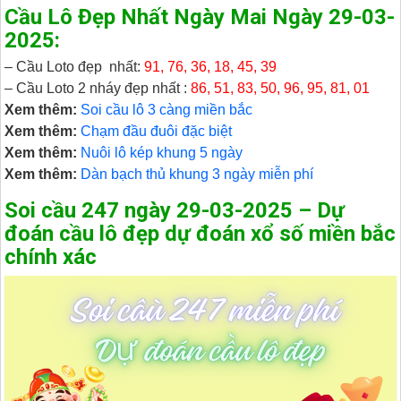
Cầu Lô Đẹp Nhất Ngày Mai Ngày 29-03-
2025:
– Cầu Loto đẹp nhất:
91, 76, 36, 18, 45, 39
– Cầu Loto 2 nháy đẹp nhất :
86, 51, 83, 50, 96, 95, 81, 01
Xem thêm:
Soi cầu lô 3 càng miền bắc
Xem thêm:
Chạm đầu đuôi đặc biệt
Xem thêm:
Nuôi lô kép khung 5 ngày
Xem thêm:
Dàn bạch thủ khung 3 ngày miễn phí
Soi cầu 247 ngày 29-03-2025 – Dự
đoán cầu lô đẹp dự đoán xổ số miền bắc
chính xác