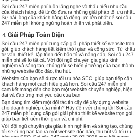
Soi cầu 247 miễn phí luôn lắng nghe và thấu hiểu nhu cầu
của khách hàng, để từ đó đưa ra những giải pháp tối ưu nhất.
Sự hài lòng của khách hàng là động lực lớn nhất để soi cầu
247 miễn phí không ngừng hoàn thiện và phát triển.
Giải Pháp Toàn Diện
Soi cầu 247 miễn phí cung cấp giải pháp thiết kế website trọn
gói, giúp khách hàng tiết kiệm thời gian và công sức. Từ khâu
tư vấn, thiết kế, lập trình đến bảo trì và nâng cấp, Soi cầu 247
miễn phí sẽ lo tất cả. Với đội ngũ chuyên gia giàu kinh
nghiệm và sáng tạo, chúng tôi sẽ biến ý tưởng của bạn thành
những website độc đáo, thu hút.
Website của bạn sẽ được tối ưu hóa SEO, giúp bạn tiếp cận
khách hàng một cách hiệu quả hơn. Soi cầu 247 miễn phí
cam kết mang đến cho bạn một website chuyên nghiệp, hiện
đại và đáp ứng mọi yêu cầu của bạn.
Bạn đang tìm kiếm một đối tác tin cậy để xây dựng website
cho doanh nghiệp của mình? Hãy đến với chúng tôi! Soi cầu
247 miễn phí cung cấp gói giải pháp thiết kế website trọn gói,
giúp bạn tiết kiệm thời gian và chi phí.
Với đội ngũ chuyên gia giàu kinh nghiệm và sáng tạo, chúng
tôi sẽ cùng bạn tạo ra một website độc đáo, thu hút và tối ưu