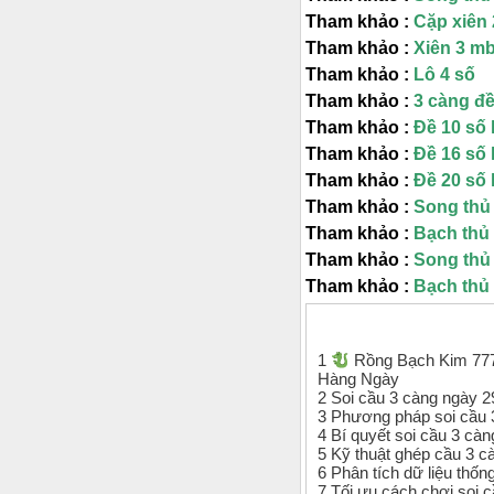
Tham khảo :
Cặp xiên 
Tham khảo :
Xiên 3 m
Tham khảo :
Lô 4 số
Tham khảo :
3 càng đ
Tham khảo :
Đề 10 số
Tham khảo :
Đề 16 số 
Tham khảo :
Đề 20 số
Tham khảo :
Song thủ
Tham khảo :
Bạch thủ
Tham khảo :
Song thủ
Tham khảo :
Bạch thủ 
1
Rồng Bạch Kim 777
Hàng Ngày
2
Soi cầu 3 càng ngày 29
3
Phương pháp soi cầu 3
4
Bí quyết soi cầu 3 cà
5
Kỹ thuật ghép cầu 3 c
6
Phân tích dữ liệu thốn
7
Tối ưu cách chơi soi c