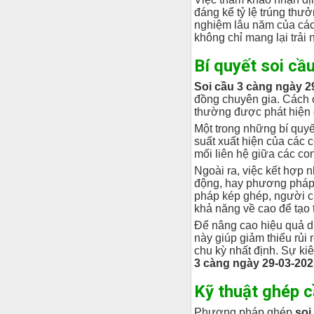
đáng kể tỷ lệ trúng thư
nghiệm lâu năm của cá
không chỉ mang lại trải 
Bí quyết soi cầ
Soi cầu 3 càng ngày 2
đồng chuyên gia. Cách c
thường được phát hiện q
Một trong những bí quyế
suất xuất hiện của các 
mối liên hệ giữa các co
Ngoài ra, việc kết hợp
động, hay phương pháp 
pháp kép ghép, người ch
khả năng về cao để tạo 
Để nâng cao hiệu quả dự
này giúp giảm thiểu rủi
chu kỳ nhất định. Sự kiê
3 càng ngày 29-03-202
Kỹ thuật ghép 
Phương pháp ghép
soi