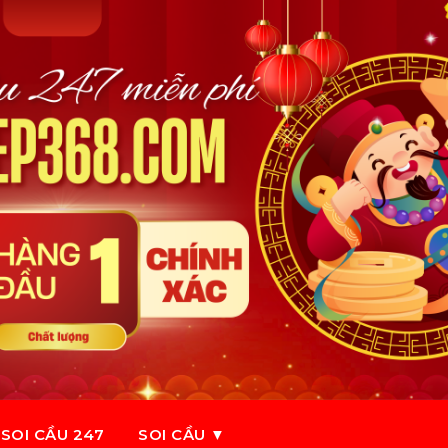
SOI CẦU 247
SOI CẦU ▼