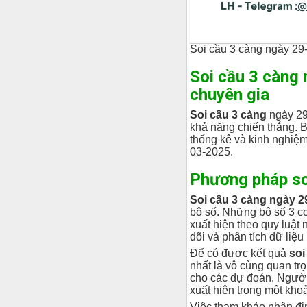
Soi cầu 3 càng ngày 29
Soi cầu 3 càng 
chuyên gia
Soi cầu 3 càng
ngày 29
khả năng chiến thắng. B
thống kê và kinh nghiệ
03-2025.
Phương pháp so
Soi cầu 3 càng ngày 2
bộ số. Những bộ số 3 co
xuất hiện theo quy luật
dõi và phân tích dữ liệu
Để có được kết quả
soi
nhất là vô cùng quan tr
cho các dự đoán. Người
xuất hiện trong một kho
Việc tham khảo nhận đị