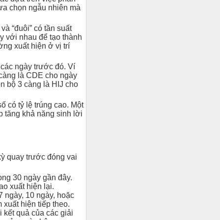
 lựa chọn ngẫu nhiên mà
và “đuôi” có tần suất
y với nhau để tạo thành
ng xuất hiện ở vị trí
 các ngày trước đó. Ví
 càng là CDE cho ngày
n bộ 3 càng là HIJ cho
 có tỷ lệ trúng cao. Một
 tăng khả năng sinh lời
 kỳ quay trước đóng vai
rong 30 ngày gần đây.
o xuất hiện lại.
7 ngày, 10 ngày, hoặc
xuất hiện tiếp theo.
i kết quả của các giải