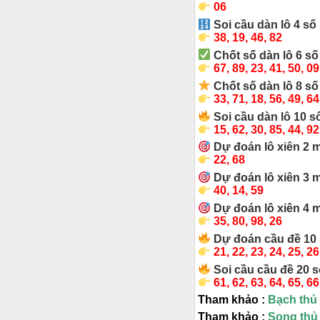
06
Soi cầu dàn lô 4 số
38, 19, 46, 82
Chốt số dàn lô 6 số
67, 89, 23, 41, 50, 09
Chốt số dàn lô 8 số
33, 71, 18, 56, 49, 64
Soi cầu dàn lô 10 s
15, 62, 30, 85, 44, 92
Dự đoán lô xiên 2 
22, 68
Dự đoán lô xiên 3 
40, 14, 59
Dự đoán lô xiên 4 m
35, 80, 98, 26
Dự đoán cầu đề 10 
21, 22, 23, 24, 25, 26
Soi cầu cầu đề 20 s
61, 62, 63, 64, 65, 66
Tham khảo :
Bạch thủ 
Tham khảo :
Song thủ