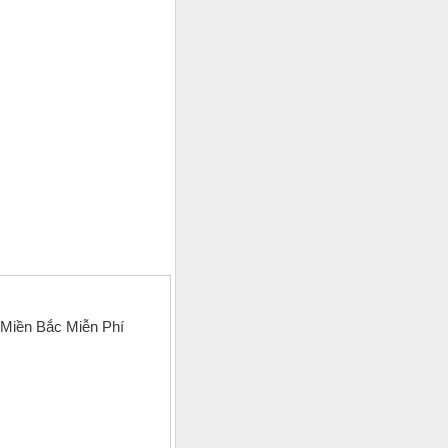
Miền Bắc Miễn Phí