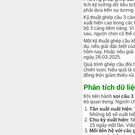
tích kỹ lưỡng dữ liệu l
phải dựa trên sự tương 
Kỹ thuật ghép cầu 3 càn
xuất hiện cao trong các
bộ 3 càng tiềm năng. Ví 
sau, người chơi có thể
Một kỹ thuật ghép cầu k
dụ, nếu giải đặc biệt 
hôm nay. Hoặc nếu giải 
ngày 28-03-2025.
Quá trình ghép cầu đòi 
chiến lược hiệu quả là 
đồng thời giảm thiểu rủi
Phân tích dữ li
Khi tiến hành
soi cầu 3
trò quan trọng. Người c
Tần suất xuất hiện
:
Những bộ số xuất hiện
Chu kỳ xuất hiện
: N
15 ngày một lần. Việ
Mối liên hệ với các 