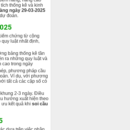
tích thống kê và kinh
càng ngày 29-03-2025
 dự đoán.
2025
kiểm chứng từ cộng
quy luật nhất định,
ỡng bảng thống kê tần
ện ra những quy luật và
n cao trong ngày
ghép, phương pháp cầu
oán. Ví dụ, với phương
ới tất cả các cặp số có
 khung 2-3 ngày. Điều
 xu hướng xuất hiện theo
i ưu kết quả khi
soi cầu
5
ác dựa trên việc phân