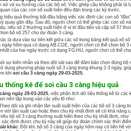
ịch sử và xu hướng của các bộ số. Việc ghép cầu không phải là
quan của các con số xuất hiện đều đặn trong các kỳ trước.
g hiệu quả thường bắt đầu bằng việc xác định các con số “đầu” 
 kỳ quay gần đây. Sau đó, người chơi có thể ghép các con số nà
dụ, nếu số 2 thường xuất hiện ở vị trí đầu tiên và cặp số 57 thườ
 chọn bộ số 257 cho dự đoán 3 càng.
hác là dựa vào sự liên kết giữa các số trong bảng kết quả xổ số
của ngày hôm qua có dạng AB.CDE, người chơi có thể chọn bộ 3
nhất của hai ngày trước có dạng FG.HIJ, người chơi có thể chọ
hỏi sự kiên nhẫn và theo dõi sát sao để đảm bảo chọn đúng bộ số
sử dụng phương pháp nuôi số 3 càng trong khung 2-3 ngày, giúp
 ro khi
soi cầu 3 càng ngày 29-03-2025
.
ệu thống kê để soi cầu 3 càng hiệu quả
 càng ngày 29-03-2025
, việc phân tích dữ liệu thống kê từ các
hơi nên tập trung vào các yếu tố như:
 Theo dõi và ghi nhận tần suất xuất hiện của các bộ số 3 càng t
 với tần suất cao hoặc theo chu kỳ nhất định sẽ có khả năng ca
hiều bộ số 3 càng thường xuất hiện theo chu kỳ nhất định, như 
c xác định được chu kỳ này sẽ giúp dự đoán chính xác thời điểm 
giải khác
: Đôi khi, bộ số 3 càng của ngày hôm nay có liên hệ vớ