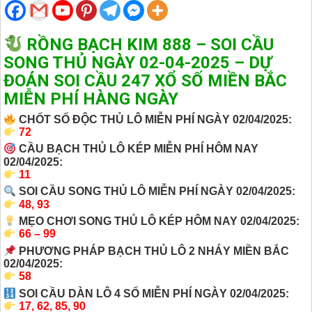
RỒNG BẠCH KIM 888 – SOI CẦU
SONG THỦ NGÀY 02-04-2025 – DỰ
ĐOÁN SOI CẦU 247 XỔ SỐ MIỀN BẮC
MIỄN PHÍ HÀNG NGÀY
CHỐT SỐ ĐỘC THỦ LÔ MIỄN PHÍ NGÀY 02/04/2025:
72
CẦU BẠCH THỦ LÔ KÉP MIỄN PHÍ HÔM NAY
02/04/2025:
11
SOI CẦU SONG THỦ LÔ MIỄN PHÍ NGÀY 02/04/2025:
48, 93
MẸO CHƠI SONG THỦ LÔ KÉP HÔM NAY 02/04/2025:
66 – 99
PHƯƠNG PHÁP BẠCH THỦ LÔ 2 NHÁY MIỀN BẮC
02/04/2025:
58
SOI CẦU DÀN LÔ 4 SỐ MIỄN PHÍ NGÀY 02/04/2025:
17, 62, 85, 90