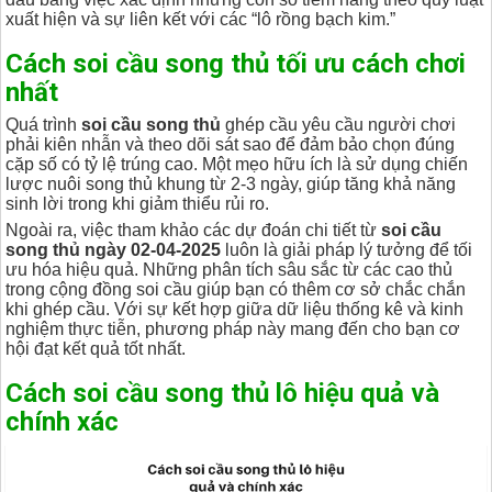
xuất hiện và sự liên kết với các “lô rồng bạch kim.”
Cách soi cầu song thủ tối ưu cách chơi
nhất
Quá trình
soi cầu song thủ
ghép cầu yêu cầu người chơi
phải kiên nhẫn và theo dõi sát sao để đảm bảo chọn đúng
cặp số có tỷ lệ trúng cao. Một mẹo hữu ích là sử dụng chiến
lược nuôi song thủ khung từ 2-3 ngày, giúp tăng khả năng
sinh lời trong khi giảm thiểu rủi ro.
Ngoài ra, việc tham khảo các dự đoán chi tiết từ
soi cầu
song thủ ngày 02-04-2025
luôn là giải pháp lý tưởng để tối
ưu hóa hiệu quả. Những phân tích sâu sắc từ các cao thủ
trong cộng đồng soi cầu giúp bạn có thêm cơ sở chắc chắn
khi ghép cầu. Với sự kết hợp giữa dữ liệu thống kê và kinh
nghiệm thực tiễn, phương pháp này mang đến cho bạn cơ
hội đạt kết quả tốt nhất.
Cách soi cầu song thủ lô hiệu quả và
chính xác