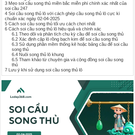
3
Mẹo soi cầu song thủ miền bắc miễn phí chính xác nhất của
soi cầu 247
4
Soi cầu song thủ lô với cách ghép cầu song thủ lô cực kì
chuẩn xác ngày 02-04-2025
5
Cách soi cầu song thủ tối ưu cách chơi nhất
6
Cách soi cầu song thủ lô hiệu quả và chính xác
6.1
Theo dõi và phân tích chu kỳ cầu để soi cầu song thủ
6.2
Xác định cặp lô rồng bạch kim để soi cầu song thủ
6.3
Sử dụng phần mềm thống kê hoặc bảng cầu để soi cầu
song thủ
6.4
Nuôi song thủ lô khung
6.5
Tham khảo từ chuyên gia và cộng đồng soi cầu song
thủ
7
Lưu ý khi sử dụng soi cầu song thủ lô