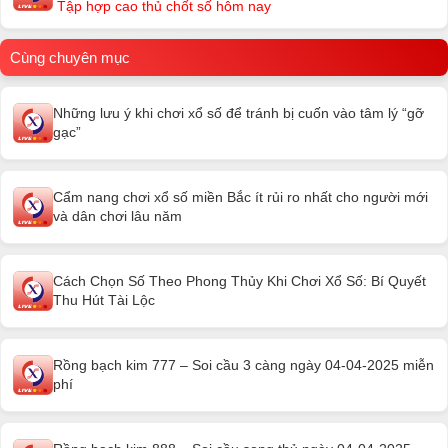
Tập hợp cao thủ chốt số hôm nay
Cùng chuyên mục
Những lưu ý khi chơi xổ số để tránh bị cuốn vào tâm lý “gỡ
gạc”
Cẩm nang chơi xổ số miền Bắc ít rủi ro nhất cho người mới
và dân chơi lâu năm
Cách Chọn Số Theo Phong Thủy Khi Chơi Xổ Số: Bí Quyết
Thu Hút Tài Lộc
Rồng bạch kim 777 – Soi cầu 3 càng ngày 04-04-2025 miễn
phí