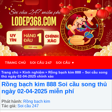
TRANG CHỦ
SOI CẦU 247
SOI CẦU ▼
Trang chủ
»
Kinh nghiệm
»
Rồng bạch kim 888 – Soi cầu song
thủ ngày 02-04-2025 chính xác
Rồng bạch kim 888 Soi cầu song thủ
ngày 02-04-2025 miễn phí
Phát hành:
Rồng bạch kim
Tác giả:
Soi cầu 247