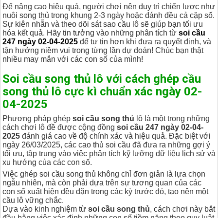
Để nâng cao hiệu quả, người chơi nên duy trì chiến lược như
nuôi song thủ trong khung 2-3 ngày hoặc đánh đều cả cặp số.
Sự kiên nhẫn và theo dõi sát sao cầu lô sẽ giúp bạn tối ưu
hóa kết quả. Hãy tin tưởng vào những phân tích từ
soi cầu
247 ngày 02-04-2025
để tự tin hơn khi đưa ra quyết định, và
tận hưởng niềm vui trong từng lần dự đoán! Chúc bạn thật
nhiều may mắn với các con số của mình!
Soi cầu song thủ lô với cách ghép cầu
song thủ lô cực kì chuẩn xác ngày 02-
04-2025
Phương pháp ghép
soi cầu song thủ
lô là một trong những
cách chơi lô đề được cộng đồng
soi cầu 247 ngày 02-04-
2025
đánh giá cao về độ chính xác và hiệu quả. Đặc biệt với
ngày 26/03/2025, các cao thủ soi cầu đã đưa ra những gợi ý
tối ưu, tập trung vào việc phân tích kỹ lưỡng dữ liệu lịch sử và
xu hướng của các con số.
Việc ghép soi cầu song thủ không chỉ đơn giản là lựa chọn
ngẫu nhiên, mà còn phải dựa trên sự tương quan của các
con số xuất hiện đều đặn trong các kỳ trước đó, tạo nên một
cầu lô vững chắc.
Dựa vào kinh nghiệm từ
soi cầu song thủ
, cách chơi này bắt
đầu bằng việc xác định những con số tiềm năng theo quy luật