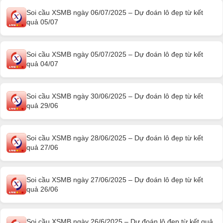
Soi cầu XSMB ngày 06/07/2025 – Dự đoán lô đẹp từ kết
quả 05/07
Soi cầu XSMB ngày 05/07/2025 – Dự đoán lô đẹp từ kết
quả 04/07
Soi cầu XSMB ngày 30/06/2025 – Dự đoán lô đẹp từ kết
quả 29/06
Soi cầu XSMB ngày 28/06/2025 – Dự đoán lô đẹp từ kết
quả 27/06
Soi cầu XSMB ngày 27/06/2025 – Dự đoán lô đẹp từ kết
quả 26/06
Soi cầu XSMB ngày 26/6/2025 – Dự đoán lô đẹp từ kết quả