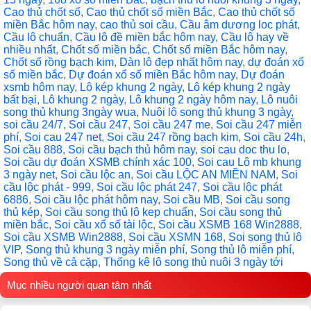
e
er
e
Cao thủ chốt số
,
Cao thủ chốt số miền Bắc
,
Cao thủ chốt số
miền Bắc hôm nay
,
cao thủ soi cầu
,
Cầu âm dương loc phát
,
b
Cầu lô chuẩn
,
Cầu lô đề miền bắc hôm nay
,
Cầu lô hay về
nhiều nhất
,
Chốt số miền bắc
,
Chốt số miền Bắc hôm nay
,
o
Chốt số rồng bạch kim
,
Dàn lô đẹp nhất hôm nay
,
dự đoán xổ
o
số miền bắc
,
Dự đoán xổ số miền Bắc hôm nay
,
Dự đoán
xsmb hôm nay
,
Lô kép khung 2 ngày
,
Lô kép khung 2 ngày
k
bất bại
,
Lô khung 2 ngày
,
Lô khung 2 ngày hôm nay
,
Lô nuôi
song thủ khung 3ngày wua
,
Nuôi lô song thủ khung 3 ngày
,
soi cầu 24/7
,
Soi cầu 247
,
Soi cầu 247 me
,
Soi cầu 247 miễn
phí
,
Soi cau 247 net
,
Soi cầu 247 rồng bạch kim
,
Soi cầu 24h
,
Soi cầu 888
,
Soi cầu bạch thủ hôm nay
,
soi cau doc thu lo
,
Soi cầu dự đoán XSMB chính xác 100
,
Soi cau Lô mb khung
3 ngày net
,
Soi cầu lộc an
,
Soi cầu LỘC AN MIỀN NAM
,
Soi
cầu lộc phát - 999
,
Soi cầu lộc phát 247
,
Soi cầu lộc phát
6886
,
Soi cầu lộc phát hôm nay
,
Soi cầu MB
,
Soi cầu song
thủ kép
,
Soi cầu song thủ lô kep chuẩn
,
Soi cầu song thủ
miền bắc
,
Soi cầu xổ số tài lộc
,
Soi cầu XSMB 168 Win2888
,
Soi cầu XSMB Win2888
,
Soi cầu XSMN 168
,
Soi song thủ lô
VIP
,
Song thủ khung 3 ngày miễn phí
,
Song thủ lô miễn phí
,
Song thủ về cả cặp
,
Thống kê lô song thủ nuôi 3 ngày tới
Mục nhiều người quan tâm nhất