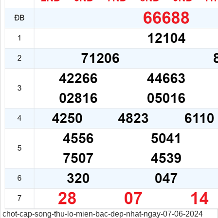
chot-cap-song-thu-lo-mien-bac-dep-nhat-ngay-07-06-2024