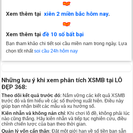
Xem thêm tại
xiên 2 miền bắc hôm nay
.
Xem thêm tại
đề 10 số bất bại
Bạn tham khảo chi tiết soi cầu miền nam trong ngày. Lựa
chọn tốt nhất
soi cầu 24h hôm nay
Những lưu ý khi xem phân tích XSMB tại LÔ
ĐẸP 368:
Theo dõi kết quả trước đó
: Nắm vững các kết quả XSMB
trước đó và tìm hiểu về các số thường xuất hiện. Điều này
giúp bạn nhận biết các mẫu và xu hướng số.
Kiên nhẫn và không nản chí
: Khi chơi lô đề, không phải lúc
nào cũng thắng. Hãy kiên nhẫn và tiếp tục nghiên cứu, điều
chỉnh chiến lược của bạn theo thời gian.
Quản lý vốn cẩn thận
: Đặt một giới hạn về số tiền bạn sẵn