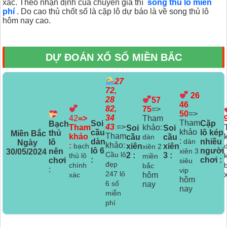
xác. Theo nhận định của chuyên gia thì
song thủ lô miễn
phí
. Do cao thủ chốt số là cặp lô dự báo là về song thủ lô
hôm nay cao.
DỰ ĐOÁN XỔ SỐ MIỀN BẮC
27
72,
26
28
57
46
82,
75
=>
50
=>
34
42
=>
Tham
Tham
Soi
Cặp
Bạch
43
=>
Tham
khảo:
Soi
Soi
khảo
cầu
lô kép
thủ
Miền Bắc
Tham
khảo
dàn
cầu
cầu
:
dàn
dàn
nhiều
lô
Ngày
khảo:
:
bạch
xiên
xiên
xiên 2
lô 6
người
nên
xiên 3
30/05/2024
Cầu lô
2 :
3 :
thủ lô
miền
:
chơi :
chơi
siêu
đẹp
chính
bắc
:
vip
247 l
ô
xác
hôm
hôm
6 số
nay
nay
miễn
phí