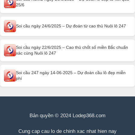
25/6
Soi cầu ngày 24/6/2025 – Dự đoán từ cao thủ Nuôi lô 247
Soi cầu ngày 22/6/2025 – Cao thủ chốt số miền Bắc chuẩn
xác cùng Nuôi lô 247
Soi cầu 247 ngày 14-06-2025 – Dự đoán cầu lô đẹp miễn
phí
Bản quyền © 2024 Lodep368.com
Cung cap cau lo de chinh xac nhat hien nay