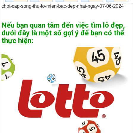
chot-cap-song-thu-lo-mien-bac-dep-nhat-ngay-07-06-2024
Nếu bạn quan tâm đến việc tìm lô đẹp,
dưới đây là một số gợi ý để bạn có thể
thực hiện: