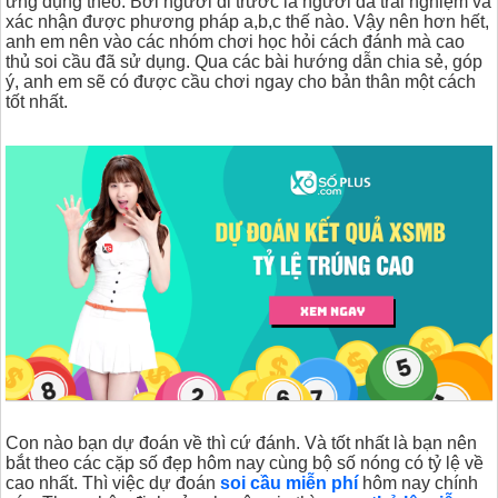
ứng dụng theo. Bởi người đi trước là người đã trải nghiệm và
xác nhận được phương pháp a,b,c thế nào. Vậy nên hơn hết,
anh em nên vào các nhóm chơi học hỏi cách đánh mà cao
thủ soi cầu đã sử dụng. Qua các bài hướng dẫn chia sẻ, góp
ý, anh em sẽ có được cầu chơi ngay cho bản thân một cách
tốt nhất.
Con nào bạn dự đoán về thì cứ đánh. Và tốt nhất là bạn nên
bắt theo các cặp số đẹp hôm nay cùng bộ số nóng có tỷ lệ về
cao nhất. Thì việc dự đoán
soi cầu miễn phí
hôm nay chính