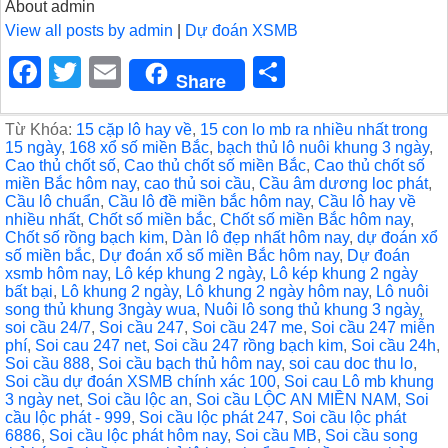
About admin
View all posts by admin
|
Dự đoán XSMB
F
T
E
S
Share
a
wi
m
h
c
tt
ail
ar
Từ Khóa:
15 cặp lô hay về
,
15 con lo mb ra nhiều nhất trong
15 ngày
,
168 xổ số miền Bắc
,
bạch thủ lô nuôi khung 3 ngày
,
e
er
e
Cao thủ chốt số
,
Cao thủ chốt số miền Bắc
,
Cao thủ chốt số
miền Bắc hôm nay
,
cao thủ soi cầu
,
Cầu âm dương loc phát
,
b
Cầu lô chuẩn
,
Cầu lô đề miền bắc hôm nay
,
Cầu lô hay về
nhiều nhất
,
Chốt số miền bắc
,
Chốt số miền Bắc hôm nay
,
o
Chốt số rồng bạch kim
,
Dàn lô đẹp nhất hôm nay
,
dự đoán xổ
o
số miền bắc
,
Dự đoán xổ số miền Bắc hôm nay
,
Dự đoán
xsmb hôm nay
,
Lô kép khung 2 ngày
,
Lô kép khung 2 ngày
k
bất bại
,
Lô khung 2 ngày
,
Lô khung 2 ngày hôm nay
,
Lô nuôi
song thủ khung 3ngày wua
,
Nuôi lô song thủ khung 3 ngày
,
soi cầu 24/7
,
Soi cầu 247
,
Soi cầu 247 me
,
Soi cầu 247 miễn
phí
,
Soi cau 247 net
,
Soi cầu 247 rồng bạch kim
,
Soi cầu 24h
,
Soi cầu 888
,
Soi cầu bạch thủ hôm nay
,
soi cau doc thu lo
,
Soi cầu dự đoán XSMB chính xác 100
,
Soi cau Lô mb khung
3 ngày net
,
Soi cầu lộc an
,
Soi cầu LỘC AN MIỀN NAM
,
Soi
cầu lộc phát - 999
,
Soi cầu lộc phát 247
,
Soi cầu lộc phát
6886
,
Soi cầu lộc phát hôm nay
,
Soi cầu MB
,
Soi cầu song