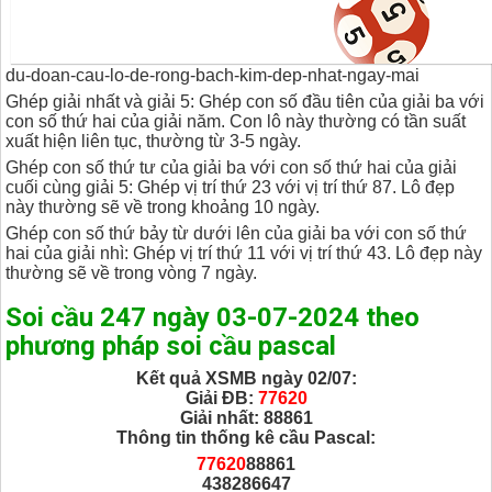
du-doan-cau-lo-de-rong-bach-kim-dep-nhat-ngay-mai
Ghép giải nhất và giải 5: Ghép con số đầu tiên của giải ba với
con số thứ hai của giải năm. Con lô này thường có tần suất
xuất hiện liên tục, thường từ 3-5 ngày.
Ghép con số thứ tư của giải ba với con số thứ hai của giải
cuối cùng giải 5: Ghép vị trí thứ 23 với vị trí thứ 87. Lô đẹp
này thường sẽ về trong khoảng 10 ngày.
Ghép con số thứ bảy từ dưới lên của giải ba với con số thứ
hai của giải nhì: Ghép vị trí thứ 11 với vị trí thứ 43. Lô đẹp này
thường sẽ về trong vòng 7 ngày.
Soi cầu 247 ngày 03-07
-2024 theo
phương pháp soi cầu
pascal
Kết quả XSMB ngày 02/07:
Giải ĐB:
77620
Giải nhất: 88861
Thông tin thống kê cầu Pascal:
77620
88861
438286647