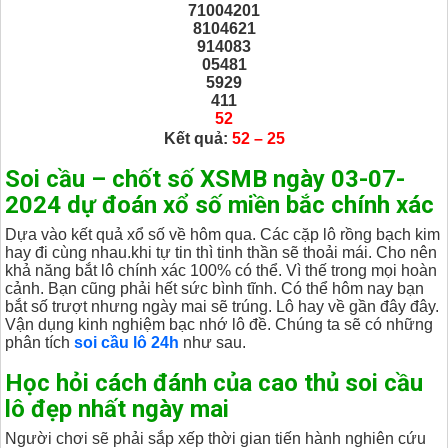
71004201
8104621
914083
05481
5929
411
52
Kết quả:
52 – 25
Soi cầu –
chốt số
XSMB ngày 03-07-
2024
dự đoán xổ số miền bắc chính xác
Dựa vào kết quả xổ số về hôm qua. Các cặp lô rồng bạch kim
hay đi cùng nhau.khi tự tin thì tinh thần sẽ thoải mái. Cho nên
khả năng bắt lô chính xác 100% có thể. Vì thế trong mọi hoàn
cảnh. Bạn cũng phải hết sức bình tĩnh. Có thể hôm nay bạn
bắt số trượt nhưng ngày mai sẽ trúng. Lô hay về gần đây đây.
Vận dụng kinh nghiệm bạc nhớ lô đề. Chúng ta sẽ có những
phân tích
soi cầu lô 24h
như sau.
Học hỏi cách đánh của cao thủ soi cầu
lô đẹp nhất ngày mai
Người chơi sẽ phải sắp xếp thời gian tiến hành nghiên cứu