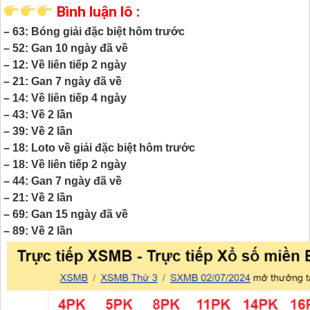
Bình luận lô :
– 63: Bóng giải đặc biệt hôm trước
– 52: Gan 10 ngày đã về
– 12: Về liên tiếp 2 ngày
– 21: Gan 7 ngày đã về
– 14: Về liên tiếp 4 ngày
– 43: Về 2 lần
– 39: Về 2 lần
– 18: Loto về giải đặc biệt hôm trước
– 18: Về liên tiếp 2 ngày
– 44: Gan 7 ngày đã về
– 21: Về 2 lần
– 69: Gan 15 ngày đã về
– 89: Về 2 lần