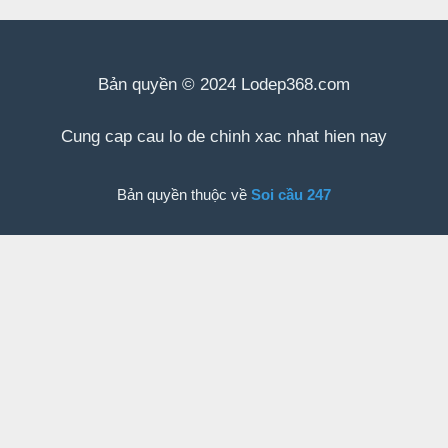
Bản quyền © 2024 Lodep368.com
Cung cap cau lo de chinh xac nhat hien nay
Bản quyền thuộc về
Soi cầu 247