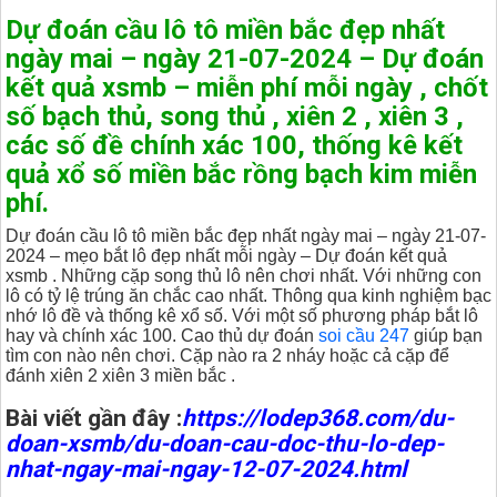
Dự đoán cầu lô tô miền bắc đẹp nhất
ngày mai – ngày 21-07-2024 – Dự đoán
kết quả xsmb – miễn phí mỗi ngày , chốt
số bạch thủ, song thủ , xiên 2 , xiên 3 ,
các số đề chính xác 100, thống kê kết
quả xổ số miền bắc rồng bạch kim miễn
phí.
Dự đoán cầu lô tô miền bắc đẹp nhất ngày mai – ngày 21-07-
2024 – mẹo bắt lô đẹp nhất mỗi ngày – Dự đoán kết quả
xsmb . Những cặp song thủ lô nên chơi nhất. Với những con
lô có tỷ lệ trúng ăn chắc cao nhất. Thông qua kinh nghiệm bạc
nhớ lô đề và thống kê xổ số. Với một số phương pháp bắt lô
hay và chính xác 100. Cao thủ dự đoán
soi cầu 247
giúp bạn
tìm con nào nên chơi. Cặp nào ra 2 nháy hoặc cả cặp để
đánh xiên 2 xiên 3 miền bắc .
Bài viết gần đây :
https://lodep368.com/du-
doan-xsmb/du-doan-cau-doc-thu-lo-dep-
nhat-ngay-mai-ngay-12-07-2024.html