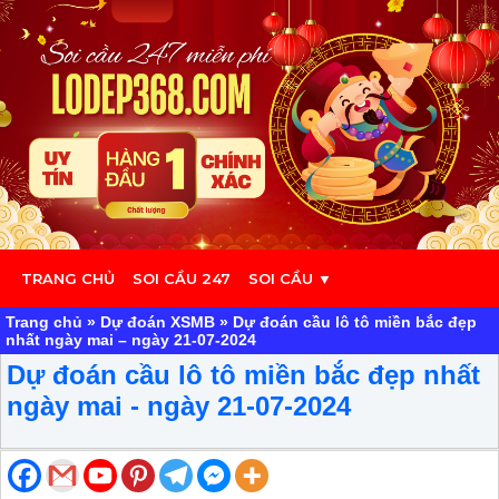
TRANG CHỦ
SOI CẦU 247
SOI CẦU ▼
Trang chủ
»
Dự đoán XSMB
»
Dự đoán cầu lô tô miền bắc đẹp
nhất ngày mai – ngày 21-07-2024
Dự đoán cầu lô tô miền bắc đẹp nhất
ngày mai - ngày 21-07-2024