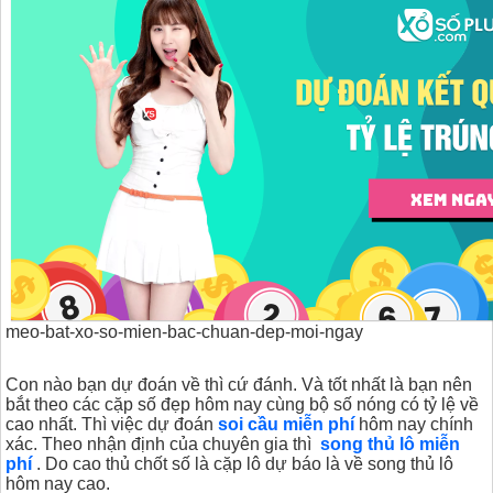
meo-bat-xo-so-mien-bac-chuan-dep-moi-ngay
Con nào bạn dự đoán về thì cứ đánh. Và tốt nhất là bạn nên
bắt theo các cặp số đẹp hôm nay cùng bộ số nóng có tỷ lệ về
cao nhất. Thì việc dự đoán
soi cầu miễn phí
hôm nay chính
xác. Theo nhận định của chuyên gia thì
song thủ lô miễn
phí
. Do cao thủ chốt số là cặp lô dự báo là về song thủ lô
hôm nay cao.