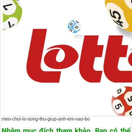
meo-choi-lo-song-thu-giup-anh-em-vao-bo
Nhằm mục đích tham khảo. Bạn có thể