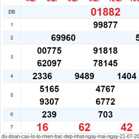
du-doan-cau-lo-to-mien-bac-dep-nhat-ngay-mai-ngay-21-07-2