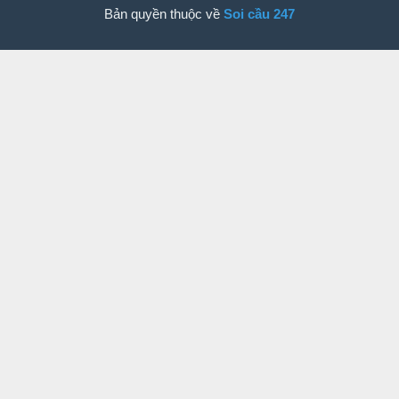
Bản quyền thuộc về
Soi cầu 247