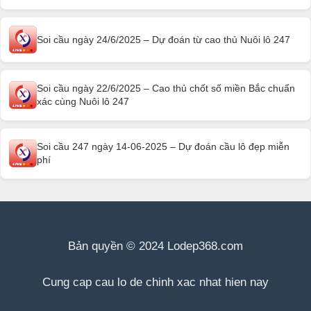
Soi cầu ngày 24/6/2025 – Dự đoán từ cao thủ Nuôi lô 247
Soi cầu ngày 22/6/2025 – Cao thủ chốt số miền Bắc chuẩn
xác cùng Nuôi lô 247
Soi cầu 247 ngày 14-06-2025 – Dự đoán cầu lô đẹp miễn
phí
Bản quyền © 2024 Lodep368.com
Cung cap cau lo de chinh xac nhat hien nay