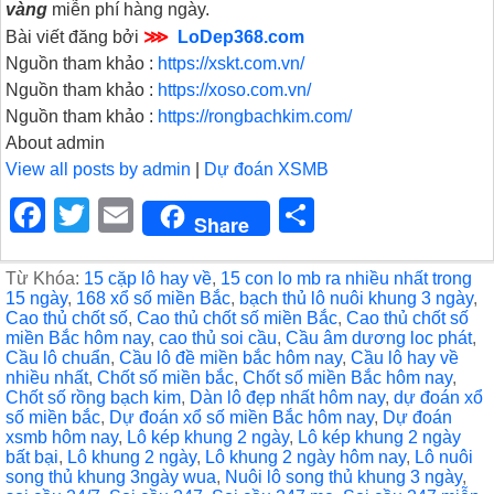
vàng
miễn phí hàng ngày.
Bài viết đăng bởi
⋙
LoDep368.com
Nguồn tham khảo :
https://xskt.com.vn/
Nguồn tham khảo :
https://xoso.com.vn/
Nguồn tham khảo :
https://rongbachkim.com/
About admin
View all posts by admin
|
Dự đoán XSMB
F
T
E
S
Share
a
wi
m
h
c
tt
ail
ar
Từ Khóa:
15 cặp lô hay về
,
15 con lo mb ra nhiều nhất trong
15 ngày
,
168 xổ số miền Bắc
,
bạch thủ lô nuôi khung 3 ngày
,
e
er
e
Cao thủ chốt số
,
Cao thủ chốt số miền Bắc
,
Cao thủ chốt số
miền Bắc hôm nay
,
cao thủ soi cầu
,
Cầu âm dương loc phát
,
b
Cầu lô chuẩn
,
Cầu lô đề miền bắc hôm nay
,
Cầu lô hay về
nhiều nhất
,
Chốt số miền bắc
,
Chốt số miền Bắc hôm nay
,
o
Chốt số rồng bạch kim
,
Dàn lô đẹp nhất hôm nay
,
dự đoán xổ
o
số miền bắc
,
Dự đoán xổ số miền Bắc hôm nay
,
Dự đoán
xsmb hôm nay
,
Lô kép khung 2 ngày
,
Lô kép khung 2 ngày
k
bất bại
,
Lô khung 2 ngày
,
Lô khung 2 ngày hôm nay
,
Lô nuôi
song thủ khung 3ngày wua
,
Nuôi lô song thủ khung 3 ngày
,