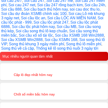
soi cầu 24/7
,
Soi cầu 247
,
Soi cầu 247 me
,
Soi cầu 247 miễn
phí
,
Soi cau 247 net
,
Soi cầu 247 rồng bạch kim
,
Soi cầu 24h
,
Soi cầu 888
,
Soi cầu bạch thủ hôm nay
,
soi cau doc thu lo
,
Soi cầu dự đoán XSMB chính xác 100
,
Soi cau Lô mb khung
3 ngày net
,
Soi cầu lộc an
,
Soi cầu LỘC AN MIỀN NAM
,
Soi
cầu lộc phát - 999
,
Soi cầu lộc phát 247
,
Soi cầu lộc phát
6886
,
Soi cầu lộc phát hôm nay
,
Soi cầu MB
,
Soi cầu song
thủ kép
,
Soi cầu song thủ lô kep chuẩn
,
Soi cầu song thủ
miền bắc
,
Soi cầu xổ số tài lộc
,
Soi cầu XSMB 168 Win2888
,
Soi cầu XSMB Win2888
,
Soi cầu XSMN 168
,
Soi song thủ lô
VIP
,
Song thủ khung 3 ngày miễn phí
,
Song thủ lô miễn phí
,
Song thủ về cả cặp
,
Thống kê lô song thủ nuôi 3 ngày tới
Mục nhiều người quan tâm nhất
Cặp lô đẹp nhất hôm nay
Chốt số miền bắc hôm nay