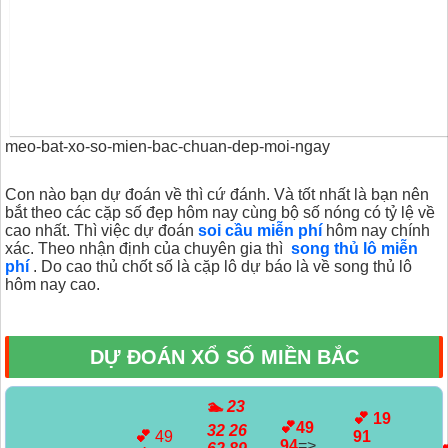
meo-bat-xo-so-mien-bac-chuan-dep-moi-ngay
Con nào bạn dự đoán về thì cứ đánh. Và tốt nhất là bạn nên
bắt theo các cặp số đẹp hôm nay cùng bộ số nóng có tỷ lệ về
cao nhất. Thì việc dự đoán
soi cầu miễn phí
hôm nay chính
xác. Theo nhận định của chuyên gia thì
song thủ lô miễn
phí
. Do cao thủ chốt số là cặp lô dự báo là về song thủ lô
hôm nay cao.
DỰ ĐOÁN XỔ SỐ MIỀN BẮC
🏊
23
💕 19
💕49
32 26
💕
49
91
94
=>