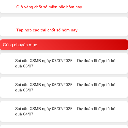
GIờ vàng chốt số miền bắc hôm nay
Tập hợp cao thủ chốt số hôm nay
Cùng chuyên mục
Soi cầu XSMB ngày 07/07/2025 – Dự đoán lô đẹp từ kết
quả 06/07
Soi cầu XSMB ngày 06/07/2025 – Dự đoán lô đẹp từ kết
quả 05/07
Soi cầu XSMB ngày 05/07/2025 – Dự đoán lô đẹp từ kết
quả 04/07