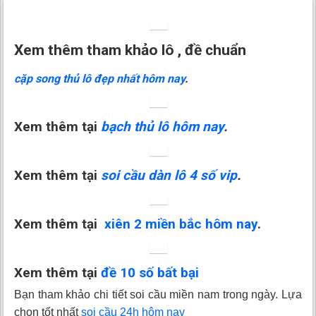
Xem thêm tham khảo lô , đề chuẩn
cặp song thủ lô đẹp nhất hôm nay
.
Xem thêm tại
bạch thủ lô hôm nay
.
Xem thêm tại
soi cầu dàn lô 4 số vip
.
Xem thêm tại
xiên 2 miền bắc hôm nay
.
Xem thêm tại
đề 10 số bất bại
Bạn tham khảo chi tiết soi cầu miền nam trong ngày. Lựa
chọn tốt nhất
soi cầu 24h hôm nay