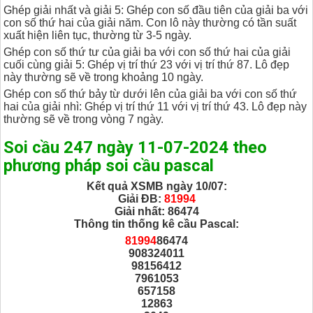
Ghép giải nhất và giải 5: Ghép con số đầu tiên của giải ba với
con số thứ hai của giải năm. Con lô này thường có tần suất
xuất hiện liên tục, thường từ 3-5 ngày.
Ghép con số thứ tư của giải ba với con số thứ hai của giải
cuối cùng giải 5: Ghép vị trí thứ 23 với vị trí thứ 87. Lô đẹp
này thường sẽ về trong khoảng 10 ngày.
Ghép con số thứ bảy từ dưới lên của giải ba với con số thứ
hai của giải nhì: Ghép vị trí thứ 11 với vị trí thứ 43. Lô đẹp này
thường sẽ về trong vòng 7 ngày.
Soi cầu 247 ngày 11-07
-2024 theo
phương pháp soi cầu
pascal
Kết quả XSMB ngày 10/07:
Giải ĐB:
81994
Giải nhất: 86474
Thông tin thống kê cầu Pascal:
81994
86474
908324011
98156412
7961053
657158
12863