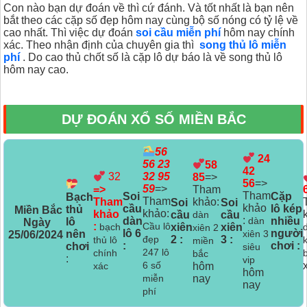
Con nào bạn dự đoán về thì cứ đánh. Và tốt nhất là bạn nên
bắt theo các cặp số đẹp hôm nay cùng bộ số nóng có tỷ lệ về
cao nhất. Thì việc dự đoán
soi cầu miễn phí
hôm nay chính
xác. Theo nhận định của chuyên gia thì
song thủ lô miễn
phí
. Do cao thủ chốt số là cặp lô dự báo là về song thủ lô
hôm nay cao.
DỰ ĐOÁN XỔ SỐ MIỀN BẮC
56
24
56 23
58
42
32 95
32
85
=>
56
=>
59
=>
=>
Tham
Tham
Soi
Cặp
Bạch
Tham
Tham
khảo:
Soi
Soi
khảo
cầu
lô kép
thủ
Miền Bắc
khảo:
khảo
dàn
cầu
cầu
:
dàn
dàn
nhiều
lô
Ngày
:
Cầu lô
bạch
xiên
xiên
xiên 2
lô 6
người
nên
xiên 3
25/06/2024
đẹp
2 :
3 :
thủ lô
miền
:
chơi :
chơi
siêu
247 l
ô
chính
bắc
:
vip
6 số
xác
hôm
hôm
miễn
nay
nay
phí