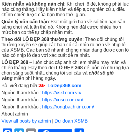
Kiên nhẫn và không nản chí
: Khi chơi lô đề, không phải lúc
nào cũng thắng. Hãy kiên nhẫn và tiếp tục nghiên cứu, điều
chỉnh chiến lược của bạn theo thời gian.
Quản lý vốn cẩn thận
: Đặt một giới hạn về số tiền bạn sẵn
sàng chơi và tuân thủ nó. Không nên đặt cược nhiều hơn
mức bạn có thể tự chấp nhận mất.
Theo dõi LÔ ĐẸP 368 thường xuyên
: Theo dõi chúng tôi
thường xuyên sẽ giúp các bạn có cái nhìn rõ hơn về nhịp lô
của XSMB. Các bạn sẽ nhanh chóng nhận dạng được con lô
nào có nhịp lô đẹp với xác xuất dễ ra nhất.
LÔ ĐẸP 368
– luôn chúc các anh chị em nhiều may mắn và
chiến thắng. Hãy theo dõi
LÔ ĐẸP 368
để luôn có những lựa
chọn sáng suốt nhất, chúng tôi soi cầu và
chốt số giờ
vàng
miễn phí hàng ngày.
Bài viết đăng bởi
⋙
LoDep368.com
Nguồn tham khảo :
https://xskt.com.vn/
Nguồn tham khảo :
https://xoso.com.vn/
Nguồn tham khảo :
https://rongbachkim.com/
About admin
View all posts by admin
|
Dự đoán XSMB