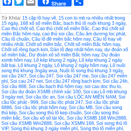
F
T
E
S
Share
a
wi
m
h
c
tt
ail
ar
Từ Khóa:
15 cặp lô hay về
,
15 con lo mb ra nhiều nhất trong
15 ngày
,
168 xổ số miền Bắc
,
bạch thủ lô nuôi khung 3 ngày
,
e
er
e
Cao thủ chốt số
,
Cao thủ chốt số miền Bắc
,
Cao thủ chốt số
miền Bắc hôm nay
,
cao thủ soi cầu
,
Cầu âm dương loc phát
,
b
Cầu lô chuẩn
,
Cầu lô đề miền bắc hôm nay
,
Cầu lô hay về
nhiều nhất
,
Chốt số miền bắc
,
Chốt số miền Bắc hôm nay
,
o
Chốt số rồng bạch kim
,
Dàn lô đẹp nhất hôm nay
,
dự đoán xổ
o
số miền bắc
,
Dự đoán xổ số miền Bắc hôm nay
,
Dự đoán
xsmb hôm nay
,
Lô kép khung 2 ngày
,
Lô kép khung 2 ngày
k
bất bại
,
Lô khung 2 ngày
,
Lô khung 2 ngày hôm nay
,
Lô nuôi
song thủ khung 3ngày wua
,
Nuôi lô song thủ khung 3 ngày
,
soi cầu 24/7
,
Soi cầu 247
,
Soi cầu 247 me
,
Soi cầu 247 miễn
phí
,
Soi cau 247 net
,
Soi cầu 247 rồng bạch kim
,
Soi cầu 24h
,
Soi cầu 888
,
Soi cầu bạch thủ hôm nay
,
soi cau doc thu lo
,
Soi cầu dự đoán XSMB chính xác 100
,
Soi cau Lô mb khung
3 ngày net
,
Soi cầu lộc an
,
Soi cầu LỘC AN MIỀN NAM
,
Soi
cầu lộc phát - 999
,
Soi cầu lộc phát 247
,
Soi cầu lộc phát
6886
,
Soi cầu lộc phát hôm nay
,
Soi cầu MB
,
Soi cầu song
thủ kép
,
Soi cầu song thủ lô kep chuẩn
,
Soi cầu song thủ
miền bắc
,
Soi cầu xổ số tài lộc
,
Soi cầu XSMB 168 Win2888
,
Soi cầu XSMB Win2888
,
Soi cầu XSMN 168
,
Soi song thủ lô
VIP
,
Song thủ khung 3 ngày miễn phí
,
Song thủ lô miễn phí
,