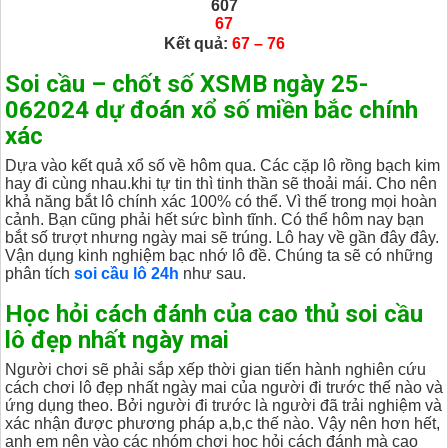
607
67
Kết quả:
67 – 76
Soi cầu –
chốt số
XSMB ngày 25-
062024
dự đoán xổ số miền bắc chính
xác
Dựa vào kết quả xổ số về hôm qua. Các cặp lô rồng bạch kim
hay đi cùng nhau.khi tự tin thì tinh thần sẽ thoải mái. Cho nên
khả năng bắt lô chính xác 100% có thể. Vì thế trong mọi hoàn
cảnh. Bạn cũng phải hết sức bình tĩnh. Có thể hôm nay bạn
bắt số trượt nhưng ngày mai sẽ trúng. Lô hay về gần đây đây.
Vận dụng kinh nghiệm bạc nhớ lô đề. Chúng ta sẽ có những
phân tích
soi cầu lô 24h
như sau.
Học hỏi cách đánh của cao thủ soi cầu
lô đẹp nhất ngày mai
Người chơi sẽ phải sắp xếp thời gian tiến hành nghiên cứu
cách chơi lô đẹp nhất ngày mai của người đi trước thế nào và
ứng dụng theo. Bởi người đi trước là người đã trải nghiệm và
xác nhận được phương pháp a,b,c thế nào. Vậy nên hơn hết,
anh em nên vào các nhóm chơi học hỏi cách đánh mà cao