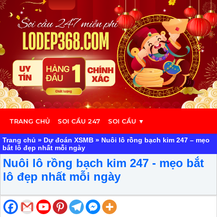
TRANG CHỦ
SOI CẦU 247
SOI CẦU ▼
Trang chủ
»
Dự đoán XSMB
»
Nuôi lô rồng bạch kim 247 – mẹo
bắt lô đẹp nhất mỗi ngày
Nuôi lô rồng bạch kim 247 - mẹo bắt
lô đẹp nhất mỗi ngày