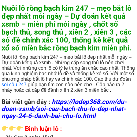
Nuôi lô rồng bạch kim 247 – mẹo bắt lô
đẹp nhất mỗi ngày – Dự đoán kết quả
xsmb – miễn phí mỗi ngày , chốt số
bạch thủ, song thủ , xiên 2 , xiên 3 , các
số đề chính xác 100, thống kê kết quả
xổ số miền bắc rồng bạch kim miễn phí.
Nuôi lô rồng bạch kim 247 – mẹo bắt lô đẹp nhất mỗi ngày –
Dự đoán kết quả xsmb . Những cặp song thủ lô nên chơi
nhất. Với những con lô có tỷ lệ trúng ăn chắc cao nhất. Thông
qua kinh nghiệm bạc nhớ lô đề và thống kê xổ số. Với một số
phương pháp bắt lô hay và chính xác 100. Cao thủ dự đoán
soi cầu 247
giúp bạn tìm con nào nên chơi. Cặp nào ra 2
nháy hoặc cả cặp để đánh xiên 2 xiên 3 miền bắc .
Bài viết gần đây :
https://lodep368.com/du-
doan-xsmb/soi-cau-bach-thu-lo-dep-nhat-
ngay-24-6-danh-bai-chu-lo.html
Bình luận lô :