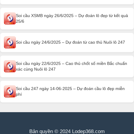
Soi cầu XSMB ngày 26/6/2025 – Dự đoán lô đẹp từ kết quả
25/6
Soi cầu ngày 24/6/2025 – Dự đoán từ cao thủ Nuôi lô 247
Soi cầu ngày 22/6/2025 – Cao thủ chốt số miền Bắc chuẩn
xác cùng Nuôi lô 247
Soi cầu 247 ngày 14-06-2025 – Dự đoán cầu lô đẹp miễn
phí
Bản quyền © 2024 Lodep368.com