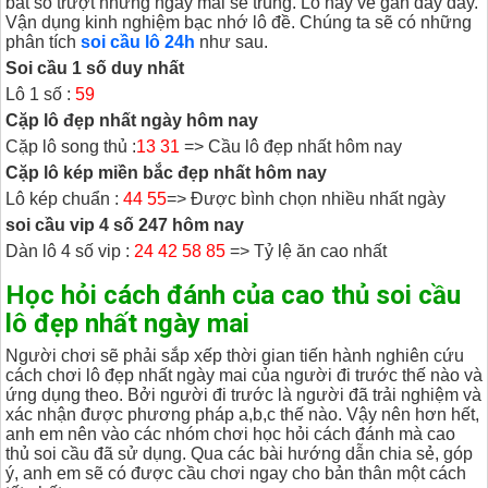
bắt số trượt nhưng ngày mai sẽ trúng. Lô hay về gần đây đây.
Vận dụng kinh nghiệm bạc nhớ lô đề. Chúng ta sẽ có những
phân tích
soi cầu lô 24h
như sau.
Soi cầu 1 số duy nhất
Lô 1 số :
59
Cặp lô đẹp nhất ngày hôm nay
Cặp lô song thủ :
13 31
=> Cầu lô đẹp nhất hôm nay
Cặp lô kép miền bắc đẹp nhất hôm nay
Lô kép chuẩn :
44 55
=> Được bình chọn nhiều nhất ngày
soi cầu vip 4 số 247 hôm nay
Dàn lô 4 số vip :
24 42 58 85
=> Tỷ lệ ăn cao nhất
Học hỏi cách đánh của cao thủ soi cầu
lô đẹp nhất ngày mai
Người chơi sẽ phải sắp xếp thời gian tiến hành nghiên cứu
cách chơi lô đẹp nhất ngày mai của người đi trước thế nào và
ứng dụng theo. Bởi người đi trước là người đã trải nghiệm và
xác nhận được phương pháp a,b,c thế nào. Vậy nên hơn hết,
anh em nên vào các nhóm chơi học hỏi cách đánh mà cao
thủ soi cầu đã sử dụng. Qua các bài hướng dẫn chia sẻ, góp
ý, anh em sẽ có được cầu chơi ngay cho bản thân một cách