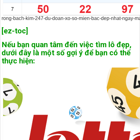
rong-bach-kim-247-du-doan-xo-so-mien-bac-dep-nhat-ngay-m
[ez-toc]
Nếu bạn quan tâm đến việc tìm lô đẹp,
dưới đây là một số gợi ý để bạn có thể
thực hiện: