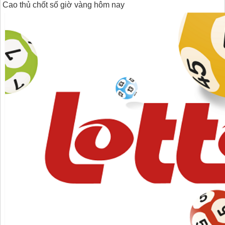
Cao thủ chốt số giờ vàng hôm nay