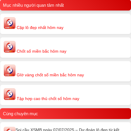
Mục nhiều người quan tâm nhất
Cặp lô đẹp nhất hôm nay
Chốt số miền bắc hôm nay
GIờ vàng chốt số miền bắc hôm nay
Tập hợp cao thủ chốt số hôm nay
Cùng chuyên mục
Soi cầu XSMB ngày 07/07/2025 – Dự đoán lô đẹp từ kết