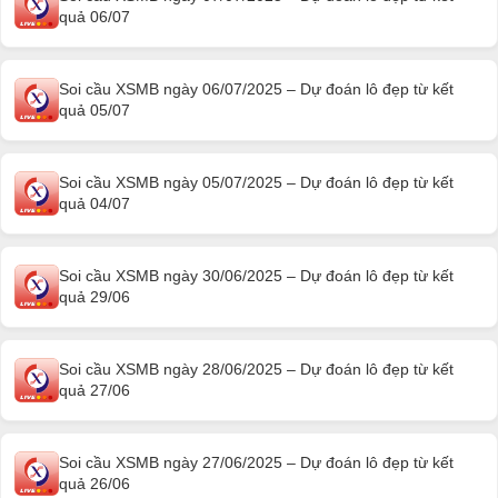
quả 06/07
Soi cầu XSMB ngày 06/07/2025 – Dự đoán lô đẹp từ kết
quả 05/07
Soi cầu XSMB ngày 05/07/2025 – Dự đoán lô đẹp từ kết
quả 04/07
Soi cầu XSMB ngày 30/06/2025 – Dự đoán lô đẹp từ kết
quả 29/06
Soi cầu XSMB ngày 28/06/2025 – Dự đoán lô đẹp từ kết
quả 27/06
Soi cầu XSMB ngày 27/06/2025 – Dự đoán lô đẹp từ kết
quả 26/06