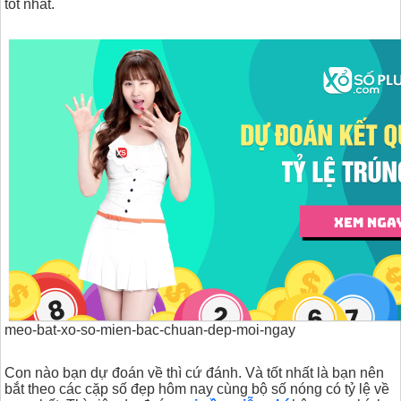
tốt nhất.
meo-bat-xo-so-mien-bac-chuan-dep-moi-ngay
Con nào bạn dự đoán về thì cứ đánh. Và tốt nhất là bạn nên
bắt theo các cặp số đẹp hôm nay cùng bộ số nóng có tỷ lệ về