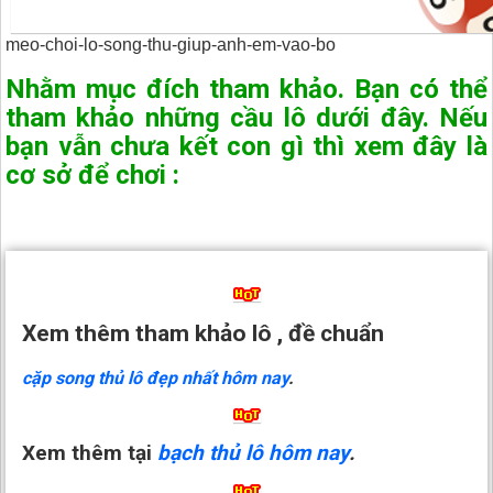
meo-choi-lo-song-thu-giup-anh-em-vao-bo
Nhằm mục đích tham khảo. Bạn có thể
tham khảo những cầu lô dưới đây. Nếu
bạn vẫn chưa kết con gì thì xem đây là
cơ sở để chơi :
Xem thêm tham khảo lô , đề chuẩn
cặp song thủ lô đẹp nhất hôm nay
.
Xem thêm tại
bạch thủ lô hôm nay
.