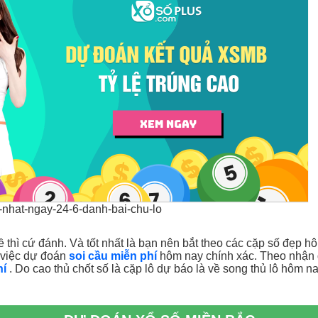
-nhat-ngay-24-6-danh-bai-chu-lo
thì cứ đánh. Và tốt nhất là bạn nên bắt theo các cặp số đẹp 
ì việc dự đoán
soi cầu miễn phí
hôm nay chính xác. Theo nhận 
hí
. Do cao thủ chốt số là cặp lô dự báo là về song thủ lô hôm n