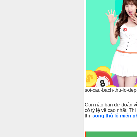
soi-cau-bach-thu-lo-dep
Con nào bạn dự đoán về 
có tỷ lệ về cao nhất. Th
thì
song thủ lô miễn p