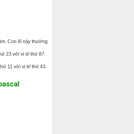
 năm. Con lô này thường
ứ 23 với vị trí thứ 87.
ứ 11 với vị trí thứ 43.
pascal