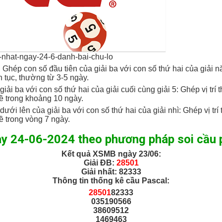
-nhat-ngay-24-6-danh-bai-chu-lo
5: Ghép con số đầu tiên của giải ba với con số thứ hai của giải
ên tục, thường từ 3-5 ngày.
ải ba với con số thứ hai của giải cuối cùng giải 5: Ghép vị trí th
ề trong khoảng 10 ngày.
ới lên của giải ba với con số thứ hai của giải nhì: Ghép vị trí th
 trong vòng 7 ngày.
ày 24-06
-2024 theo phương pháp soi cầu
Kết quả XSMB ngày 23/06:
Giải ĐB:
28501
Giải nhất: 82333
Thông tin thống kê cầu Pascal:
28501
82333
035190566
38609512
1469463