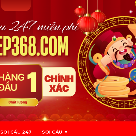
SOI CẦU 247
SOI CẦU ▼