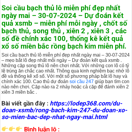
Soi cầu bạch thủ lô miễn phí đẹp nhất
ngày mai – 30-07-2024 – Dự đoán kết
quả xsmb – miễn phí mỗi ngày , chốt số
bạch thủ, song thủ , xiên 2 , xiên 3 , các
số đề chính xác 100, thống kê kết quả
xổ số miền bắc rồng bạch kim miễn phí.
Soi cầu bạch thủ lô miễn phí đẹp nhất ngày mai – 30-07-2024
– mẹo bắt lô đẹp nhất mỗi ngày – Dự đoán kết quả xsmb .
Những cặp song thủ lô nên chơi nhất. Với những con lô có tỷ
lệ trúng ăn chắc cao nhất. Thông qua kinh nghiệm bạc nhớ lô
đề và thống kê xổ số. Với một số phương pháp bắt lô hay và
chính xác 100. Cao thủ dự đoán
soi cầu 247
giúp bạn tìm con
nào nên chơi. Cặp nào ra 2 nháy hoặc cả cặp để đánh xiên 2
xiên 3 miền bắc .
Bài viết gần đây :
https://lodep368.com/du-
doan-xsmb/rong-bach-kim-247-du-doan-xo-
so-mien-bac-dep-nhat-ngay-mai.html
Bình luận lô :