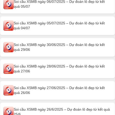
Soi cầu XSMB ngày 06/07/2025 – Dự đoán lô đẹp từ kết
quả 05/07
Soi cầu XSMB ngày 05/07/2025 – Dự đoán lô đẹp từ kết
quả 04/07
Soi cầu XSMB ngày 30/06/2025 – Dự đoán lô đẹp từ kết
quả 29/06
Soi cầu XSMB ngày 28/06/2025 – Dự đoán lô đẹp từ kết
quả 27/06
Soi cầu XSMB ngày 27/06/2025 – Dự đoán lô đẹp từ kết
quả 26/06
Soi cầu XSMB ngày 26/6/2025 – Dự đoán lô đẹp từ kết quả
25/6