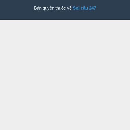
Bản quyền thuộc về
Soi cầu 247