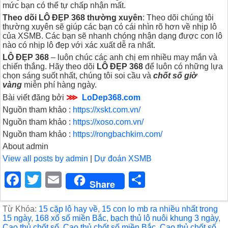
mức bạn có thể tự chấp nhận mất.
Theo dõi LÔ ĐẸP 368 thường xuyên
: Theo dõi chúng tôi
thường xuyên sẽ giúp các bạn có cái nhìn rõ hơn về nhịp lô
của XSMB. Các bạn sẽ nhanh chóng nhận dạng được con lô
nào có nhịp lô đẹp với xác xuất dễ ra nhất.
LÔ ĐẸP 368
– luôn chúc các anh chị em nhiều may mắn và
chiến thắng. Hãy theo dõi
LÔ ĐẸP 368
để luôn có những lựa
chọn sáng suốt nhất, chúng tôi soi cầu và
chốt số giờ
vàng
miễn phí hàng ngày.
Bài viết đăng bởi
⋙
LoDep368.com
Nguồn tham khảo :
https://xskt.com.vn/
Nguồn tham khảo :
https://xoso.com.vn/
Nguồn tham khảo :
https://rongbachkim.com/
About admin
View all posts by admin
|
Dự đoán XSMB
F
T
E
S
Share
a
wi
m
h
c
tt
ail
ar
Từ Khóa:
15 cặp lô hay về
,
15 con lo mb ra nhiều nhất trong
15 ngày
,
168 xổ số miền Bắc
,
bạch thủ lô nuôi khung 3 ngày
,
Cao thủ chốt số
,
Cao thủ chốt số miền Bắc
,
Cao thủ chốt số