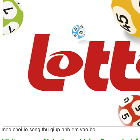
meo-choi-lo-song-thu-giup-anh-em-vao-bo