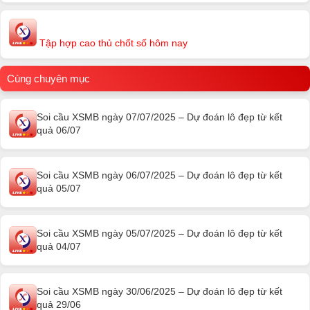
Tập hợp cao thủ chốt số hôm nay
Cùng chuyên mục
Soi cầu XSMB ngày 07/07/2025 – Dự đoán lô đẹp từ kết
quả 06/07
Soi cầu XSMB ngày 06/07/2025 – Dự đoán lô đẹp từ kết
quả 05/07
Soi cầu XSMB ngày 05/07/2025 – Dự đoán lô đẹp từ kết
quả 04/07
Soi cầu XSMB ngày 30/06/2025 – Dự đoán lô đẹp từ kết
quả 29/06