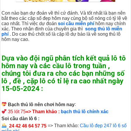
Con nào bạn dự đoán về thì cứ đánh. Và tốt nhất là bạn nên
bắt theo các cặp số đẹp hôm nay cùng bộ số nóng có tỷ lệ về
cao nhất. Thì việc dự đoán
soi cầu miễn phí
hôm nay chính
xác. Theo nhận định của chuyên gia thì
song thủ lô miễn
phí
. Do cao thủ chốt số là cặp lô dự báo là về song thủ lô
hôm nay cao.
Dựa vào đội ngũ phân tích kết quả lô tô
hôm nay và các cầu lô trong tuần ,
chúng tôi đưa ra cho các bạn những số
lô , đề , cặp lô có tỉ lệ ra cao nhất ngày
15-05
-2024
:
Bạch thủ lô nên chơi hôm nay
:
35 lót 75
=> Tham khảo :
bạch thủ lô chính xác
Soi cầu dàn lô 6 :
24 42 46 64 57 75
=> Tham khảo:
Cầu lô đẹp 247 l
ô 6 số