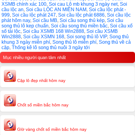
XSMB chính xác 100
,
Soi cau Lô mb khung 3 ngày net
,
Soi
cầu lộc an
,
Soi cầu LỘC AN MIỀN NAM
,
Soi cầu lộc phát -
999
,
Soi cầu lộc phát 247
,
Soi cầu lộc phát 6886
,
Soi cầu lộc
phát hôm nay
,
Soi cầu MB
,
Soi cầu song thủ kép
,
Soi cầu
song thủ lô kep chuẩn
,
Soi cầu song thủ miền bắc
,
Soi cầu xổ
số tài lộc
,
Soi cầu XSMB 168 Win2888
,
Soi cầu XSMB
Win2888
,
Soi cầu XSMN 168
,
Soi song thủ lô VIP
,
Song thủ
khung 3 ngày miễn phí
,
Song thủ lô miễn phí
,
Song thủ về cả
cặp
,
Thống kê lô song thủ nuôi 3 ngày tới
Mục nhiều người quan tâm nhất
Cặp lô đẹp nhất hôm nay
Chốt số miền bắc hôm nay
GIờ vàng chốt số miền bắc hôm nay