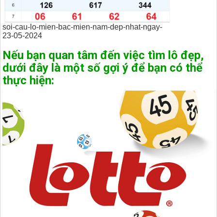
soi-cau-lo-mien-bac-mien-nam-dep-nhat-ngay-
23-05-2024
Nếu bạn quan tâm đến việc tìm lô đẹp,
dưới đây là một số gợi ý để bạn có thể
thực hiện: