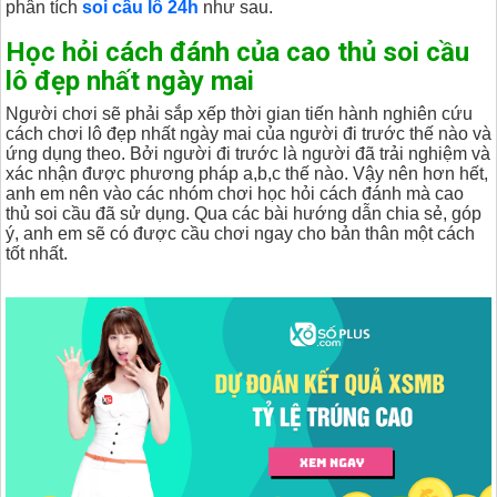
phân tích
soi cầu lô 24h
như sau.
Học hỏi cách đánh của cao thủ soi cầu
lô đẹp nhất ngày mai
Người chơi sẽ phải sắp xếp thời gian tiến hành nghiên cứu
cách chơi lô đẹp nhất ngày mai của người đi trước thế nào và
ứng dụng theo. Bởi người đi trước là người đã trải nghiệm và
xác nhận được phương pháp a,b,c thế nào. Vậy nên hơn hết,
anh em nên vào các nhóm chơi học hỏi cách đánh mà cao
thủ soi cầu đã sử dụng. Qua các bài hướng dẫn chia sẻ, góp
ý, anh em sẽ có được cầu chơi ngay cho bản thân một cách
tốt nhất.