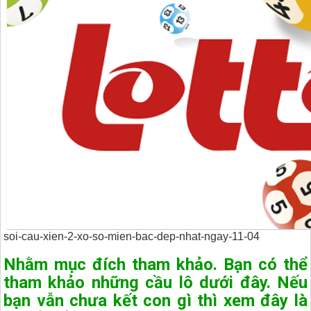
soi-cau-xien-2-xo-so-mien-bac-dep-nhat-ngay-11-04
Nhằm mục đích tham khảo. Bạn có thể
tham khảo những cầu lô dưới đây. Nếu
bạn vẫn chưa kết con gì thì xem đây là