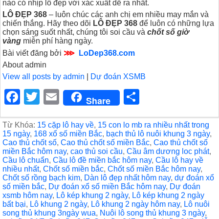
nào có nhịp lô đẹp với xác xuất dễ ra nhất.
LÔ ĐẸP 368
– luôn chúc các anh chị em nhiều may mắn và
chiến thắng. Hãy theo dõi
LÔ ĐẸP 368
để luôn có những lựa
chọn sáng suốt nhất, chúng tôi soi cầu và
chốt số giờ
vàng
miễn phí hàng ngày.
Bài viết đăng bởi
⋙
LoDep368.com
About admin
View all posts by admin
|
Dự đoán XSMB
F
T
E
S
Share
a
wi
m
h
c
tt
ail
ar
Từ Khóa:
15 cặp lô hay về
,
15 con lo mb ra nhiều nhất trong
15 ngày
,
168 xổ số miền Bắc
,
bạch thủ lô nuôi khung 3 ngày
,
e
er
e
Cao thủ chốt số
,
Cao thủ chốt số miền Bắc
,
Cao thủ chốt số
miền Bắc hôm nay
,
cao thủ soi cầu
,
Cầu âm dương loc phát
,
b
Cầu lô chuẩn
,
Cầu lô đề miền bắc hôm nay
,
Cầu lô hay về
nhiều nhất
,
Chốt số miền bắc
,
Chốt số miền Bắc hôm nay
,
o
Chốt số rồng bạch kim
,
Dàn lô đẹp nhất hôm nay
,
dự đoán xổ
o
số miền bắc
,
Dự đoán xổ số miền Bắc hôm nay
,
Dự đoán
xsmb hôm nay
,
Lô kép khung 2 ngày
,
Lô kép khung 2 ngày
k
bất bại
,
Lô khung 2 ngày
,
Lô khung 2 ngày hôm nay
,
Lô nuôi
song thủ khung 3ngày wua
,
Nuôi lô song thủ khung 3 ngày
,