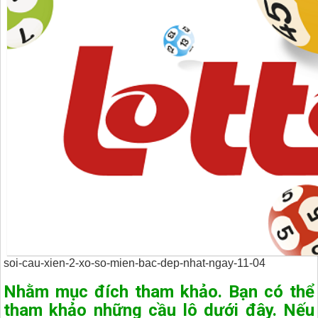
soi-cau-xien-2-xo-so-mien-bac-dep-nhat-ngay-11-04
Nhằm mục đích tham khảo. Bạn có thể
tham khảo những cầu lô dưới đây. Nếu