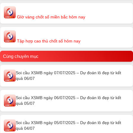
GIờ vàng chốt số miền bắc hôm nay
Tập hợp cao thủ chốt số hôm nay
Cùng chuyên mục
Soi cầu XSMB ngày 07/07/2025 – Dự đoán lô đẹp từ kết
quả 06/07
Soi cầu XSMB ngày 06/07/2025 – Dự đoán lô đẹp từ kết
quả 05/07
Soi cầu XSMB ngày 05/07/2025 – Dự đoán lô đẹp từ kết
quả 04/07