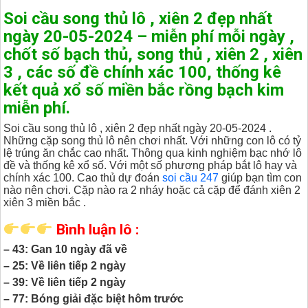
Soi cầu song thủ lô , xiên 2 đẹp nhất
ngày 20-05-2024 – miễn phí mỗi ngày ,
chốt số bạch thủ, song thủ , xiên 2 , xiên
3 , các số đề chính xác 100, thống kê
kết quả xổ số miền bắc rồng bạch kim
miễn phí.
Soi cầu song thủ lô , xiên 2 đẹp nhất ngày 20-05-2024 .
Những cặp song thủ lô nên chơi nhất. Với những con lô có tỷ
lệ trúng ăn chắc cao nhất. Thông qua kinh nghiệm bạc nhớ lô
đề và thống kê xổ số. Với một số phương pháp bắt lô hay và
chính xác 100. Cao thủ dự đoán
soi cầu 247
giúp bạn tìm con
nào nên chơi. Cặp nào ra 2 nháy hoặc cả cặp để đánh xiên 2
xiên 3 miền bắc .
Bình luận lô :
– 43: Gan 10 ngày đã về
– 25: Về liên tiếp 2 ngày
– 39: Về liên tiếp 2 ngày
– 77: Bóng giải đặc biệt hôm trước