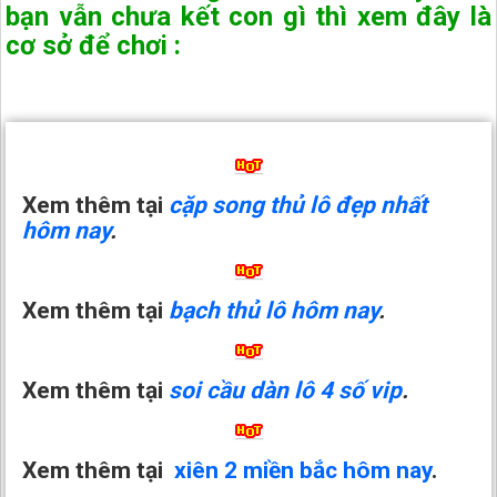
bạn vẫn chưa kết con gì thì xem đây là
cơ sở để chơi :
Xem thêm tại
cặp song thủ lô đẹp nhất
hôm nay
.
Xem thêm tại
bạch thủ lô hôm nay
.
Xem thêm tại
soi cầu dàn lô 4 số vip
.
Xem thêm tại
xiên 2 miền bắc hôm nay
.