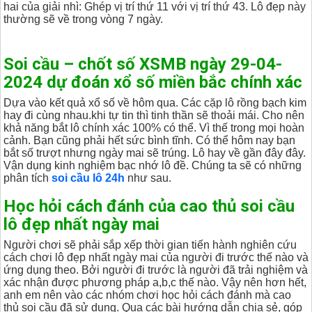
hai của giải nhì: Ghép vị trí thứ 11 với vị trí thứ 43. Lô đẹp này
thường sẽ về trong vòng 7 ngày.
Soi cầu –
chốt số
XSMB ngày 29-04-
2024
dự đoán xổ số miền bắc chính xác
Dựa vào kết quả xổ số về hôm qua. Các cặp lô rồng bạch kim
hay đi cùng nhau.khi tự tin thì tinh thần sẽ thoải mái. Cho nên
khả năng bắt lô chính xác 100% có thể. Vì thế trong mọi hoàn
cảnh. Bạn cũng phải hết sức bình tĩnh. Có thể hôm nay bạn
bắt số trượt nhưng ngày mai sẽ trúng. Lô hay về gần đây đây.
Vận dụng kinh nghiệm bạc nhớ lô đề. Chúng ta sẽ có những
phân tích
soi cầu lô 24h
như sau.
Học hỏi cách đánh của cao thủ soi cầu
lô đẹp nhất ngày mai
Người chơi sẽ phải sắp xếp thời gian tiến hành nghiên cứu
cách chơi lô đẹp nhất ngày mai của người đi trước thế nào và
ứng dụng theo. Bởi người đi trước là người đã trải nghiệm và
xác nhận được phương pháp a,b,c thế nào. Vậy nên hơn hết,
anh em nên vào các nhóm chơi học hỏi cách đánh mà cao
thủ soi cầu đã sử dụng. Qua các bài hướng dẫn chia sẻ, góp