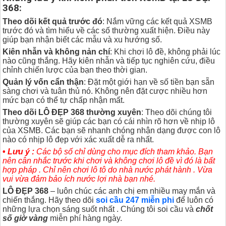
368:
Theo dõi kết quả trước đó
: Nắm vững các kết quả XSMB
trước đó và tìm hiểu về các số thường xuất hiện. Điều này
giúp bạn nhận biết các mẫu và xu hướng số.
Kiên nhẫn và không nản chí
: Khi chơi lô đề, không phải lúc
nào cũng thắng. Hãy kiên nhẫn và tiếp tục nghiên cứu, điều
chỉnh chiến lược của bạn theo thời gian.
Quản lý vốn cẩn thận
: Đặt một giới hạn về số tiền bạn sẵn
sàng chơi và tuân thủ nó. Không nên đặt cược nhiều hơn
mức bạn có thể tự chấp nhận mất.
Theo dõi LÔ ĐẸP 368 thường xuyên
: Theo dõi chúng tôi
thường xuyên sẽ giúp các bạn có cái nhìn rõ hơn về nhịp lô
của XSMB. Các bạn sẽ nhanh chóng nhận dạng được con lô
nào có nhịp lô đẹp với xác xuất dễ ra nhất.
•
Lưu ý :
Các bộ số chỉ dùng cho mục đích tham khảo. Bạn
nên cân nhắc trước khi chơi và không chơi lô đề vì đó là bất
hợp pháp . Chỉ nên chơi lô tô do nhà nước phát hành . Vừa
vui vừa đảm bảo ích nước lợi nhà bạn nhé.
LÔ ĐẸP 368
– luôn chúc các anh chị em nhiều may mắn và
chiến thắng. Hãy theo dõi
soi cầu 247 miễn phi
để luôn có
những lựa chọn sáng suốt nhất . Chúng tôi soi cầu và
chốt
số giờ vàng
miễn phí hàng ngày.