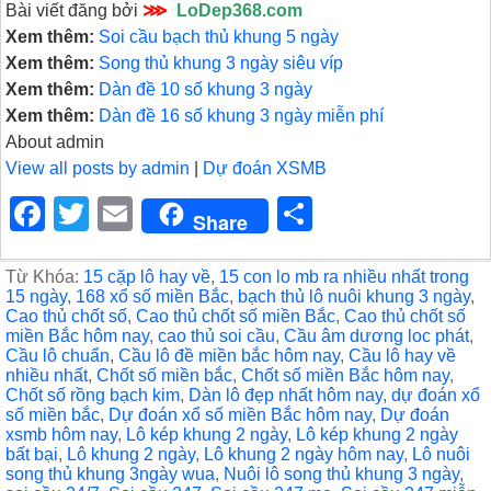
Bài viết đăng bởi
⋙
LoDep368.com
Xem thêm:
Soi cầu bạch thủ khung 5 ngày
Xem thêm:
Song thủ khung 3 ngày siêu víp
Xem thêm:
Dàn đề 10 số khung 3 ngày
Xem thêm:
Dàn đề 16 số khung 3 ngày miễn phí
About admin
View all posts by admin
|
Dự đoán XSMB
F
T
E
S
Share
a
wi
m
h
c
tt
ail
ar
Từ Khóa:
15 cặp lô hay về
,
15 con lo mb ra nhiều nhất trong
15 ngày
,
168 xổ số miền Bắc
,
bạch thủ lô nuôi khung 3 ngày
,
e
er
e
Cao thủ chốt số
,
Cao thủ chốt số miền Bắc
,
Cao thủ chốt số
miền Bắc hôm nay
,
cao thủ soi cầu
,
Cầu âm dương loc phát
,
b
Cầu lô chuẩn
,
Cầu lô đề miền bắc hôm nay
,
Cầu lô hay về
nhiều nhất
,
Chốt số miền bắc
,
Chốt số miền Bắc hôm nay
,
o
Chốt số rồng bạch kim
,
Dàn lô đẹp nhất hôm nay
,
dự đoán xổ
o
số miền bắc
,
Dự đoán xổ số miền Bắc hôm nay
,
Dự đoán
xsmb hôm nay
,
Lô kép khung 2 ngày
,
Lô kép khung 2 ngày
k
bất bại
,
Lô khung 2 ngày
,
Lô khung 2 ngày hôm nay
,
Lô nuôi
song thủ khung 3ngày wua
,
Nuôi lô song thủ khung 3 ngày
,