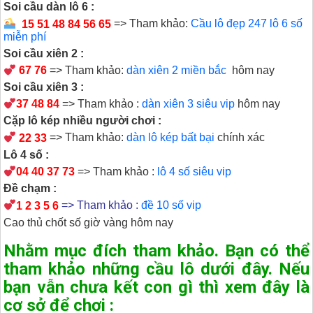
Soi cầu dàn lô 6 :
15 51 48 84 56 65
=> Tham khảo:
Cầu lô đẹp 247 l
ô 6 số
miễn phí
Soi cầu xiên 2 :
67 76
=> Tham khảo:
dàn xiên 2 miền bắc
hôm nay
Soi cầu xiên 3 :
37 48 84
=> Tham khảo :
dàn xiên 3 siêu vip
hôm nay
Cặp lô kép nhiều người chơi :
22 33
=> Tham khảo:
dàn lô kép bất bại
chính xác
Lô 4 số :
04 40 37 73
=> Tham khảo :
lô 4 số siêu vip
Đề chạm :
1 2 3 5 6
=> Tham khảo :
đề 10 số vip
Cao thủ chốt số giờ vàng hôm nay
Nhằm mục đích tham khảo. Bạn có thể
tham khảo những cầu lô dưới đây. Nếu
bạn vẫn chưa kết con gì thì xem đây là
cơ sở để chơi :