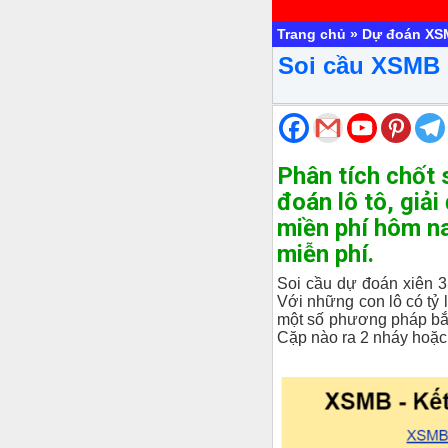
Trang chủ
»
Dự đoán XS
Soi cầu XSMB 
Phân tích chốt 
đoán lô tô, giả
miền phí hôm na
miễn phí.
Soi cầu dự đoán xiên 3
Với những con lô có tỷ 
một số phương pháp bắt
Cặp nào ra 2 nháy hoặc 