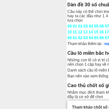
Dàn đề 30 số chuẩ
Cầu này có thể chơi tr
hay ra các đầu như 1 4
lựa chọn
00 01 02 03 04 05 06 0
10 11 12 13 14 15 16 17
60 61 62 63 64 65 66 6
Tham khảo thêm tại :
nu
Cầu lô miền bắc 
Những con lô có vị trí 
nên chọn 1 cặp hay về 
Danh sách cầu lô miền 
Bạn nên vào xem thống 
Cao thủ chốt số 
Nhằm mục đích tham kh
đây là cơ sở để chơi
Tham khảo chốt số 