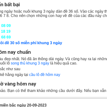
n bất bại
ong ngày hoặc nuôi khung 3 ngày dàn đề 36 số. Vào các ngày t
 6 7 8. Cho nên chọn những con hay về đề của các đầu này ch
7 08 09
 18 19
7 68 69
ôi đề 30 số miễn phí khung 3 ngày
hôm nay chuẩn
cầu đẹp nhất. Nó đã ăn thông dài ngày. Và cũng hay ra lại những
nuôi lô
song thủ khung 3 ngày
là hiệu quả cao.
bắc như sau
kê hằng ngày tại
cầu lô đề hôm nay
giờ vàng hôm nay
ảo. Bạn có thể tham khảo những cầu dưới đây. Nếu bạn vẫn c
miền bắc ngày 20-09-2023