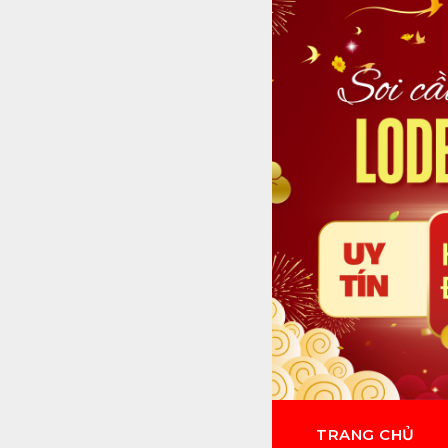
TRANG CHỦ