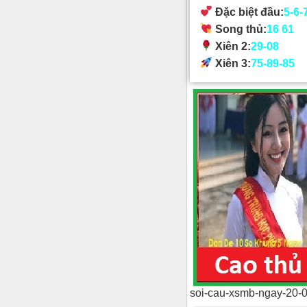
Đặc biệt đầu:
5-6-
Song thủ:
16 61
Xiên 2:
29-08
Xiên 3:
75-89-85
soi-cau-xsmb-ngay-20-