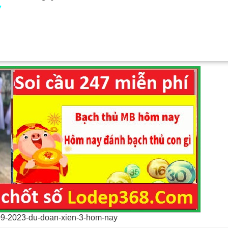
7
09-2023-du-doan-xien-3-hom-nay