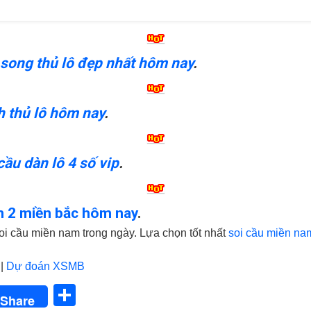
 song thủ lô đẹp nhất hôm nay
.
h thủ lô hôm nay
.
cầu dàn lô 4 số vip
.
n 2 miền bắc hôm nay
.
soi cầu miền nam trong ngày. Lựa chọn tốt nhất
soi cầu miền na
|
Dự đoán XSMB
S
Share