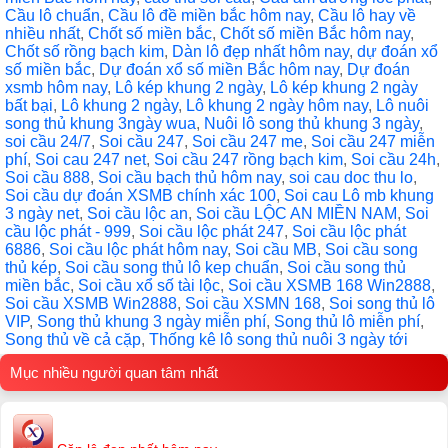
b
Cầu lô chuẩn
,
Cầu lô đề miền bắc hôm nay
,
Cầu lô hay về
nhiều nhất
,
Chốt số miền bắc
,
Chốt số miền Bắc hôm nay
,
o
Chốt số rồng bạch kim
,
Dàn lô đẹp nhất hôm nay
,
dự đoán xổ
o
số miền bắc
,
Dự đoán xổ số miền Bắc hôm nay
,
Dự đoán
xsmb hôm nay
,
Lô kép khung 2 ngày
,
Lô kép khung 2 ngày
k
bất bại
,
Lô khung 2 ngày
,
Lô khung 2 ngày hôm nay
,
Lô nuôi
song thủ khung 3ngày wua
,
Nuôi lô song thủ khung 3 ngày
,
soi cầu 24/7
,
Soi cầu 247
,
Soi cầu 247 me
,
Soi cầu 247 miễn
phí
,
Soi cau 247 net
,
Soi cầu 247 rồng bạch kim
,
Soi cầu 24h
,
Soi cầu 888
,
Soi cầu bạch thủ hôm nay
,
soi cau doc thu lo
,
Soi cầu dự đoán XSMB chính xác 100
,
Soi cau Lô mb khung
3 ngày net
,
Soi cầu lộc an
,
Soi cầu LỘC AN MIỀN NAM
,
Soi
cầu lộc phát - 999
,
Soi cầu lộc phát 247
,
Soi cầu lộc phát
6886
,
Soi cầu lộc phát hôm nay
,
Soi cầu MB
,
Soi cầu song
thủ kép
,
Soi cầu song thủ lô kep chuẩn
,
Soi cầu song thủ
miền bắc
,
Soi cầu xổ số tài lộc
,
Soi cầu XSMB 168 Win2888
,
Soi cầu XSMB Win2888
,
Soi cầu XSMN 168
,
Soi song thủ lô
VIP
,
Song thủ khung 3 ngày miễn phí
,
Song thủ lô miễn phí
,
Song thủ về cả cặp
,
Thống kê lô song thủ nuôi 3 ngày tới
Mục nhiều người quan tâm nhất