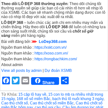
Theo dõi LÔ ĐẸP 368 thường xuyên
: Theo dõi chúng tôi
thường xuyên sẽ giúp các bạn có cái nhìn rõ hơn về nhịp lô
của XSMB. Các bạn sẽ nhanh chóng nhận dạng được con lô
nào có nhịp lô đẹp với xác xuất dễ ra nhất.
LÔ ĐẸP 368
– luôn chúc các anh chị em nhiều may mắn và
chiến thắng. Hãy theo dõi
LÔ ĐẸP 368
để luôn có những lựa
chọn sáng suốt nhất, chúng tôi soi cầu và
chốt số giờ
vàng
miễn phí hàng ngày.
Bài viết đăng bởi
⋙
LoDep368.com
Nguồn tham khảo :
https://xskt.com.vn/
Nguồn tham khảo :
https://xoso.com.vn/
Nguồn tham khảo :
https://rongbachkim.com/
About admin
View all posts by admin
|
Dự đoán XSMB
F
T
E
S
Share
a
wi
m
h
c
tt
ail
ar
Từ Khóa:
15 cặp lô hay về
,
15 con lo mb ra nhiều nhất trong
15 ngày
,
168 xổ số miền Bắc
,
bạch thủ lô nuôi khung 3 ngày
,
e
er
e
Cao thủ chốt số
,
Cao thủ chốt số miền Bắc
,
Cao thủ chốt số
miền Bắc hôm nay
,
cao thủ soi cầu
,
Cầu âm dương loc phát
,