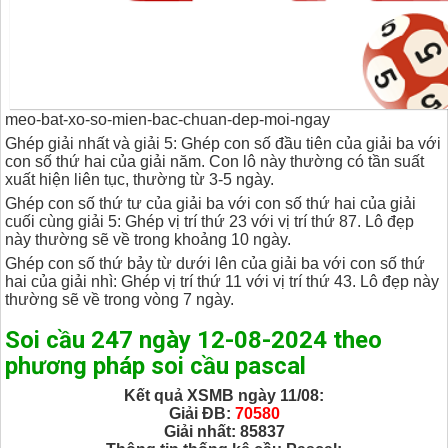
meo-bat-xo-so-mien-bac-chuan-dep-moi-ngay
Ghép giải nhất và giải 5: Ghép con số đầu tiên của giải ba với
con số thứ hai của giải năm. Con lô này thường có tần suất
xuất hiện liên tục, thường từ 3-5 ngày.
Ghép con số thứ tư của giải ba với con số thứ hai của giải
cuối cùng giải 5: Ghép vị trí thứ 23 với vị trí thứ 87. Lô đẹp
này thường sẽ về trong khoảng 10 ngày.
Ghép con số thứ bảy từ dưới lên của giải ba với con số thứ
hai của giải nhì: Ghép vị trí thứ 11 với vị trí thứ 43. Lô đẹp này
thường sẽ về trong vòng 7 ngày.
Soi cầu 247 ngày 12-08
-2024 theo
phương pháp soi cầu
pascal
Kết quả XSMB ngày 11/08:
Giải ĐB:
70580
Giải nhất: 85837