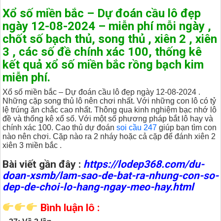
Xổ số miền bắc – Dự đoán cầu lô đẹp
ngày 12-08-2024 – miễn phí mỗi ngày ,
chốt số bạch thủ, song thủ , xiên 2 , xiên
3 , các số đề chính xác 100, thống kê
kết quả xổ số miền bắc rồng bạch kim
miễn phí.
Xổ số miền bắc – Dự đoán cầu lô đẹp ngày 12-08-2024 .
Những cặp song thủ lô nên chơi nhất. Với những con lô có tỷ
lệ trúng ăn chắc cao nhất. Thông qua kinh nghiệm bạc nhớ lô
đề và thống kê xổ số. Với một số phương pháp bắt lô hay và
chính xác 100. Cao thủ dự đoán
soi cầu 247
giúp bạn tìm con
nào nên chơi. Cặp nào ra 2 nháy hoặc cả cặp để đánh xiên 2
xiên 3 miền bắc .
Bài viết gần đây :
https://lodep368.com/du-
doan-xsmb/lam-sao-de-bat-ra-nhung-con-so-
dep-de-choi-lo-hang-ngay-meo-hay.html
Bình luận lô :