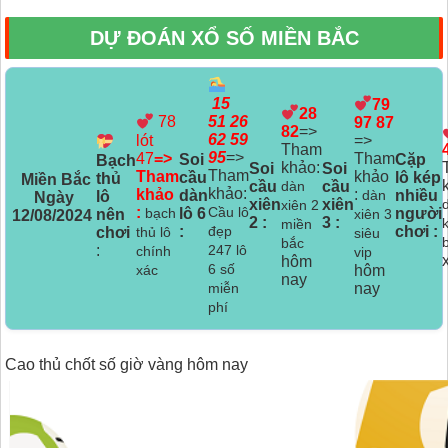
DỰ ĐOÁN XỔ SỐ MIỀN BẮC
15
79
28
51 26
78
97 87
82
=>
62 59
lót
=>
Tham
95
=>
47
=>
Tham
Soi
Cặp
Bạch
khảo:
Soi
Soi
Tham
Tham
khảo
cầu
lô kép
thủ
Miền Bắc
dàn
cầu
cầu
khảo:
khảo
:
dàn
dàn
nhiều
lô
Ngày
xiên
xiên
xiên 2
:
Cầu lô
bạch
lô 6
người
nên
xiên 3
12/08/2024
2 :
3 :
miền
đẹp
:
chơi :
chơi
thủ lô
siêu
bắc
:
247 l
ô
chính
vip
hôm
6 số
xác
hôm
nay
miễn
nay
phí
Cao thủ chốt số giờ vàng hôm nay