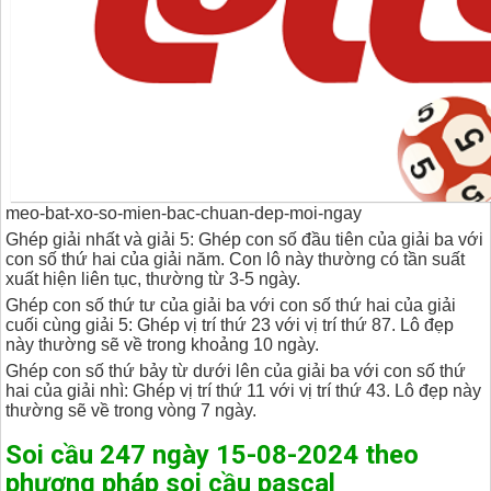
meo-bat-xo-so-mien-bac-chuan-dep-moi-ngay
Ghép giải nhất và giải 5: Ghép con số đầu tiên của giải ba với
con số thứ hai của giải năm. Con lô này thường có tần suất
xuất hiện liên tục, thường từ 3-5 ngày.
Ghép con số thứ tư của giải ba với con số thứ hai của giải
cuối cùng giải 5: Ghép vị trí thứ 23 với vị trí thứ 87. Lô đẹp
này thường sẽ về trong khoảng 10 ngày.
Ghép con số thứ bảy từ dưới lên của giải ba với con số thứ
hai của giải nhì: Ghép vị trí thứ 11 với vị trí thứ 43. Lô đẹp này
thường sẽ về trong vòng 7 ngày.
Soi cầu 247 ngày 15-08
-2024 theo
phương pháp soi cầu
pascal