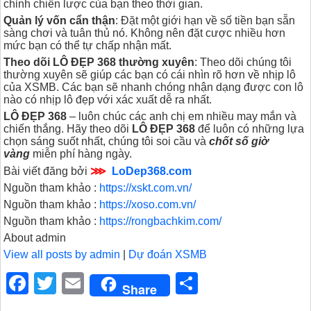
chỉnh chiến lược của bạn theo thời gian.
Quản lý vốn cẩn thận
: Đặt một giới hạn về số tiền bạn sẵn
sàng chơi và tuân thủ nó. Không nên đặt cược nhiều hơn
mức bạn có thể tự chấp nhận mất.
Theo dõi LÔ ĐẸP 368 thường xuyên
: Theo dõi chúng tôi
thường xuyên sẽ giúp các bạn có cái nhìn rõ hơn về nhịp lô
của XSMB. Các bạn sẽ nhanh chóng nhận dạng được con lô
nào có nhịp lô đẹp với xác xuất dễ ra nhất.
LÔ ĐẸP 368
– luôn chúc các anh chị em nhiều may mắn và
chiến thắng. Hãy theo dõi
LÔ ĐẸP 368
để luôn có những lựa
chọn sáng suốt nhất, chúng tôi soi cầu và
chốt số giờ
vàng
miễn phí hàng ngày.
Bài viết đăng bởi
⋙
LoDep368.com
Nguồn tham khảo :
https://xskt.com.vn/
Nguồn tham khảo :
https://xoso.com.vn/
Nguồn tham khảo :
https://rongbachkim.com/
About admin
View all posts by admin
|
Dự đoán XSMB
F
T
E
S
Share
a
wi
m
h