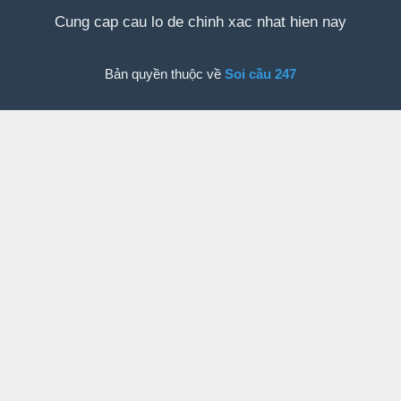
Cung cap cau lo de chinh xac nhat hien nay
Bản quyền thuộc về
Soi cầu 247