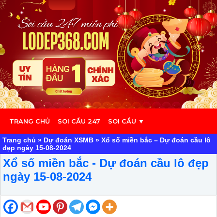
TRANG CHỦ
SOI CẦU 247
SOI CẦU ▼
Trang chủ
»
Dự đoán XSMB
»
Xổ số miền bắc – Dự đoán cầu lô
đẹp ngày 15-08-2024
Xổ số miền bắc - Dự đoán cầu lô đẹp
ngày 15-08-2024