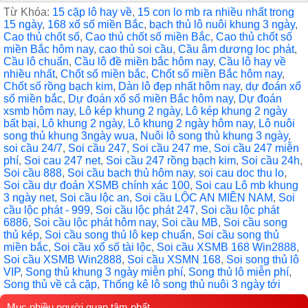
c
tt
ail
ar
Từ Khóa:
15 cặp lô hay về
,
15 con lo mb ra nhiều nhất trong
15 ngày
,
168 xổ số miền Bắc
,
bạch thủ lô nuôi khung 3 ngày
,
e
er
e
Cao thủ chốt số
,
Cao thủ chốt số miền Bắc
,
Cao thủ chốt số
miền Bắc hôm nay
,
cao thủ soi cầu
,
Cầu âm dương loc phát
,
b
Cầu lô chuẩn
,
Cầu lô đề miền bắc hôm nay
,
Cầu lô hay về
nhiều nhất
,
Chốt số miền bắc
,
Chốt số miền Bắc hôm nay
,
o
Chốt số rồng bạch kim
,
Dàn lô đẹp nhất hôm nay
,
dự đoán xổ
o
số miền bắc
,
Dự đoán xổ số miền Bắc hôm nay
,
Dự đoán
xsmb hôm nay
,
Lô kép khung 2 ngày
,
Lô kép khung 2 ngày
k
bất bại
,
Lô khung 2 ngày
,
Lô khung 2 ngày hôm nay
,
Lô nuôi
song thủ khung 3ngày wua
,
Nuôi lô song thủ khung 3 ngày
,
soi cầu 24/7
,
Soi cầu 247
,
Soi cầu 247 me
,
Soi cầu 247 miễn
phí
,
Soi cau 247 net
,
Soi cầu 247 rồng bạch kim
,
Soi cầu 24h
,
Soi cầu 888
,
Soi cầu bạch thủ hôm nay
,
soi cau doc thu lo
,
Soi cầu dự đoán XSMB chính xác 100
,
Soi cau Lô mb khung
3 ngày net
,
Soi cầu lộc an
,
Soi cầu LỘC AN MIỀN NAM
,
Soi
cầu lộc phát - 999
,
Soi cầu lộc phát 247
,
Soi cầu lộc phát
6886
,
Soi cầu lộc phát hôm nay
,
Soi cầu MB
,
Soi cầu song
thủ kép
,
Soi cầu song thủ lô kep chuẩn
,
Soi cầu song thủ
miền bắc
,
Soi cầu xổ số tài lộc
,
Soi cầu XSMB 168 Win2888
,
Soi cầu XSMB Win2888
,
Soi cầu XSMN 168
,
Soi song thủ lô
VIP
,
Song thủ khung 3 ngày miễn phí
,
Song thủ lô miễn phí
,
Song thủ về cả cặp
,
Thống kê lô song thủ nuôi 3 ngày tới
Mục nhiều người quan tâm nhất