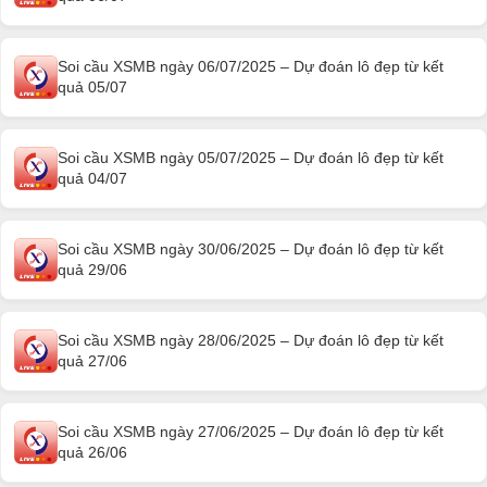
Soi cầu XSMB ngày 06/07/2025 – Dự đoán lô đẹp từ kết
quả 05/07
Soi cầu XSMB ngày 05/07/2025 – Dự đoán lô đẹp từ kết
quả 04/07
Soi cầu XSMB ngày 30/06/2025 – Dự đoán lô đẹp từ kết
quả 29/06
Soi cầu XSMB ngày 28/06/2025 – Dự đoán lô đẹp từ kết
quả 27/06
Soi cầu XSMB ngày 27/06/2025 – Dự đoán lô đẹp từ kết
quả 26/06