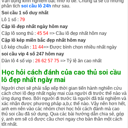
Vận dụng kinh nghiệm bạc nhớ lô đề. Chúng ta sẽ có những
phân tích
soi cầu lô 24h
như sau.
Soi cầu 1 số duy nhất
Lô 1 số :
79
Cặp lô đẹp nhất ngày hôm nay
Cặp lô song thủ :
45 54
=> Cầu lô đẹp nhất hôm nay
Cặp lô kép miền bắc đẹp nhất hôm nay
Lô kép chuẩn :
11 44
=> Được bình chọn nhiều nhất ngày
soi cầu vip 4 số 247 hôm nay
Dàn lô 4 số vip :
26 62 57 75
=> Tỷ lệ ăn cao nhất
Học hỏi cách đánh của cao thủ soi cầu
lô đẹp nhất ngày mai
Người chơi sẽ phải sắp xếp thời gian tiến hành nghiên cứu
cách chơi lô đẹp nhất ngày mai của người đi trước thế nào và
ứng dụng theo. Bởi người đi trước là người đã trải nghiệm và
xác nhận được phương pháp a,b,c thế nào. Vậy nên hơn hết,
anh em nên vào các nhóm chơi học hỏi cách đánh mà cao
thủ soi cầu đã sử dụng. Qua các bài hướng dẫn chia sẻ, góp
ý, anh em sẽ có được cầu chơi ngay cho bản thân một cách
tốt nhất.