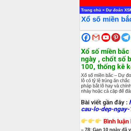
Trang chủ
»
Dự đoán XS
Xổ số miền bắc
Xổ số miền bắc
ngày , chốt số b
100, thống kê k
Xổ số miền bắc – Dự đo
lô có tỷ lệ trúng ăn ch
pháp bắt lô hay và chí
nháy hoặc cả cặp để đán
Bài viết gần đây :
h
cau-lo-dep-ngay-
Bình luận l
– 78: Gan 10 ngày đã 