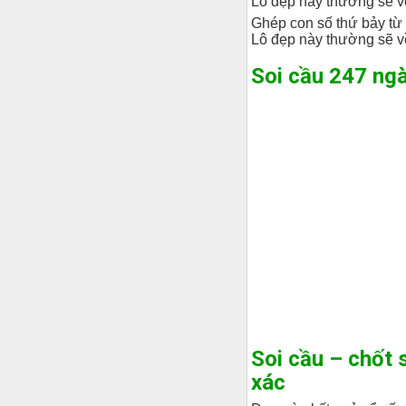
Lô đẹp này thường sẽ v
Ghép con số thứ bảy từ dư
Lô đẹp này thường sẽ về
Soi cầu 247 ng
Soi cầu –
chốt 
xác