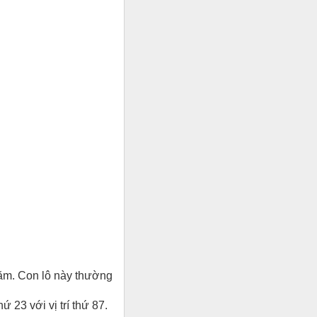
 năm. Con lô này thường
ứ 23 với vị trí thứ 87.