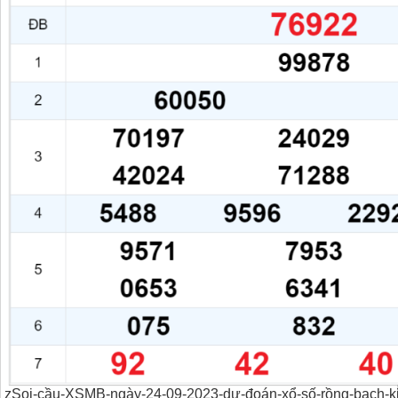
zSoi-cầu-XSMB-ngày-24-09-2023-dự-đoán-xổ-số-rồng-bạch-k