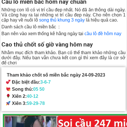
Cầu lô miền bắc hôm nay chuẩn
Những con lô có vị trí cầu đẹp nhất. Nó đã ăn thông dài ngày.
Và cũng hay ra lại những vị trí cầu đẹp này. Cho nên chọn 1
cặp hay về nuôi lô
song thủ khung 3 ngày
là hiệu quả cao.
Danh sách cầu lô miền bắc :
Bạn nên vào xem thống kê hằng ngày tại
cầu lô đề hôm nay
Cao thủ chốt số giờ vàng hôm nay
Nhằm mục đích tham khảo. Bạn có thể tham khảo những cầu
dưới đây. Nếu bạn vẫn chưa kết con gì thì xem đây là cơ sở
để chơi
Tham khảo chốt số miền bắc ngày 24-09-2023
Đặc biệt đầu:
3-6-7
Song thủ:
05 50
Xiên 2:
40-12
Xiên 3:
59-29-78