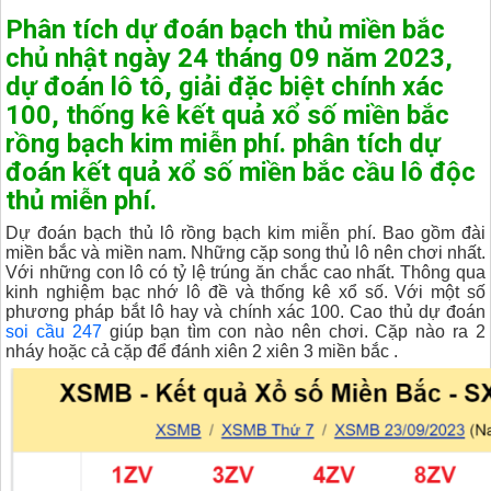
Phân tích dự đoán bạch thủ miền bắc
chủ nhật ngày 24 tháng 09 năm 2023,
dự đoán lô tô, giải đặc biệt chính xác
100, thống kê kết quả xổ số miền bắc
rồng bạch kim miễn phí. phân tích dự
đoán kết quả xổ số miền bắc cầu lô độc
thủ miễn phí.
Dự đoán bạch thủ lô rồng bạch kim miễn phí. Bao gồm đài
miền bắc và miền nam. Những cặp song thủ lô nên chơi nhất.
Với những con lô có tỷ lệ trúng ăn chắc cao nhất. Thông qua
kinh nghiệm bạc nhớ lô đề và thống kê xổ số. Với một số
phương pháp bắt lô hay và chính xác 100. Cao thủ dự đoán
soi cầu 247
giúp bạn tìm con nào nên chơi. Cặp nào ra 2
nháy hoặc cả cặp để đánh xiên 2 xiên 3 miền bắc .