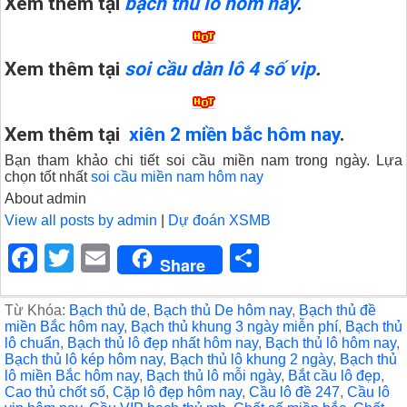
Xem thêm tại
bạch thủ lô hôm nay
.
Xem thêm tại
soi cầu dàn lô 4 số vip
.
Xem thêm tại
xiên 2 miền bắc hôm nay
.
Bạn tham khảo chi tiết soi cầu miền nam trong ngày. Lựa
chọn tốt nhất
soi cầu miền nam hôm nay
About admin
View all posts by admin
|
Dự đoán XSMB
F
T
E
S
Share
a
wi
m
h
c
tt
ail
ar
Từ Khóa:
Bạch thủ de
,
Bạch thủ De hôm nay
,
Bạch thủ đề
miền Bắc hôm nay
,
Bạch thủ khung 3 ngày miễn phí
,
Bạch thủ
e
er
e
lô chuẩn
,
Bạch thủ lô đẹp nhất hôm nay
,
Bạch thủ lô hôm nay
,
Bạch thủ lô kép hôm nay
,
Bạch thủ lô khung 2 ngày
,
Bạch thủ
b
lô miền Bắc hôm nay
,
Bạch thủ lô mỗi ngày
,
Bắt cầu lô đẹp
,
Cao thủ chốt số
,
Cặp lô đẹp hôm nay
,
Cầu lô đề 247
,
Cầu lô
o