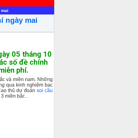
 mai
í ngày mai
gày 05 tháng 10
các số đề chính
miễn phí.
 bắc và miền nam. Những
ông qua kinh nghiệm bạc
 Cao thủ dự đoán
soi cầu
 3 miền bắc .