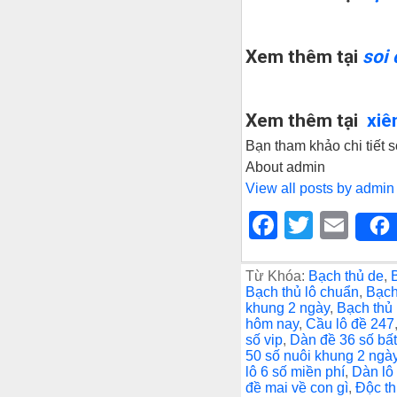
Xem thêm tại
soi 
Xem thêm tại
xiê
Bạn tham khảo chi tiết 
About admin
View all posts by admin
F
T
E
a
wi
m
c
tt
ail
Từ Khóa:
Bạch thủ de
,
Bạch thủ lô chuẩn
,
Bạch
e
er
khung 2 ngày
,
Bạch thủ
hôm nay
,
Cầu lô đề 247
b
số vip
,
Dàn đề 36 số bất
50 số nuôi khung 2 ngà
o
lô 6 số miền phí
,
Dàn lô
o
đề mai về con gì
,
Độc th