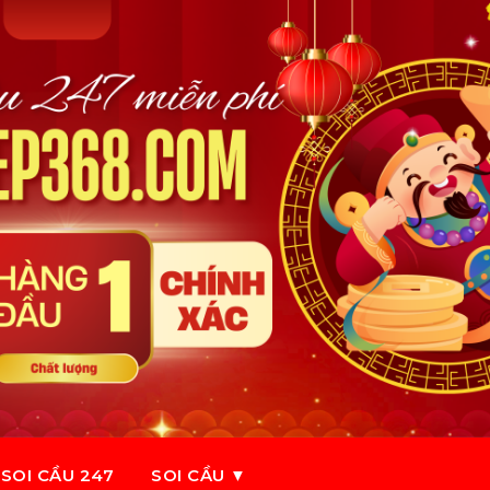
SOI CẦU 247
SOI CẦU ▼