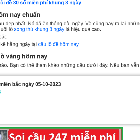
ôi đề 30 số miễn phí khung 3 ngày
hôm nay chuẩn
cầu đẹp nhất. Nó đã ăn thông dài ngày. Và cũng hay ra lại những
nuôi lô
song thủ khung 3 ngày
là hiệu quả cao.
bắc :
kê hằng ngày tại
cầu lô đề hôm nay
giờ vàng hôm nay
ảo. Bạn có thể tham khảo những cầu dưới đây. Nếu bạn vẫn c
miền bắc ngày 05-10-2023
5