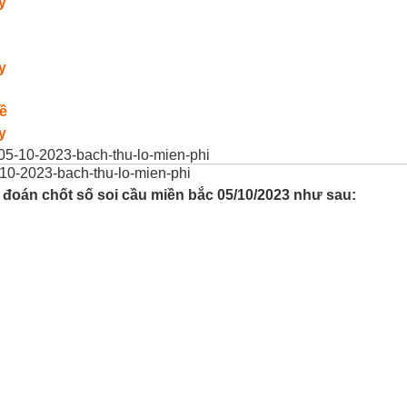
y
y
về
y
10-2023-bach-thu-lo-mien-phi
ự đoán chốt số soi cầu miền bắc 05/10/2023 như sau: