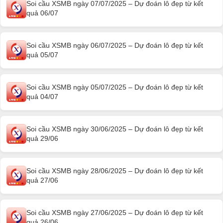
Soi cầu XSMB ngày 07/07/2025 – Dự đoán lô đẹp từ kết
quả 06/07
Soi cầu XSMB ngày 06/07/2025 – Dự đoán lô đẹp từ kết
quả 05/07
Soi cầu XSMB ngày 05/07/2025 – Dự đoán lô đẹp từ kết
quả 04/07
Soi cầu XSMB ngày 30/06/2025 – Dự đoán lô đẹp từ kết
quả 29/06
Soi cầu XSMB ngày 28/06/2025 – Dự đoán lô đẹp từ kết
quả 27/06
Soi cầu XSMB ngày 27/06/2025 – Dự đoán lô đẹp từ kết
quả 26/06