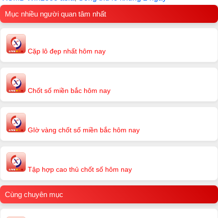
Mục nhiều người quan tâm nhất
Cặp lô đẹp nhất hôm nay
Chốt số miền bắc hôm nay
GIờ vàng chốt số miền bắc hôm nay
Tập hợp cao thủ chốt số hôm nay
Cùng chuyên mục