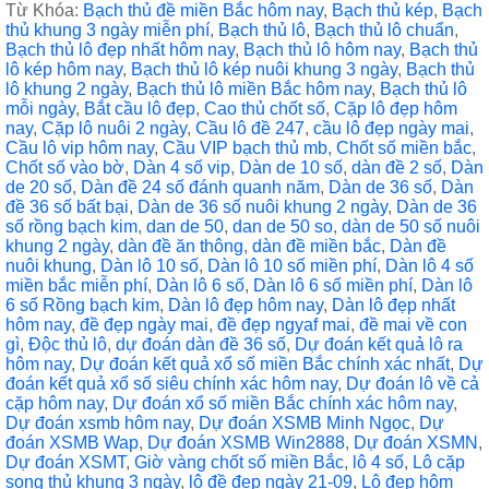
c
tt
ail
ar
Từ Khóa:
Bạch thủ đề miền Bắc hôm nay
,
Bạch thủ kép
,
Bạch
thủ khung 3 ngày miễn phí
,
Bạch thủ lô
,
Bạch thủ lô chuẩn
,
e
er
e
Bạch thủ lô đẹp nhất hôm nay
,
Bạch thủ lô hôm nay
,
Bạch thủ
lô kép hôm nay
,
Bạch thủ lô kép nuôi khung 3 ngày
,
Bạch thủ
b
lô khung 2 ngày
,
Bạch thủ lô miền Bắc hôm nay
,
Bạch thủ lô
mỗi ngày
,
Bắt cầu lô đẹp
,
Cao thủ chốt số
,
Cặp lô đẹp hôm
o
nay
,
Cặp lô nuôi 2 ngày
,
Cầu lô đề 247
,
cầu lô đẹp ngày mai
,
o
Cầu lô vip hôm nay
,
Cầu VIP bạch thủ mb
,
Chốt số miền bắc
,
Chốt số vào bờ
,
Dàn 4 số vip
,
Dàn de 10 số
,
dàn đề 2 số
,
Dàn
k
de 20 số
,
Dàn đề 24 số đánh quanh năm
,
Dàn de 36 số
,
Dàn
đề 36 số bất bại
,
Dàn de 36 số nuôi khung 2 ngày
,
Dàn de 36
số rồng bạch kim
,
dan de 50
,
dan de 50 so
,
dàn de 50 số nuôi
khung 2 ngày
,
dàn đề ăn thông
,
dàn đề miền bắc
,
Dàn đề
nuôi khung
,
Dàn lô 10 số
,
Dàn lô 10 số miền phí
,
Dàn lô 4 số
miền bắc miễn phí
,
Dàn lô 6 số
,
Dàn lô 6 số miền phí
,
Dàn lô
6 số Rồng bạch kim
,
Dàn lô đẹp hôm nay
,
Dàn lô đẹp nhất
hôm nay
,
đề đẹp ngày mai
,
đề đẹp ngyaf mai
,
đề mai về con
gì
,
Độc thủ lô
,
dự đoán dàn đề 36 số
,
Dự đoán kết quả lô ra
hôm nay
,
Dự đoán kết quả xổ số miền Bắc chính xác nhất
,
Dự
đoán kết quả xổ số siêu chính xác hôm nay
,
Dự đoán lô về cả
cặp hôm nay
,
Dự đoán xổ số miền Bắc chính xác hôm nay
,
Dự đoán xsmb hôm nay
,
Dự đoán XSMB Minh Ngọc
,
Dự
đoán XSMB Wap
,
Dự đoán XSMB Win2888
,
Dự đoán XSMN
,
Dự đoán XSMT
,
Giờ vàng chốt số miền Bắc
,
lô 4 số
,
Lô cặp
song thủ khung 3 ngày
,
lô đề đẹp ngày 21-09
,
Lô đẹp hôm