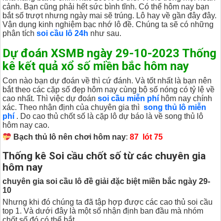
cảnh. Bạn cũng phải hết sức bình tĩnh. Có thể hôm nay bạn
bắt số trượt nhưng ngày mai sẽ trúng. Lô hay về gần đây đây.
Vận dụng kinh nghiệm bạc nhớ lô đề. Chúng ta sẽ có những
phân tích
soi cầu lô 24h
như sau.
Dự đoán XSMB ngày 29-10-2023 Thống
kê kết quả xổ số miền bắc hôm nay
Con nào bạn dự đoán về thì cứ đánh. Và tốt nhất là bạn nên
bắt theo các cặp số đẹp hôm nay cùng bộ số nóng có tỷ lệ về
cao nhất. Thì việc dự đoán
soi cầu miễn phí
hôm nay chính
xác. Theo nhận định của chuyên gia thì
song thủ lô miễn
phí
. Do cao thủ chốt số là cặp lô dự báo là về song thủ lô
hôm nay cao.
Bạch thủ lô nên chơi hôm nay
:
87 lót 75
Thống kê Soi cầu chốt số từ các chuyên gia
hôm nay
chuyên gia soi cầu lô đề giải đặc biệt miền bắc
ngày 29-
10
Nhưng khi đó chúng ta đã tập hợp được các cao thủ soi cầu
top 1. Và dưới đây là một số nhận định ban đầu mà nhóm
chốt số đó có thể bắt