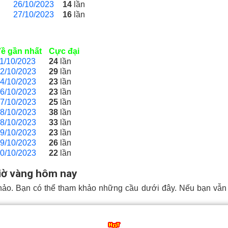
26/10/2023
14
lần
27/10/2023
16
lần
:
Về gần nhất
Cực đại
1/10/2023
24
lần
2/10/2023
29
lần
4/10/2023
23
lần
6/10/2023
23
lần
7/10/2023
25
lần
8/10/2023
38
lần
8/10/2023
33
lần
9/10/2023
23
lần
9/10/2023
26
lần
0/10/2023
22
lần
giờ vàng hôm nay
ảo. Bạn có thể tham khảo những cầu dưới đây. Nếu bạn vẫn c