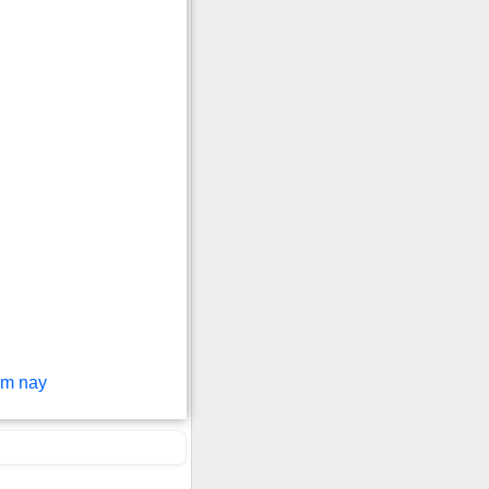
ôm nay