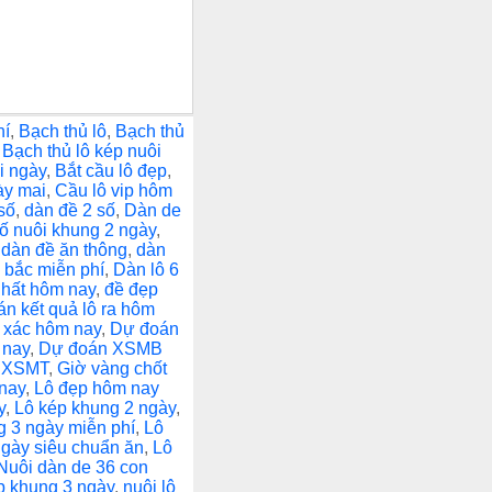
hí
,
Bạch thủ lô
,
Bạch thủ
,
Bạch thủ lô kép nuôi
i ngày
,
Bắt cầu lô đẹp
,
ày mai
,
Cầu lô vip hôm
số
,
dàn đề 2 số
,
Dàn de
ố nuôi khung 2 ngày
,
,
dàn đề ăn thông
,
dàn
 bắc miễn phí
,
Dàn lô 6
nhất hôm nay
,
đề đẹp
n kết quả lô ra hôm
h xác hôm nay
,
Dự đoán
 nay
,
Dự đoán XSMB
 XSMT
,
Giờ vàng chốt
nay
,
Lô đẹp hôm nay
y
,
Lô kép khung 2 ngày
,
g 3 ngày miễn phí
,
Lô
ngày siêu chuẩn ăn
,
Lô
Nuôi dàn de 36 con
p khung 3 ngày
,
nuôi lô