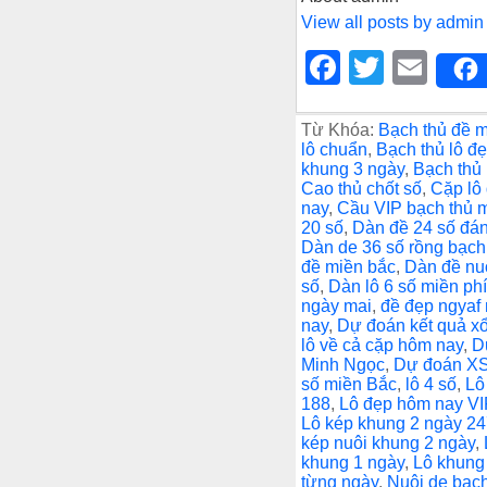
View all posts by admin
F
T
E
a
wi
m
c
tt
ail
Từ Khóa:
Bạch thủ đề 
lô chuẩn
,
Bạch thủ lô đ
e
er
khung 3 ngày
,
Bạch thủ 
Cao thủ chốt số
,
Cặp lô
b
nay
,
Cầu VIP bạch thủ 
20 số
,
Dàn đề 24 số đá
o
Dàn de 36 số rồng bạch
o
đề miền bắc
,
Dàn đề nu
số
,
Dàn lô 6 số miền phí
k
ngày mai
,
đề đẹp ngyaf
nay
,
Dự đoán kết quả xổ
lô về cả cặp hôm nay
,
D
Minh Ngọc
,
Dự đoán X
số miền Bắc
,
lô 4 số
,
Lô
188
,
Lô đẹp hôm nay VI
Lô kép khung 2 ngày 2
kép nuôi khung 2 ngày
,
khung 1 ngày
,
Lô khung
từng ngày
,
Nuôi de bạch