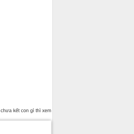
hưa kết con gì thì xem