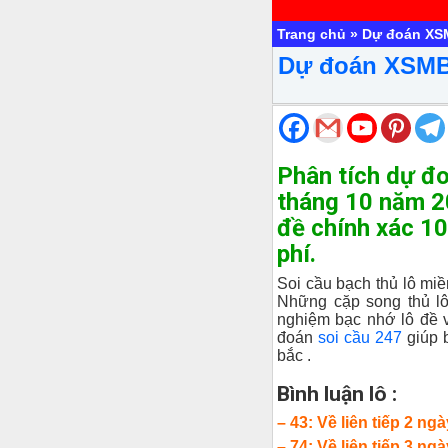
Trang chủ
»
Dự đoán XS
Dự đoán XSMB 
Phân tích dự đo
tháng 10 năm 20
đề chính xác 10
phí.
Soi cầu bạch thủ lô mi
Những cặp song thủ lô
nghiệm bạc nhớ lô đề v
đoán
soi cầu 247
giúp b
bắc .
Bình luận lô :
– 43: Về liên tiếp 2 ngà
– 74: Về liên tiếp 3 ngà