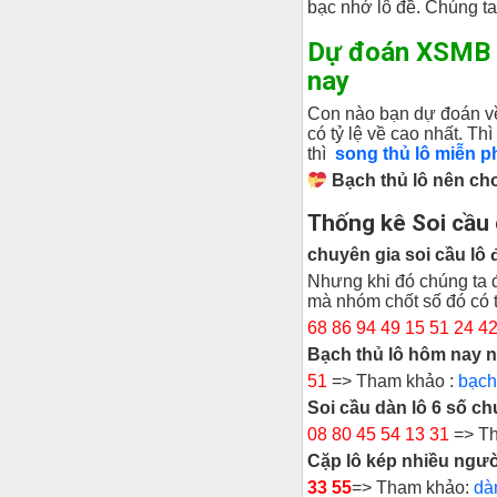
bạc nhớ lô đề. Chúng t
Dự đoán XSMB n
nay
Con nào bạn dự đoán về 
có tỷ lệ về cao nhất. Th
thì
song thủ lô miễn p
Bạch thủ lô nên ch
Thống kê Soi cầu 
chuyên gia soi cầu lô 
Nhưng khi đó chúng ta đ
mà nhóm chốt số đó có 
68 86 94 49 15 51 24 4
Bạch thủ lô hôm nay n
51
=> Tham khảo :
bạch
Soi cầu dàn lô 6 số c
08 80 45 54 13 31
=> T
Cặp lô kép nhiều ngườ
33 55
=> Tham khảo:
dàn