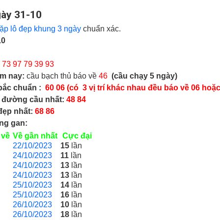
gày 31-10
ặp lô đẹp khung 3 ngày
chuẩn xác.
10
 73 97 79 39 93
ôm nay:
cầu bạch thủ báo về
46
(cầu chạy 5 ngày)
bắc chuẩn :
60 06 (có 3 vị trí khác nhau đều báo về 06 hoặc
u đường cầu nhất:
48 84
 đẹp nhất:
68 86
ng gan:
 về
Về gần nhất
Cực đại
22/10/2023
15
lần
24/10/2023
11
lần
24/10/2023
13
lần
24/10/2023
13
lần
25/10/2023
14
lần
25/10/2023
16
lần
26/10/2023
10
lần
26/10/2023
18
lần