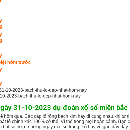
y
về
y
về
y
 biệt hôm trước
y
y
10-2023-bach-thu-lo-dep-nhat-hom-nay
ngày 31-10-2023
dự đoán xổ số miền bắc 
 hôm qua. Các cặp lô rồng bạch kim hay đi cùng nhau.khi tự tin 
ắt lô chính xác 100% có thể. Vì thế trong mọi hoàn cảnh. Bạn 
n bắt số trượt nhưng ngày mai sẽ trúng. Lô hay về gần đây đây