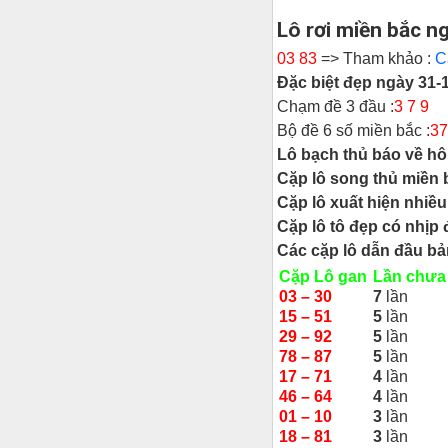
Lô rơi miền bắc n
03 83
=> Tham khảo :
C
Đặc biệt đẹp ngày 31-
Chạm đề 3 đầu :
3 7 9
Bộ đề 6 số miền bắc :
37
Lô bạch thủ báo về h
Cặp lô song thủ miền 
Cặp lô xuất hiện nhiề
Cặp lô tô đẹp có nhịp
Các cặp lô dẫn đầu bả
Cặp Lô gan
Lần chưa
03 – 30
7
lần
15 – 51
5
lần
29 – 92
5
lần
78 – 87
5
lần
17 – 71
4
lần
46 – 64
4
lần
01 – 10
3
lần
18 – 81
3
lần