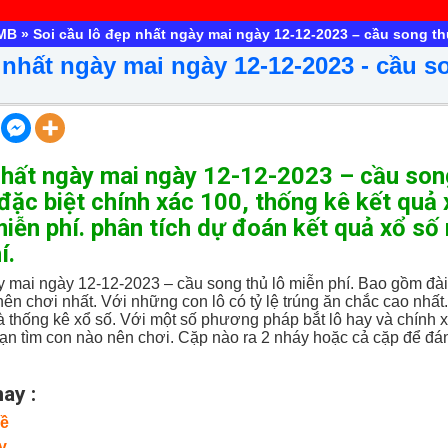
MB
»
Soi cầu lô đẹp nhất ngày mai ngày 12-12-2023 – cầu song th
 nhất ngày mai ngày 12-12-2023 - cầu s
nhất ngày mai ngày 12-12-2023 – cầu song
i đặc biệt chính xác 100, thống kê kết quả
iễn phí. phân tích dự đoán kết quả xổ số 
í.
y mai ngày 12-12-2023 – cầu song thủ lô miễn phí. Bao gồm đà
ên chơi nhất. Với những con lô có tỷ lệ trúng ăn chắc cao nhất
 thống kê xổ số. Với một số phương pháp bắt lô hay và chính 
ạn tìm con nào nên chơi. Cặp nào ra 2 nháy hoặc cả cặp để đán
ay :
về
y