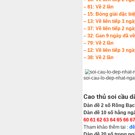
– 81: Về 2 lần
– 15: Bóng giải đặc bi
– 13: Về liên tiếp 3 ngà
– 37: Về liên tiếp 2 ngà
– 32: Gan 9 ngày đã về
– 79: Về 2 lần
– 12: Về liên tiếp 3 ngà
– 38: Về 2 lần
soi-cau-lo-dep-nhat-ng
Cao thủ soi cầu 
Dàn đề 2 số Rồng Bạc
Dàn đề 10 số hằng ngà
60 61 62 63 64 65 66 6
Tham khảo thêm tại :
đề
Dàn đề 20 số trong ng