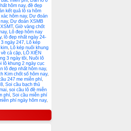
 bắc miễn phí
,
Dàn lô 6
nhất hôm nay
,
đề đẹp
n kết quả lô ra hôm
h xác hôm nay
,
Dự đoán
 nay
,
Dự đoán XSMB
 XSMT
,
Giờ vàng chốt
nay
,
Lô đẹp hôm nay
y
,
lô đẹp nhất ngày 24-
 3 ngày 247
,
Lô kép
 kim
,
Lô kép nuôi khung
 về cả cặp
,
LÔ XIÊN
ng 3 ngày tôi
,
Nuôi lô
i lô khung 2 ngày cục
n lô đẹp nhất hôm nay
,
h Kim chốt số hôm nay
,
cầu 247 me miễn phí
,
88
,
Soi cầu bạch thủ
 mai
,
soi cầu lô đề miễn
n phí
,
Soi cầu miễn phí
iễn phí ngày hôm nay
,