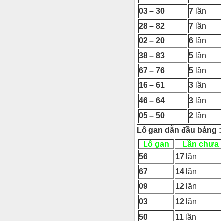
03 – 30
7
lần
28 – 82
7
lần
02 – 20
6
lần
38
– 83
5
lần
67 – 76
5
lần
16 – 61
3
lần
46 – 64
3
lần
05 – 50
2
lần
Lô gan dẫn đầu bảng 
Lô gan
Lần chưa 
56
17
lần
67
14
lần
09
12
lần
03
12
lần
50
11
lần