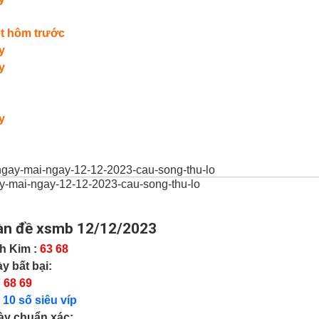
ệt hôm trước
y
y
y
ay-mai-ngay-12-12-2023-cau-song-thu-lo
dàn đề xsmb 12/12/2023
h Kim :
63 68
y bất bại:
7 68 69
 10 số siêu víp
ày chuẩn xác: