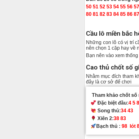
50 51 52 53 54 55 56 5
80 81 82 83 84 85 86 8
Cầu lô miền bắc 
Những con lô có vị trí 
nên chọn 1 cặp hay về 
Bạn nên vào xem thống 
Cao thủ chốt số 
Nhằm mục đích tham kh
đây là cơ sở để chơi
Tham khảo chốt số 
Đặc biệt đầu:
4 5 
Song thủ:
34 43
Xiên 2:
38 83
Bạch thủ :
98 lót 