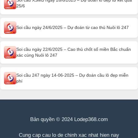
25/6
Soi cầu ngày 24/6/2025 – Dự đoán từ cao thủ Nuôi lô 247
Soi cầu ngày 22/6/2025 – Cao thủ chốt số miền Bắc chuẩn
xác cùng Nuôi lô 247
Soi cầu 247 ngày 14-06-2025 – Dự đoán cầu lô đẹp miễn
phí
Bản quyền © 2024 Lodep368.com
Cung cap cau lo de chinh xac nhat hien nay