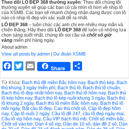
Theo dõi LÔ ĐẸP 368 thường xuyên
: Theo dõi chúng tôi
thường xuyên sẽ giúp các bạn có cái nhìn rõ hơn về nhịp lô
của XSMB. Các bạn sẽ nhanh chóng nhận dạng được con lô
nào có nhịp lô đẹp với xác xuất dễ ra nhất.
LÔ ĐẸP 368
– luôn chúc các anh chị em nhiều may mắn và
chiến thắng. Hãy theo dõi
LÔ ĐẸP 368
để luôn có những lựa
chọn sáng suốt nhất, chúng tôi soi cầu và
chốt số giờ
vàng
miễn phí hàng ngày.
About admin
View all posts by admin
|
Dự đoán XSMB
F
T
E
S
Share
a
wi
m
h
c
tt
ail
ar
Từ Khóa:
Bạch thủ đề miền Bắc hôm nay
,
Bạch thủ kép
,
Bạch
thủ khung 3 ngày miễn phí
,
Bạch thủ lô
,
Bạch thủ lô chuẩn
,
e
er
e
Bạch thủ lô đẹp nhất hôm nay
,
Bạch thủ lô hôm nay
,
Bạch thủ
lô kép hôm nay
,
Bạch thủ lô kép nuôi khung 3 ngày
,
Bạch thủ
b
lô khung 2 ngày
,
Bạch thủ lô miền Bắc hôm nay
,
Bạch thủ lô
mỗi ngày
,
Bắt cầu lô đẹp
,
Cao thủ chốt số
,
Cặp lô đẹp hôm
o
nay
,
Cặp lô nuôi 2 ngày
,
Cầu lô đề 247
,
cầu lô đẹp ngày mai
,
o
Cầu lô vip hôm nay
,
Cầu VIP bạch thủ mb
,
Chốt số miền bắc
,
Chốt số vào bờ
,
Dàn 4 số vip
,
Dàn de 10 số
,
dàn đề 2 số
,
Dàn