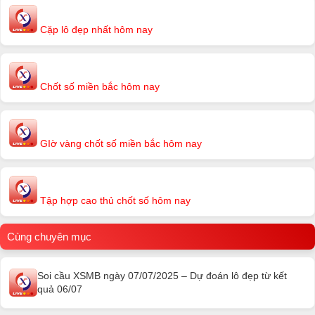
Cặp lô đẹp nhất hôm nay
Chốt số miền bắc hôm nay
GIờ vàng chốt số miền bắc hôm nay
Tập hợp cao thủ chốt số hôm nay
Cùng chuyên mục
Soi cầu XSMB ngày 07/07/2025 – Dự đoán lô đẹp từ kết
quả 06/07