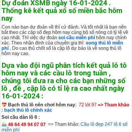
Dự đoán XSMB ngày
16-01-2024 .
Thống kê kết quả xổ số miền bắc hôm
nay
Con nào bạn dự đoán về thì cứ đánh. Và tốt nhất là bạn nên
bắt theo các cặp số đẹp hôm nay cùng bộ số nóng có tỷ lệ về
cao nhất. Thì việc dự đoán
soi cầu miễn phí
hôm nay chính
xác. Theo nhận định của chuyên gia thì
song thủ lô miễn
phí
. Do cao thủ chốt số là cặp lô dự báo là về song thủ lô
hôm nay cao.
Dựa vào đội ngũ phân tích kết quả lô tô
hôm nay và các cầu lô trong tuần ,
chúng tôi đưa ra cho các bạn những số
lô , đề , cặp lô có tỉ lệ ra cao nhất ngày
16-01-2024
:
Bạch thủ lô nên chơi hôm nay
:
72 lót 97
=> Tham khảo
:
bạch thủ lô chính xác
Soi cầu dàn lô 6 :
46 64 49 94 07 07
=> Tham khảo:
Cầu lô đẹp 247 l
ô 6 số
miễn phí