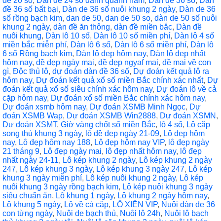
k
de 20 số
,
Dàn đề 24 số đánh quanh năm
,
Dàn de 36 số
,
Dàn
đề 36 số bất bại
,
Dàn de 36 số nuôi khung 2 ngày
,
Dàn de 36
số rồng bạch kim
,
dan de 50
,
dan de 50 so
,
dàn de 50 số nuôi
khung 2 ngày
,
dàn đề ăn thông
,
dàn đề miền bắc
,
Dàn đề
nuôi khung
,
Dàn lô 10 số
,
Dàn lô 10 số miền phí
,
Dàn lô 4 số
miền bắc miễn phí
,
Dàn lô 6 số
,
Dàn lô 6 số miền phí
,
Dàn lô
6 số Rồng bạch kim
,
Dàn lô đẹp hôm nay
,
Dàn lô đẹp nhất
hôm nay
,
đề đẹp ngày mai
,
đề đẹp ngyaf mai
,
đề mai về con
gì
,
Độc thủ lô
,
dự đoán dàn đề 36 số
,
Dự đoán kết quả lô ra
hôm nay
,
Dự đoán kết quả xổ số miền Bắc chính xác nhất
,
Dự
đoán kết quả xổ số siêu chính xác hôm nay
,
Dự đoán lô về cả
cặp hôm nay
,
Dự đoán xổ số miền Bắc chính xác hôm nay
,
Dự đoán xsmb hôm nay
,
Dự đoán XSMB Minh Ngọc
,
Dự
đoán XSMB Wap
,
Dự đoán XSMB Win2888
,
Dự đoán XSMN
,
Dự đoán XSMT
,
Giờ vàng chốt số miền Bắc
,
lô 4 số
,
Lô cặp
song thủ khung 3 ngày
,
lô đề đẹp ngày 21-09
,
Lô đẹp hôm
nay
,
Lô đẹp hôm nay 188
,
Lô đẹp hôm nay VIP
,
lô đẹp ngày
21 tháng 9
,
Lô đẹp ngày mai
,
lô đẹp nhất hôm nay
,
lô đẹp
nhất ngày 24-11
,
Lô kép khung 2 ngày
,
Lô kép khung 2 ngày
247
,
Lô kép khung 3 ngày
,
Lô kép khung 3 ngày 247
,
Lô kép
khung 3 ngày miễn phí
,
Lô kép nuôi khung 2 ngày
,
Lô kép
nuôi khung 3 ngày rồng bạch kim
,
Lô kép nuôi khung 3 ngày
siêu chuẩn ăn
,
Lô khung 1 ngày
,
Lô khung 2 ngày hôm nay
,
Lô khung 5 ngày
,
Lô về cả cặp
,
LÔ XIÊN VIP
,
Nuôi dàn de 36
con từng ngày
,
Nuôi de bạch thủ
,
Nuôi lô 24h
,
Nuôi lô bạch